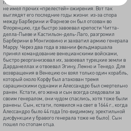
палящим солнцем, не страдал от болей в суставах и
не имел прочих «прелестей» ожирения. Вот так
выглядят его последние годы жизни: из-за спора
между Барберини и Фарнезе он был отозван во
Флоренцию, где быстро завоевал крепости Читта-
делла-Пьеве и Кастильон-дель-Лаго, разгромил
Барберини в Монгиовино и захватил армию генерала
Марру. Через два года в звании фельдмаршала
принял командование венецианскими войсками,
быстро реорганизовал их, завоевал турецкие земли в
Дарданеллах и отвоевал Эгину, Лемно и Тенедо. Для
возвращения в Венецию он взял только один корабль,
который около Корфу был атакован тремя
сарацинскими суднами и Алессандро был смертельно
ранен. Кстати, его жена и сын всегда следовали за
своим генералом, они чудом спаслись, хотя тоже были
ранены. Сын, кстати, появился на свет в 1644 г., когда
Алессандро было 44 года (по-видимому, эректильной
дисфункции у бравого генерала тоже не было). Сын
пошел по стопам отца.