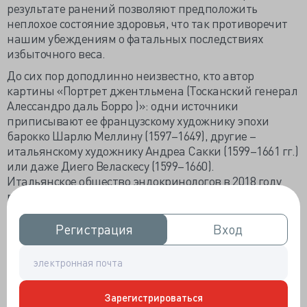
результате ранений позволяют предположить
неплохое состояние здоровья, что так противоречит
нашим убеждениям о фатальных последствиях
избыточного веса.
До сих пор доподлинно неизвестно, кто автор
картины «Портрет джентльмена (Тосканский генерал
Алессандро даль Борро )»: одни источники
приписывают ее французскому художнику эпохи
барокко Шарлю Меллину (1597–1649), другие –
итальянскому художнику Андреа Сакки (1599–1661 гг.)
или даже Диего Веласкесу (1599–1660).
Итальянское общество эндокринологов в 2018 году
решило разобраться в состоянии здоровья сего
джентльмена. Были приблизительно оценены
антропометрические характеристики мужчины на
Регистрация
Регистрация
Вход
Вход
портрете: рост составил 168 см, объем талии> 130 см, а
индекс массы тела (ИМТ)> 39 кг / м2. Эти параметры
говорят об ожирении, не поспоришь. Но как так
получилось, что генеральское ожирение не оставило
Зарегистрироваться
губительный след на здоровье?