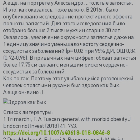
А еще, на портрете у Алессандро …толстые запястья.
И это, как оказалось, тоже важно. В 2016г. было
опубликовано исследование протективного эффекта
полноты запястий. Для этого исследования было
отобрано больше 2 тысяч мужчин старше 30 лет.
Оказалось, увеличение окружности запястья даже на
1 единицу значимо уменьшало частоту сердечно-
сосудистых заболеваний (р= 0,02 при 95% ДИ, ОШ 0,84
(0,72-0,98). В привычных нам цифрах: обхват запястья
более 17,75 см связан с меньшим риском сердечно-
сосудистых заболеваний.
Как-то так. Поэтому этот улыбающийся розовощекий
человек с толстыми руками был здоров как бык.
А еще он-вино :)
Список литературы:
1 Trimarchi, F. A Tuscan general with morbid obesity J
Endocrinol Invest (2018) 41: 743.
https://doi.org/10.1007/s40618-018-0846-8
2.Derakhshan A, Eslami A, Bozorgmanesh M Wrist