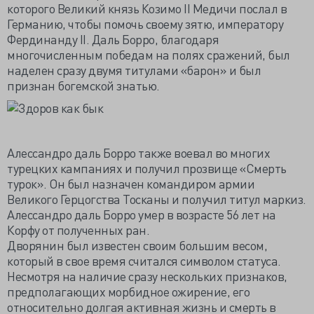
которого Великий князь Козимо II Медичи послал в
Германию, чтобы помочь своему зятю, императору
Фердинанду II. Даль Борро, благодаря
многочисленным победам на полях сражений, был
наделен сразу двумя титулами «барон» и был
признан богемской знатью.
Алессандро даль Борро также воевал во многих
турецких кампаниях и получил прозвище «Смерть
турок». Он был назначен командиром армии
Великого Герцогства Тосканы и получил титул маркиз.
Алессандро даль Борро умер в возрасте 56 лет на
Корфу от полученных ран.
Дворянин был известен своим большим весом,
который в свое время считался символом статуса.
Несмотря на наличие сразу нескольких признаков,
предполагающих морбидное ожирение, его
относительно долгая активная жизнь и смерть в