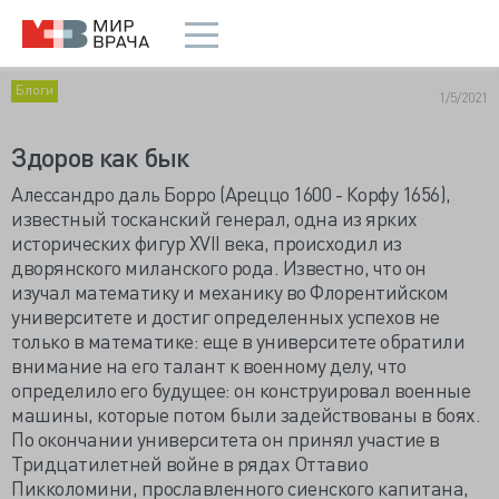
Блоги
1/5/2021
Здоров как бык
Алессандро даль Борро (Ареццо 1600 - Корфу 1656),
известный тосканский генерал, одна из ярких
исторических фигур XVII века, происходил из
дворянского миланского рода. Известно, что он
изучал математику и механику во Флорентийском
университете и достиг определенных успехов не
только в математике: еще в университете обратили
внимание на его талант к военному делу, что
определило его будущее: он конструировал военные
машины, которые потом были задействованы в боях.
По окончании университета он принял участие в
Тридцатилетней войне в рядах Оттавио
Пикколомини, прославленного сиенского капитана,