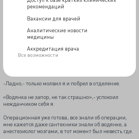
рекомендаций
-Мы же вчера договорились?
Вакансии для врачей
-С кем?
Аналитические новости
-Ну я ж в операционной всем сказал, что завтра будем
медицины
оперировать водянку.
Аккредитация врача
Все возможности
-Он хоть голодный?
-Ну канешь! Я не знаю, чего ты это не расслышал…
-Ладно,- только молвил я и побрел в отделение.
«Водянка не запор, не так страшно»,- успокоил
нежданчиком себя я.
Операционная уже готова, все знали об операции,
мне кажется даже сантехники знали об водянке, а
анестезиолог мозгами, в тот момент был невесть где.