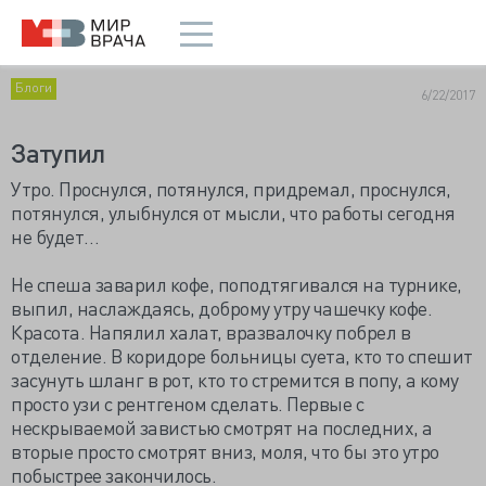
Блоги
6/22/2017
Затупил
Утро. Проснулся, потянулся, придремал, проснулся,
потянулся, улыбнулся от мысли, что работы сегодня
не будет…
Не спеша заварил кофе, поподтягивался на турнике,
выпил, наслаждаясь, доброму утру чашечку кофе.
Красота. Напялил халат, вразвалочку побрел в
отделение. В коридоре больницы суета, кто то спешит
засунуть шланг в рот, кто то стремится в попу, а кому
просто узи с рентгеном сделать. Первые с
нескрываемой завистью смотрят на последних, а
вторые просто смотрят вниз, моля, что бы это утро
побыстрее закончилось.