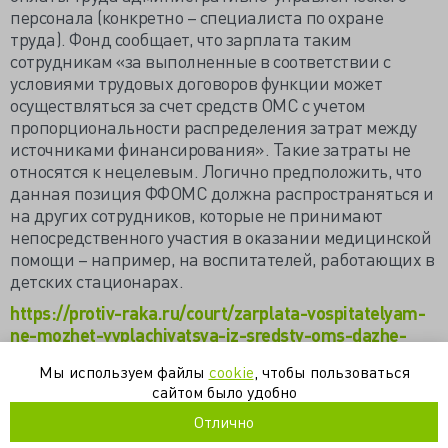
персонала (конкретно – специалиста по охране
труда). Фонд сообщает, что зарплата таким
сотрудникам «за выполненные в соответствии с
условиями трудовых договоров функции может
осуществляться за счет средств ОМС с учетом
пропорциональности распределения затрат между
источниками финансирования». Такие затраты не
относятся к нецелевым. Логично предположить, что
данная позиция ФФОМС должна распространяться и
на других сотрудников, которые не принимают
непосредственного участия в оказании медицинской
помощи – например, на воспитателей, работающих в
детских стационарах.
https://protiv-raka.ru/court/zarplata-vospitatelyam-
ne-mozhet-vyplachivatsya-iz-sredstv-oms-dazhe-
esli-bolnicza-detskaya/
Мы используем файлы
cookie
, чтобы пользоваться
сайтом было удобно
зарплата
омс
фомс
Отлично