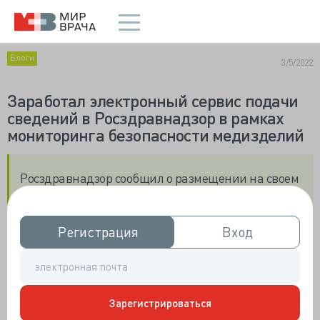
Блоги
3/5/2022
Заработал электронный сервис подачи
сведений в Росздравнадзор в рамках
мониторинга безопасности медизделий
Росздравнадзор
сообщил
о размещении на своем
официальном сайте электронной формы подачи
сведений согласно приказу Росздравнадзора от
25.11.2021 №11020.
Регистрация
Регистрация
Вход
Вход
На основании данного
приказа
производители
медизделий и лица, осуществляющие ввоз
медизделий на территорию РФ, представляют в
Зарегистрироваться
Росздравнадзор для проведения анализа в рамках