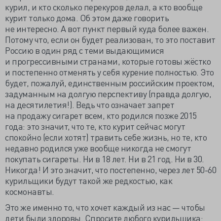
курил, и кто сколько перекуров делал, а кто вообще
курит только дома. Об этом даже говорить
не интересно. А вот пункт первый куда более важен.
Потому что, если он будет реализован, то это поставит
Россию в один ряд с теми выдающимися
и прогрессивными странами, которые готовы жёстко
и постепенно отменять у себя курение полностью. Это
будет, пожалуй, единственным российским проектом,
задуманным на долгую перспективу (правда долгую,
на десятилетия!). Ведь что означает запрет
на продажу сигарет всем, кто родился позже 2015
года: это значит, что те, кто курит сейчас могут
спокойно (если хотят) травить себе жизнь, но те, кто
недавно родился уже вообще никогда не смогут
покупать сигареты. Ни в 18 лет. Ни в 21 год. Ни в 30.
Никогда! И это значит, что постепенно, через лет 50-60
курильщики будут такой же редкостью, как
космонавты.
Это же именно то, что хочет каждый из нас — чтобы
дети были здоровы. Спросите любого курильщика: