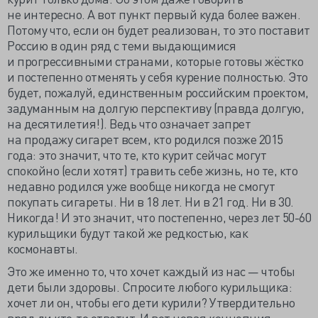
не интересно. А вот пункт первый куда более важен.
Потому что, если он будет реализован, то это поставит
Россию в один ряд с теми выдающимися
и прогрессивными странами, которые готовы жёстко
и постепенно отменять у себя курение полностью. Это
будет, пожалуй, единственным российским проектом,
задуманным на долгую перспективу (правда долгую,
на десятилетия!). Ведь что означает запрет
на продажу сигарет всем, кто родился позже 2015
года: это значит, что те, кто курит сейчас могут
спокойно (если хотят) травить себе жизнь, но те, кто
недавно родился уже вообще никогда не смогут
покупать сигареты. Ни в 18 лет. Ни в 21 год. Ни в 30.
Никогда! И это значит, что постепенно, через лет 50-60
курильщики будут такой же редкостью, как
космонавты.
Это же именно то, что хочет каждый из нас — чтобы
дети были здоровы. Спросите любого курильщика:
хочет ли он, чтобы его дети курили? Утвердительно
вряд ли кто-то ответит. И вот новая концепция