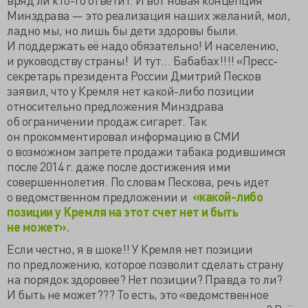
Минздрава — это реализация наших желаний, мол,
ладно мы, но лишь бы дети здоровы были.
И поддержать её надо обязательно! И населению,
и руководству страны! И тут… Бабабах!!!! «Пресс-
секретарь президента России Дмитрий Песков
заявил, что у Кремля нет какой-либо позиции
относительно предложения Минздрава
об ограничении продаж сигарет. Так
он прокомментировал информацию в СМИ
о возможном запрете продажи табака родившимся
после 2014 г. даже после достижения ими
совершеннолетия. По словам Пескова, речь идет
о ведомственном предложении и
«какой-либо
позиции у Кремля на этот счет нет и быть
не может».
Если честно, я в шоке!! У Кремля нет позиции
по предложению, которое позволит сделать страну
на порядок здоровее? Нет позиции? Правда то ли?
И быть не может??? То есть, это «ведомственное