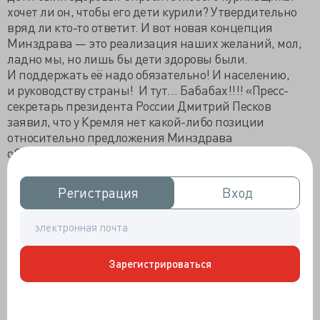
хочет ли он, чтобы его дети курили? Утвердительно
вряд ли кто-то ответит. И вот новая концепция
Минздрава — это реализация наших желаний, мол,
ладно мы, но лишь бы дети здоровы были.
И поддержать её надо обязательно! И населению,
и руководству страны! И тут… Бабабах!!!! «Пресс-
секретарь президента России Дмитрий Песков
заявил, что у Кремля нет какой-либо позиции
относительно предложения Минздрава
об ограничении продаж сигарет. Так
он прокомментировал информацию в СМИ
о возможном запрете продажи табака родившимся
Регистрация
Регистрация
Вход
Вход
после 2014 г. даже после достижения ими
совершеннолетия. По словам Пескова, речь идет
о ведомственном предложении и
«какой-либо
позиции у Кремля на этот счет нет и быть
не может».
Зарегистрироваться
Если честно, я в шоке!! У Кремля нет позиции
по предложению, которое позволит сделать страну
на порядок здоровее? Нет позиции? Правда то ли?