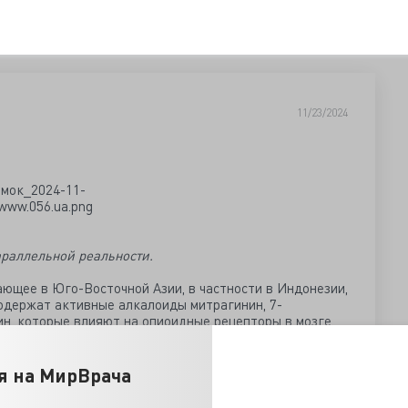
11/23/2024
параллельной реальности.
ающее в Юго-Восточной Азии, в частности в Индонезии,
содержат активные алкалоиды митрагинин, 7-
н, которые влияют на опиоидные рецепторы в мозге.
безболивающий, стимулирующий или успокаивающий
вки и вида кратома.
я на МирВрача
ана не только с его лечебными свойствами.
его как "легальный наркотик", поскольку в небольших