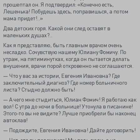
прошептал он. Я подтвердил: «Конечно есть,
Лешенька! Побудешь здесь, поправишься, а потом
мама придет!..»
Два детских горя. Какой они след оставят в
маленьких душах?..
Как я представляю, быть главным врачом очень
несладко. Сочувствую нашему Юлиану Фомичу. По
утрам, на пятиминутках, когда он пытается делать
внушения, врачи порой откровенно не соглашаются.
— Что у вас за истории, Евгения Ивановна? Где
заключительный диагноз? Где номер больничного
листа? Стыдно должно быть!
— А чего мне стыдиться, Юлиан Фомич! Я работаю как
вол! С утра до ночи в больнице! Утонула в писанине!
Этого-то вы не видите? Лучше приобрели бы наконец
автоклав!
— Подождите, Евгения Ивановна! Дайте договорить!
— Нет, это вы подождите! Мы ведь люди, а не