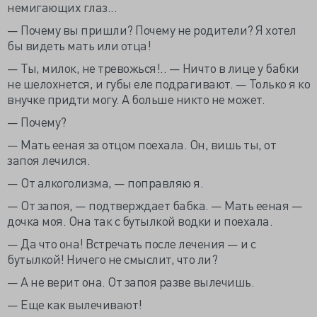
немигающих глаз...
— Почему вы пришли? Почему не родители? Я хотел
бы видеть мать или отца!
— Ты, милок, не тревожься!.. — Ничто в лице у бабки
не шелохнется, и губы еле подрагивают. — Только я ко
внучке придти могу. А больше никто не может.
— Почему?
— Мать ееная за отцом поехала. Он, вишь ты, от
запоя лечился.
— От алкоголизма, — поправляю я.
— От запоя, — подтверждает бабка. — Мать ееная —
дочка моя. Она так с бутылкой водки и поехала.
— Да что она! Встречать после лечения — и с
бутылкой! Ничего не смыслит, что ли?
— А не верит она. От запоя разве вылечишь.
— Еще как вылечивают!