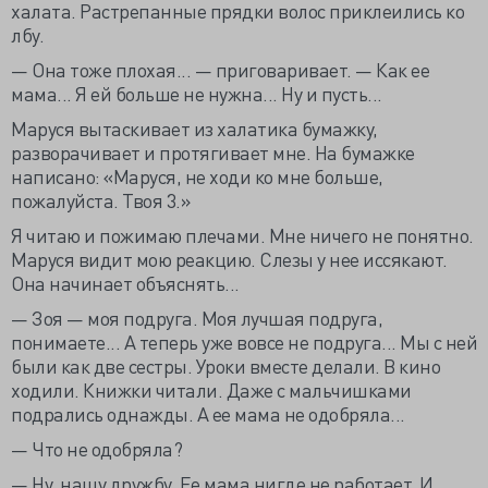
халата. Растрепанные прядки волос приклеились ко
лбу.
— Она тоже плохая... — приговаривает. — Как ее
мама... Я ей больше не нужна... Ну и пусть...
Маруся вытаскивает из халатика бумажку,
разворачивает и протягивает мне. На бумажке
написано: «Маруся, не ходи ко мне больше,
пожалуйста. Твоя 3.»
Я читаю и пожимаю плечами. Мне ничего не понятно.
Маруся видит мою реакцию. Слезы у нее иссякают.
Она начинает объяснять...
— Зоя — моя подруга. Моя лучшая подруга,
понимаете... А теперь уже вовсе не подруга... Мы с ней
были как две сестры. Уроки вместе делали. В кино
ходили. Книжки читали. Даже с мальчишками
подрались однажды. А ее мама не одобряла...
— Что не одобряла?
— Ну, нашу дружбу. Ее мама нигде не работает. И