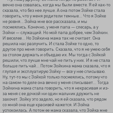
вечно она совалась, когда мы были вместе. Я ей как-то
сказала, что без нее лучше. А она потом Зойке стала
говорить, что у меня родители темные... Что я Зойке
не ровня... Зойка мне все рассказала, и мы
посмеялись. Конечно, у меня папа — слесарь, а у
Зойки — служащий. Но мой папа добрее, чем Зойкин.
И веселее... Но Зойкина мама так не считает. Она
решила нас разлучить. И стала Зойке то одно, то
другое про меня говорить. Сказала, что я не умею себя
за столом держать и объедаю их. Мы тогда с Зойкой
решили, что лучше мне чай не пить у них. И я не стала
больше пить чай... Потом Зойкина мама сказала, что я
глупая и эксплуатирую Зойку — все у нее списываю.
Ну, тут-то мы с Зойкой только посмеялись, потому что
на самом-то деле она вечно у меня списывает... Тогда
Зойкина мама стала говорить, что я некрасивая и из-
за меня с ее дочкой ни один мальчик дружить не
захочет. Зойку это задело, но я ей сказала, что рядом
со мной она еще красивей кажется. И Зойка
успокоилась. А потом ее мама сказала, что Зойка мне