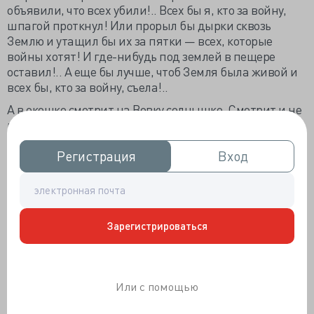
объявили, что всех убили!.. Всех бы я, кто за войну,
шпагой проткнул! Или прорыл бы дырки сквозь
Землю и утащил бы их за пятки — всех, которые
войны хотят! И где-нибудь под землей в пещере
оставил!.. А еще бы лучше, чтоб Земля была живой и
всех бы, кто за войну, съела!..
А в окошко смотрит на Вовку солнышко. Смотрит и не
может насмотреться. Словно запоминает его.
Лина Петровна, заплаканная, рассказывает о своем
Регистрация
Регистрация
Вход
Вход
племяннике:
— Вы бы его не узнали, Степан Игнатьевич! У нас в
отделении был мальчик как мальчик! А сейчас так
осунулся, так похудел!.. Врач сказал, что
Зарегистрироваться
единственная надежда — на крепость организма, на
то, что раньше он не болел... Увидел меня Дениска, и
слезки покатились, «Линочка, — спрашивает, — я
поправлюсь?..» А я его все пытаю: чего ты хочешь,
Или с помощью
сынок, скажи?.. «Арбуза хочу!» — это он мне говорит. Я
сперва обрадовалась: хочет арбуза — значит, умирать