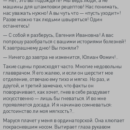
машины для штамповки рецептов! Нас понимать,
нас уважать нужно! А вы чуть что — «пусть уходит»!
Разве можно так людьми швыряться! Один
останетесь!
— С собой я разберусь, Евгения Ивановна! А вас
попрошу разобраться с вашими историями болезней!
К завтрашнему дню! Вы поняли?
— Ничего до завтра не изменится, Юлиан Фомич!..
Такие сцены происходят часто. Многие недовольны
главврачом. Я его жалею, и если он шерстит мое
отделение, отвечаю ему тихо и мягко. Но раз, и
другой, и третий замечаю, что факты он
поворачивает, как хочет, гнев в себе раздувает
искусственно — лишь бы гневаться. И во мне
проявляется досада. И я начинаю сомневаться:
достоинство ли моя мягкость?..
Маруся плачет у меня в ординаторской. Она хлюпает
покрасневшим носом. Вытирает глаза рукавом