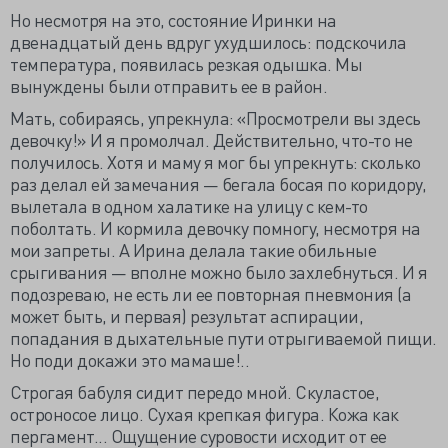
Но несмотря на это, состояние Иринки на
двенадцатый день вдруг ухудшилось: подскочила
температура, появилась резкая одышка. Мы
вынуждены были отправить ее в район.
Мать, собираясь, упрекнула: «Просмотрели вы здесь
девочку!» И я промолчал. Действительно, что-то не
получилось. Хотя и маму я мог бы упрекнуть: сколько
раз делал ей замечания — бегала босая по коридору,
вылетала в одном халатике на улицу с кем-то
поболтать. И кормила девочку помногу, несмотря на
мои запреты. А Ирина делала такие обильные
срыгивания — вполне можно было захлебнуться. И я
подозреваю, не есть ли ее повторная пневмония (а
может быть, и первая) результат аспирации,
попадания в дыхательные пути отрыгиваемой пищи.
Но поди докажи это мамаше!..
Строгая бабуля сидит передо мной. Скуластое,
остроносое лицо. Сухая крепкая фигура. Кожа как
пергамент... Ощущение суровости исходит от ее