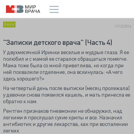
Блоги
11/12/2014
"Записки детского врача" (Часть 4)
У двухмесячной Иринки веселые и мудрые глаза. Я ее
полюбил и с мамой ее старался обращаться помягче.
Мама тоже была со мной приветлива, но когда при
ней похвалили отделение, она вскинулась: «А чего
здесь хорошего?»
На четвертый день после выписки (месяц пролежала)
у девочки снова появился кашель, и мать принесла ее
обратно к нам.
Рентген признаков пневмонии не обнаружил, над
легкими я прослушал сухие хрипы и все. Назначил
антибиотик и другие лекарства, как при воспалении
легких.