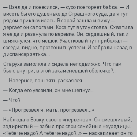
— Взял да и повесился, — сухо повторяет бабка. — И
висеть бы его душеньке до Страшного суда, да я тут
рядом приключилась. В сарай зашла и вижу —
дергает он сапогами. Коса тут в углу стояла. Схватила
я ее да и резанула по веревке. Он, сердешный, так и
шмякнулся, что мешок. Участковый тут прибежал —
соседи, видно, прозвонить успели. И забрали назад в
диспансер зятька...
Старуха замолкла и сидела неподвижно. Что там
было внутри, в этой закаменевшей оболочке?..
— Наверное, ваш зять раскаялся...
— Когда его увозили, он мне шепнул...
— Что?
— «Протрезвел я, мать, протрезвел...»
Наблюдаю Вовку, своего «первенца». Он смешливый,
задиристый — забыл про свои семейные неурядицы.
«Тебе че надо? А тебе че надо?..» — наскакивает он то