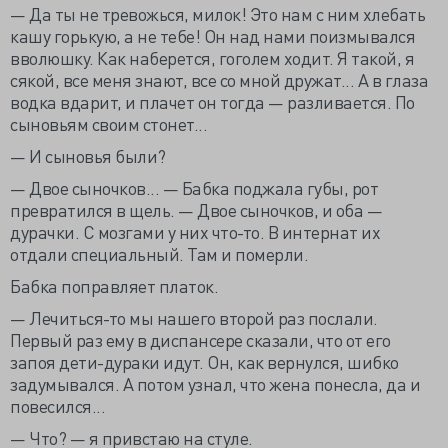
— Да ты не тревожься, милок! Это нам с ним хлебать
кашу горькую, а не тебе! Он над нами поизмывался
вволюшку. Как наберется, гоголем ходит. Я такой, я
сякой, все меня знают, все со мной дружат... А в глаза
водка вдарит, и плачет он тогда — разливается. По
сыновьям своим стонет...
— И сыновья были?
— Двое сыночков... — Бабка поджала губы, рот
превратился в щель. — Двое сыночков, и оба —
дурачки. С мозгами у них что-то. В интернат их
отдали специальный. Там и померли.
Бабка поправляет платок.
— Лечиться-то мы нашего второй раз послали.
Первый раз ему в диспансере сказали, что от его
запоя дети-дураки идут. Он, как вернулся, шибко
задумывался. А потом узнал, что жена понесла, да и
повесился...
— Что? — я привстаю на стуле.