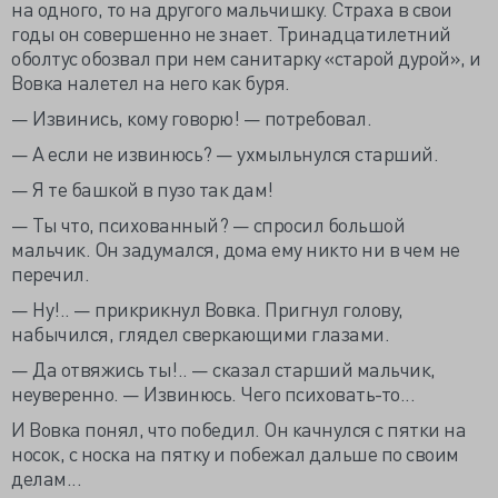
на одного, то на другого мальчишку. Страха в свои
годы он совершенно не знает. Тринадцатилетний
оболтус обозвал при нем санитарку «старой дурой», и
Вовка налетел на него как буря.
— Извинись, кому говорю! — потребовал.
— А если не извинюсь? — ухмыльнулся старший.
— Я те башкой в пузо так дам!
— Ты что, психованный? — спросил большой
мальчик. Он задумался, дома ему никто ни в чем не
перечил.
— Ну!.. — прикрикнул Вовка. Пригнул голову,
набычился, глядел сверкающими глазами.
— Да отвяжись ты!.. — сказал старший мальчик,
неуверенно. — Извинюсь. Чего психовать-то...
И Вовка понял, что победил. Он качнулся с пятки на
носок, с носка на пятку и побежал дальше по своим
делам...