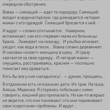
очередное обострение.
Вовка — сияющий — идет по коридору. Сияющий
входит в ординаторскую, где дожидается «вторая
мама» с его одеждой. Сияющий бросается к ней...
И вдруг — словно спотыкается... Наверное,
вспоминает, как его «первая» мама из больницы
брала... Замирает на секунду... И улыбка исчезает,
уходит, как вода в песок... Вовка словно деревенеет...
И неловко «клюет» женщину в щеку... И сразу
хватается за свою одежду... И «вторая мама» —
смущаясь, расстраиваясь, краснея — поспешно
помогает ему одеваться...
Хоть бы все у них наладилось!.. — думаю, прощаясь...
В отделении есть «отказные» дети. Их трое: Наташа,
Алеша, Маринка. Я стараюсь побольше с ними
говорить, лишний раз приласкать. Но как-то всерьез
не верится, что они понимают, что они переживают
свои «сиротские» проблемы. И вдруг...