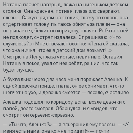
Наташа плачет навзрыд, лежа на низеньком детском
столике. Она красная, потная, глаза зло сверкают,
слезы... Сажусь рядом на столик, глажу по голове, она
отдергивает голову, пытаюсь обнять за плечи — она
вырывается, бежит по коридору, плачет. Ребята к ней
не подходят, смотрят издалека. Спрашиваю: «Что
случилось?..» Мне отвечают охотно: «Лена ей сказала,
что она ничья, что ее в детский дом возьмут!..»
Смотрю на Лену, глаза чистые, невинные. Оставил
Наташу в покое, увел от нее ребят, решил, что так
будет лучше...
А буквально через два часа меня поражает Алешка. К
одной девочке пришел папа, он ее обнимает, что-то
шепчет на ухо, и девочка смеется — весело, счастливо.
Алешка подошел по коридору, встал возле девочки с
папой, долго смотрел. Обернулся, и я увидел, что
смотрит он серьезно-серьезно.
— «Ты что, Алешка?» — я взъерошил ему волосы. — «У
меня есть мама, она ко мне придет!» — почти