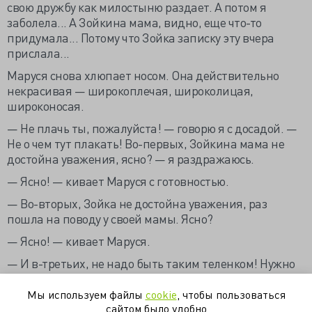
свою дружбу как милостыню раздает. А потом я
заболела... А Зойкина мама, видно, еще что-то
придумала... Потому что Зойка записку эту вчера
прислала...
Маруся снова хлюпает носом. Она действительно
некрасивая — широкоплечая, широколицая,
широконосая.
— Не плачь ты, пожалуйста! — говорю я с досадой. —
Не о чем тут плакать! Во-первых, Зойкина мама не
достойна уважения, ясно? — я раздражаюсь.
— Ясно! — кивает Маруся с готовностью.
— Во-вторых, Зойка не достойна уважения, раз
пошла на поводу у своей мамы. Ясно?
— Ясно! — кивает Маруся.
— И в-третьих, не надо быть таким теленком! Нужно
быть гордой. А ты слушала безропотно, как тебя
оскорбляют! Ясно?
Мы используем файлы
cookie
, чтобы пользоваться
сайтом было удобно