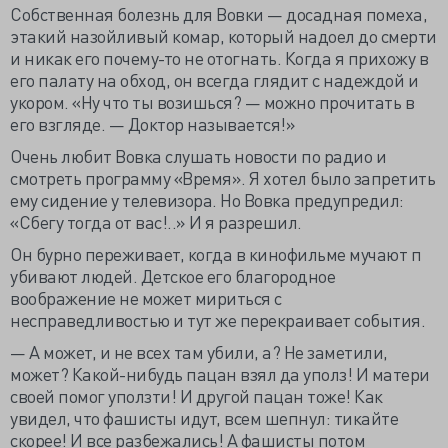
Собственная болезнь для Вовки — досадная помеха,
этакий назойливый комар, который надоел до смерти
и никак его почему-то не отогнать. Когда я прихожу в
его палату на обход, он всегда глядит с надеждой и
укором. «Ну что ты возишься? — можно прочитать в
его взгляде. — Доктор называется!»
Очень любит Вовка слушать новости по радио и
смотреть программу «Время». Я хотел было запретить
ему сидение у телевизора. Но Вовка предупредил:
«Сбегу тогда от вас!..» И я разрешил.
Он бурно переживает, когда в кинофильме мучают п
убивают людей. Детское его благородное
воображение не может мириться с
несправедливостью и тут же перекраивает события.
— А может, и не всех там убили, а? Не заметили,
может? Какой-нибудь пацан взял да уполз! И матери
своей помог уползти! И другой пацан тоже! Как
увидел, что фашисты идут, всем шепнул: тикайте
скорее! И все разбежались! А фашисты потом