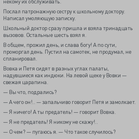
некому их обслуживать.
Послал патронажную сестру к школьному доктору.
Написал умоляющую записку.
Школьный доктор сразу пришла и взяла тринадцать
вызовов. Остальные шесть взял я.
В общем, прожил день, и слава богу! А по сути,
проморгал день. Пустил на самотек, не продумал, не
спланировал.
Вовка и Петя сидят в разных углах палаты,
надувшиеся как индюки. На левой щеке у Вовки —
свежая царапина.
— Вы что, подрались?
— А чего он!.. — запальчиво говорит Петя и замолкает.
— Я ничего! А ты предатель! — говорит Вовка.
— Я не предатель! Я никому не скажу!..
— О чем? — пугаюсь я. — Что такое случилось?