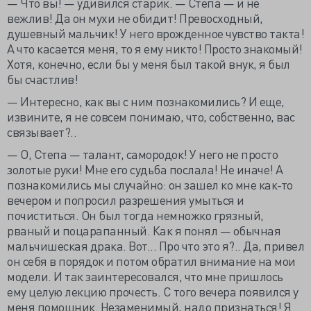
— Что вы! — удивился старик. — Степа — и не
вежлив! Да он мухи не обидит! Превосходный,
душевный мальчик! У него врожденное чувство такта!
А что касается меня, то я ему никто! Просто знакомый!
Хотя, конечно, если бы у меня был такой внук, я был
бы счастлив!
— Интересно, как вы с ним познакомились? И еще,
извините, я не совсем понимаю, что, собственно, вас
связывает?..
— О, Степа — талант, самородок! У него не просто
золотые руки! Мне его судьба послала! Не иначе! А
познакомились мы случайно: он зашел ко мне как-то
вечером и попросил разрешения умыться и
почиститься. Он был тогда немножко грязный,
рваный и поцарапанный. Как я понял — обычная
мальчишеская драка. Вот... Про что это я?.. Да, привел
он себя в порядок и потом обратил внимание на мои
модели. И так заинтересовался, что мне пришлось
ему целую лекцию прочесть. С того вечера появился у
меня помощник. Незаменимый, надо признаться! Я