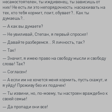
несамостоятелен, ты иждивенец, ты зависишь от
них! Не есть ли это непорядочность: наскакивать на
тех, кто тебя кормит, поит, обувает?.. Как ты
думаешь?..
— А как вы думаете?
— Не увиливай, Степан, я первый спросил!
— Давайте разберемся... Я личность, так?
— Так!
— Значит, я имею право на свободу мысли и свободу
слова! Так?
— Согласен!
— А если им не хочется меня кормить, пусть скажут, и
я уйду! Проживу без их подачек!
— Ты извини, но, по-моему, ты настроен враждебно к
своей семье!
— Да пропади они все!