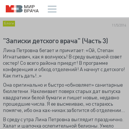
Блоги
11/5/2014
"Записки детского врача" (Часть 3)
Лина Петровна бегает и причитает: «Ой, Степан
Игнатьевич, как я волнуюсь! В среду выездной совет
сестер! Со всего района приедут! В программе
конференция и обход отделений! А начнут с детского!
Как пить дать!..»
Она оригинально и быстро «обновляет» санитарные
бюллетени. Наклеивает поверх старых дат выпуска
квадратики белой бумаги и пишет новые, недавно
прошедшие числа. Я ее высмеиваю, но стараюсь
помягче, ибо она как-никак заботится об отделении...
В среду с утра Лина Петровна выглядит празднично.
Халат и шапочка ослепительной белизны. Умело