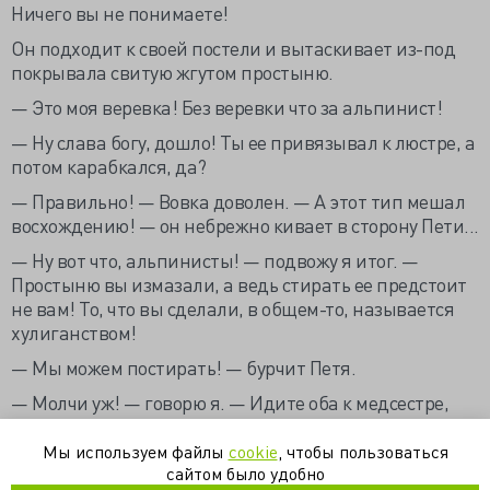
Ничего вы не понимаете!
Он подходит к своей постели и вытаскивает из-под
покрывала свитую жгутом простыню.
— Это моя веревка! Без веревки что за альпинист!
— Ну слава богу, дошло! Ты ее привязывал к люстре, а
потом карабкался, да?
— Правильно! — Вовка доволен. — А этот тип мешал
восхождению! — он небрежно кивает в сторону Пети...
— Ну вот что, альпинисты! — подвожу я итог. —
Простыню вы измазали, а ведь стирать ее предстоит
не вам! То, что вы сделали, в общем-то, называется
хулиганством!
— Мы можем постирать! — бурчит Петя.
— Молчи уж! — говорю я. — Идите оба к медсестре,
отнесите ей простыню и попросите дать вам другую!
Да не забудьте извиниться! Поняли?
Мы используем файлы
cookie
, чтобы пользоваться
сайтом было удобно
— Не забудем! — обещает Петя, а Вовка молча