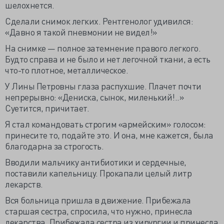
шелохнется.
Сделали снимок легких. Рентгенолог удивился:
«Давно я такой пневмонии не видел!»
На снимке — полное затемнение правого легкого.
Будто справа и не было и нет легочной ткани, а есть
что-то плотное, металлическое.
У Лины Петровны глаза распухшие. Плачет почти
непрерывно: «Дениска, сынок, миленький!..»
Суетится, причитает.
Я стал командовать строгим «армейским» голосом:
принесите то, подайте это. И она, мне кажется, была
благодарна за строгость.
Вводили мальчику антибиотики и сердечные,
поставили капельницу. Прокапали целый литр
лекарств.
Вся больница пришла в движение. Прибежала
старшая сестра, спросила, что нужно, принесла
лекарства. Прибежала сестра из хирургии и принесла