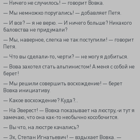
— Ничего не случилось! — говорит Вовка.
— Мы немножко поругались! — добавляет Петя.
— И все? — я не верю. — И ничего больше? Никакого
баловства не придумали?
— Мы, наверное, слегка не так поступили! — говорит
Петя.
— Что вы сделали-то, черти? — не могу я добиться.
— Вова захотел стать альпинистом! А меня с собой не
берет!
— Мы решили совершить восхождение! — берет
Вовка инициативу.
— Какое восхождение? Куда?..
— На Эверест! — Вовка показывает на люстру,-и тут я
замечаю, что она как-то необычно кособочится.
— Вы что, на люстре качались?
— Эх, Степан Игнатьевич! — вздыхает Вовка. —