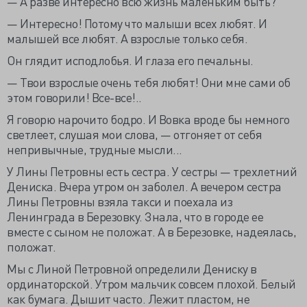
— А разве интересно всю жизнь маленьким быть?
— Интересно! Потому что малыши всех любят. И
малышей все любят. А взрослые только себя.
Он глядит исподлобья. И глаза его печальны.
— Твои взрослые очень тебя любят! Они мне сами об
этом говорили! Все-все!..
Я говорю нарочито бодро. И Вовка вроде бы немного
светлеет, слушая мои слова, — отгоняет от себя
непривычные, трудные мысли...
У Лины Петровны есть сестра. У сестры — трехлетний
Дениска. Вчера утром он заболел. А вечером сестра
Лины Петровны взяла такси и поехала из
Ленинграда в Березовку. Знала, что в городе ее
вместе с сыном не положат. А в Березовке, надеялась,
положат.
Мы с Линой Петровной определили Дениску в
ординаторской. Утром мальчик совсем плохой. Белый
как бумага. Дышит часто. Лежит пластом, не