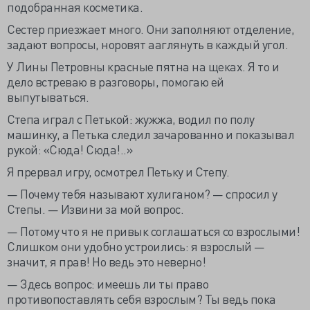
подобранная косметика.
Сестер приезжает много. Они заполняют отделение,
задают вопросы, норовят ааглянуть в каждый угол.
У Лины Петровны красные пятна на щеках. Я то и
дело встреваю в разговоры, помогаю ей
выпутываться.
Степа играл с Петькой: жужжа, водил по полу
машинку, а Петька следил зачарованно и показывал
рукой: «Сюда! Сюда!..»
Я прервал игру, осмотрел Петьку и Степу.
— Почему тебя называют хулиганом? — спросил у
Степы. — Извини за мой вопрос.
— Потому что я не привык соглашаться со взрослыми!
Слишком они удобно устроились: я взрослый —
значит, я прав! Но ведь это неверно!
— Здесь вопрос: имеешь ли ты право
противопоставлять себя взрослым? Ты ведь пока