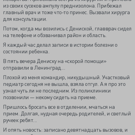
из своих сусеков ампулу преднизолона. Прибежал
главный врач и тоже что-то принес. Вызвали хирурга
для консультации.
Потом, когда мы возились с Дениской, главврач сидел
на телефоне и обзванивал район и область.
Я каждый час делал записи в истории болезни о
состоянии ребенка.
В пять вечера Дениску на «скорой помощи»
отправили в Ленинград...
Плохой из меня командир, никудышный. Участковый
педиатр сегодня не вышла, взяла отгул. А я про это
узнал чуть ли не последним. Из поликлиники
позвонили — некому сидеть на приеме.
Пришлось бросать все в отделении, мчаться на
прием. Долгая, нудная очередь родителей, и светлый
ручеек ребят...
И опять новость: записано девятнадцать вызовов, и