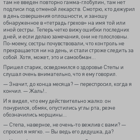
там не введен повторно гамма-глобулин, там нет
подписи под отменой лекарств. Смотрю, кто дежурил
в день совершения оплошности, и заношу
обнаруженное в «тетрадь грехов» на имя той или
иной сестры. Теперь четко вижу ошибки последних
дней, и если делаю замечания, они не голословны.
По-моему, сестры почувствовали, что контроль не
прекращается ни на день, и стали строже следить за
собой. Хотя, может, это и самообман...
Пришел старик, осведомился о здоровье Степы и
слушал очень внимательно, что я ему говорил.
— Значит, до конца месяца? — переспросил, когда я
кончил. — Жаль!..
И я видел, что ему действительно жалко: он
понурился, обмяк, опустились углы рта, резче
обозначились морщины...
— Степа, наверное, не очень-то вежлив с вами? —
спросил я мягко. — Вы ведь его дедушка, да?