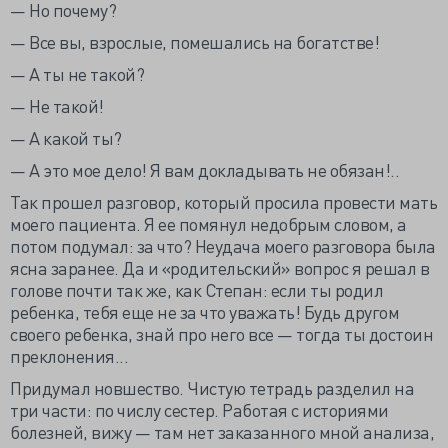
— Но почему?
— Все вы, взрослые, помешались на богатстве!
— А ты не такой?
— Не такой!
— А какой ты?
— А это мое дело! Я вам докладывать не обязан!..
Так прошел разговор, который просила провести мать
моего пациента. Я ее помянул недобрым словом, а
потом подумал: за что? Неудача моего разговора была
ясна заранее. Да и «родительский» вопрос я решал в
голове почти так же, как Степан: если ты родил
ребенка, тебя еще не за что уважать! Будь другом
своего ребенка, знай про него все — тогда ты достоин
преклонения...
Придумал новшество. Чистую тетрадь разделил на
три части: по числу сестер. Работая с историями
болезней, вижу — там нет заказанного мной анализа,