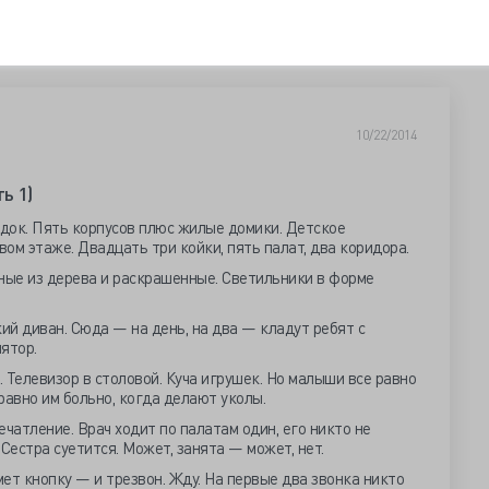
10/22/2014
ь 1)
док. Пять корпусов плюс жилые домики. Детское
вом этаже. Двадцать три койки, пять палат, два коридора.
ные из дерева и раскрашенные. Светильники в форме
кий диван. Сюда — на день, на два — кладут ребят с
ятор.
 Телевизор в столовой. Куча игрушек. Но малыши все равно
 равно им больно, когда делают уколы.
чатление. Врач ходит по палатам один, его никто не
Сестра суетится. Может, занята — может, нет.
ет кнопку — и трезвон. Жду. На первые два звонка никто