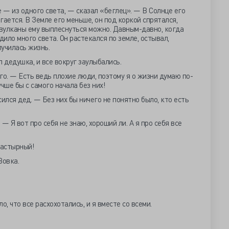
е — из одного света, — сказал «беглец». — В Солнце его
игается. В Земле его меньше, он под коркой спрятался,
 вулканы ему выплеснуться можно. Давным-давно, когда
дило много света. Он растекался по земле, остывал,
лучилась жизнь.
 дедушка, и все вокруг заулыбались.
го. — Есть ведь плохие люди, поэтому я о жизни думаю по-
чше бы с самого начала без них!
ился дед. — Без них бы ничего не понятно было, кто есть
— Я вот про себя не знаю, хороший ли. А я про себя все
настырный!
Вовка.
, что все расхохотались, и я вместе со всеми.