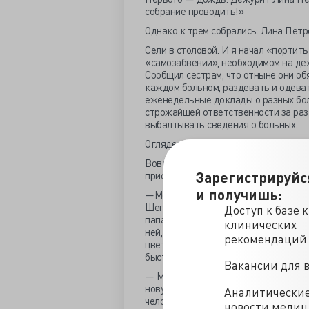
собрание проводить!»
Однако к трем собрались. Лина Петро
Сели в столовой. И я начал «портит
«самозабвении», необходимом на де
Сообщил сестрам, что отныне они об
каждом больном, раздевать и одеват
еженедельные доклады о разных боле
строжайшей ответственности за разг
выбалтывать сведения о больных.
Оглядел «своих». Притихли. Грустные
Вовка освоился быстро. С Линой Пет
Зарегистрируйс
присматривался, словно оценивал — с
и получишь:
—Моя сестра Оксанка — хитрая, как 
Шепчется с ней, хихикает. А про наш
Доступ к базе 
папа тоже забыл. Он только посмотри
клинических
ней, разговаривает. Все рассказывае
рекомендаций
цветов нашей маме не приносил. Поч
быстро забывают того, кто умер?..
Вакансии для 
— Мне кажется, ты не прав, — сказал
новую маму сердиться не надо. Она в
Аналитически
человек, раз ее папа и Оксанка полюб
новости меди