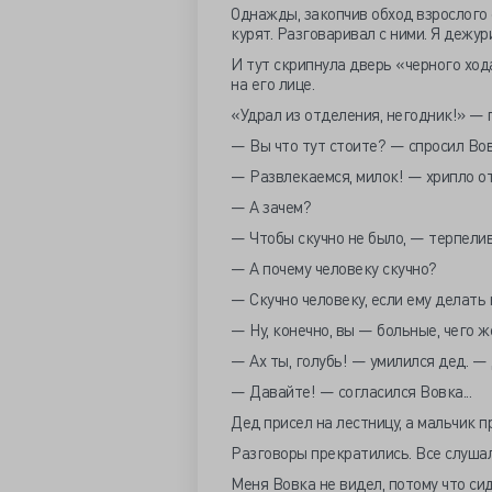
Однажды, закопчив обход взрослого 
курят. Разговаривал с ними. Я дежур
И тут скрипнула дверь «черного ход
на его лице.
«Удрал из отделения, негодник!» — п
— Вы что тут стоите? — спросил Во
— Развлекаемся, милок! — хрипло от
— А зачем?
— Чтобы скучно не было, — терпелив
— А почему человеку скучно?
— Скучно человеку, если ему делать 
— Ну, конечно, вы — больные, чего ж
— Ах ты, голубь! — умилился дед. — 
— Давайте! — согласился Вовка...
Дед присел на лестницу, а мальчик п
Разговоры прекратились. Все слушал
Меня Вовка не видел, потому что сид