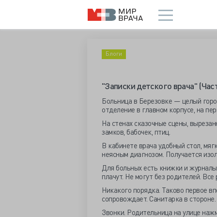
Блоги
"Записки детского врача" (Част
Б
ольница в Березовке — целый горо
отделение в главном корпусе, на пер
На стенах сказочные сцены, вырезан
замков, бабочек, птиц.
В кабинете врача удобный стол, мяг
неясным диагнозом. Получается изол
Для больных есть книжки и журналы.
плачут. Не могут без родителей. Все
Никакого порядка. Таково первое впе
сопровождает. Санитарка в стороне. 
Звонки. Родительница на улице нажм