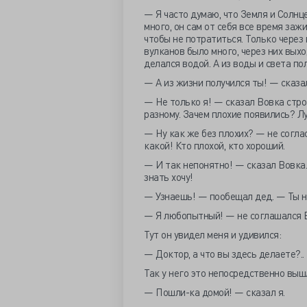
— Я часто думаю, что Земля и Солнц
много, он сам от себя все время заж
чтобы не потратиться. Только через
вулканов было много, через них выхо
делался водой. А из воды и света по
— А из жизни получился ты! — сказал
— Не только я! — сказал Вовка стро
разному. Зачем плохие появились? Лу
— Ну как же без плохих? — не соглас
какой! Кто плохой, кто хороший.
— И так непонятно! — сказал Вовка. 
знать хочу!
— Узнаешь! — пообещал дед. — Ты 
— Я любопытный! — не соглашался 
Тут он увидел меня и удивился:
— Доктор, а что вы здесь делаете?..
Так у него это непосредственно вышло
— Пошли-ка домой! — сказал я.