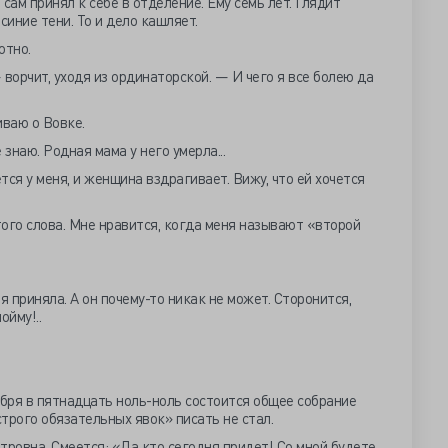
сам принял к себе в отделение. Ему семь лет. Глядит
синие тени. То и дело кашляет.
отно.
ворчит, уходя из ординаторской. — И чего я все болею да
иваю о Вовке.
 знаю. Родная мама у него умерла...
ся у меня, и женщина вздрагивает. Вижу, что ей хочется
того слова. Мне нравится, когда меня называют «второй
ня приняла. А он почему-то никак не может. Сторонится,
ойму!..
бря в пятнадцать ноль-ноль состоится общее собрание
трого обязательных явок» писать не стал.
ровна. Смеется: «Да кто сегодня придет! Со мной будете