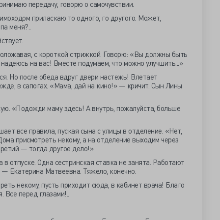
Принимаю передачу, говорю о самочувствии.
имоходом приласкаю то одного, го другого. Может,
па меня?..
ствует.
оложавая, с короткой стрижкой. Говорю: «Вы должны быть
адеюсь на вас! Вместе подумаем, что можно улучшить...»
ся. Но после обеда вдруг двери настежь! Влетает
жде, в сапогах. «Мама, дай на кино!» — кричит. Сын Лины
жую. «Подожди маму здесь! А внутрь, пожалуйста, больше
ает все правила, пуская сына с улицы в отделение. «Нет,
Дома присмотреть некому, а на отделение выходим через
третий — тогда другое дело!»
а в отпуске. Одна сестринская ставка не занята. Работают
 — Екатерина Матвеевна. Тяжело, конечно.
еть некому, пусть приходит сюда, в кабинет врача! Благо
. Все перед глазами!..