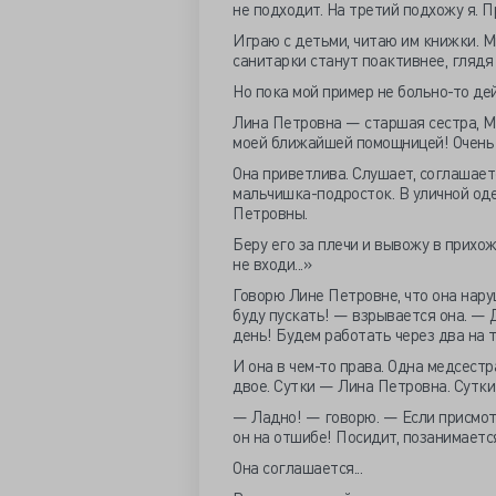
не подходит. На третий подхожу я. 
Играю с детьми, читаю им книжки. М
санитарки станут поактивнее, глядя 
Но пока мой пример не больно-то дей
Лина Петровна — старшая сестра, М
моей ближайшей помощницей! Очень н
Она приветлива. Слушает, соглашает
мальчишка-подросток. В уличной оде
Петровны.
Беру его за плечи и вывожу в прихо
не входи...»
Говорю Лине Петровне, что она наруш
буду пускать! — взрывается она. — 
день! Будем работать через два на 
И она в чем-то права. Одна медсестр
двое. Сутки — Лина Петровна. Сутки
— Ладно! — говорю. — Если присмотр
он на отшибе! Посидит, позанимается
Она соглашается...