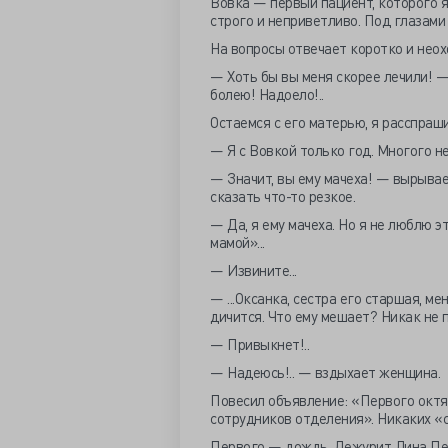
Вовка — первый пациент, которого я 
строго и неприветливо. Под глазами 
На вопросы отвечает коротко и неох
— Хоть бы вы меня скорее лечили! — 
болею! Надоело!..
Остаемся с его матерью, я расспраш
— Я с Вовкой только год. Многого не
— Значит, вы ему мачеха! — вырывает
сказать что-то резкое.
— Да, я ему мачеха. Но я не люблю э
мамой»...
— Извините...
— ...Оксанка, сестра его старшая, ме
дичится. Что ему мешает? Никак не п
— Привыкнет!..
— Надеюсь!.. — вздыхает женщина.
Повесил объявление: «Первого октя
сотрудников отделения». Никаких «с
Первого — дождь. Дежурит Лина Пет