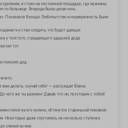
отделения, я стоял на лестничной площадке, где мужчины
ил по больнице. Впереди была целая ночь.
а». Показался Володя. Любопытство и неуверенность были
одумал я и стал следить, что будет дальше.
вка у толстого, страдающего одышкой деда.
ветил тот.
о пояснил дед.
нечего.
е вам делать, скучай себе! — рассуждал Вовка.
До чего же ты разумен! Давай, что ли, погуторим с тобой!
римостился на его колено, обтянутое старенькой пижамой.
и. Некоторые даже спустились на несколько ступенек.
ел спиной ко мне.