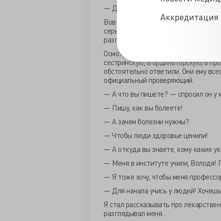
— Думаете?.. — глянул мальчик недов
Аккредитация 
Вовка — очень серьезный мужичок. Т
серьезности, то ли Вовка от природы 
разглядывает. Встанет и стоит. А ко
Осмотрел каждый рисунок на стене, 
сестринскую, в ординаторскую, в про
обстоятельно ответили. Они ему все
официальный проверяющий.
— А что вы пишете? — спросил он у 
— Пишу, как вы болеете!
— А зачем болезни нужны?
— Чтобы люди здоровье ценили!
— А откуда вы знаете, кому какие у
— Меня в институте учили, Володя! 
— Я тоже хочу, чтобы меня профессо
— Для начала учись у людей! Хочешь, 
Я стал рассказывать про лекарствен
разглядывал меня...