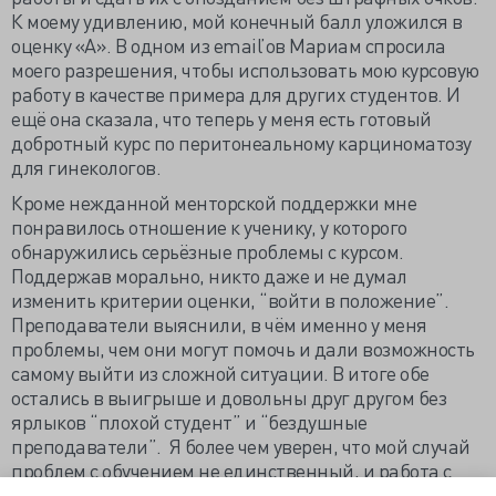
К моему удивлению, мой конечный балл уложился в
оценку «А». В одном из email’ов Мариам спросила
моего разрешения, чтобы использовать мою курсовую
работу в качестве примера для других студентов. И
ещё она сказала, что теперь у меня есть готовый
добротный курс по перитонеальному карциноматозу
для гинекологов.
Кроме нежданной менторской поддержки мне
понравилось отношение к ученику, у которого
обнаружились серьёзные проблемы с курсом.
Поддержав морально, никто даже и не думал
изменить критерии оценки, “войти в положение”.
Преподаватели выяснили, в чём именно у меня
проблемы, чем они могут помочь и дали возможность
самому выйти из сложной ситуации. В итоге обе
остались в выигрыше и довольны друг другом без
ярлыков “плохой студент” и “бездушные
преподаватели”. Я более чем уверен, что мой случай
проблем с обучением не единственный, и работа с
отстающими учениками входит в план обучения.