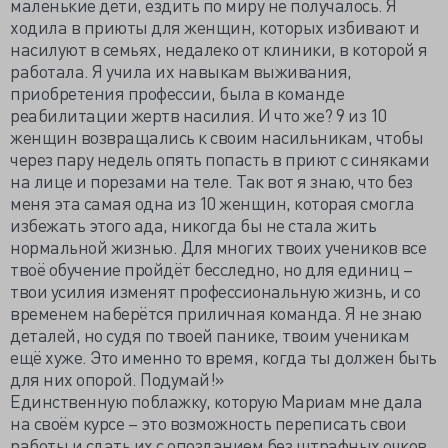
маленькие дети, ездить по миру не получалось. Я
ходила в приюты для женщин, которых избивают и
насилуют в семьях, недалеко от клиники, в которой я
работала. Я учила их навыкам выживания,
приобретения профессии, была в команде
реабилитации жертв насилия. И что же? 9 из 10
женщин возвращались к своим насильникам, чтобы
через пару недель опять попасть в приют с синяками
на лице и порезами на теле. Так вот я знаю, что без
меня эта самая одна из 10 женщин, которая смогла
избежать этого ада, никогда бы не стала жить
нормальной жизнью. Для многих твоих учеников все
твоё обучение пройдёт бесследно, но для единиц –
твои усилия изменят профессиональную жизнь, и со
временем наберётся приличная команда. Я не знаю
деталей, но судя по твоей панике, твоим ученикам
ещё хуже. Это именно то время, когда ты должен быть
для них опорой. Подумай!»
Единственную поблажку, которую Мариам мне дала
на своём курсе – это возможность переписать свои
работы и сдать их с опозданием без штрафных очков.