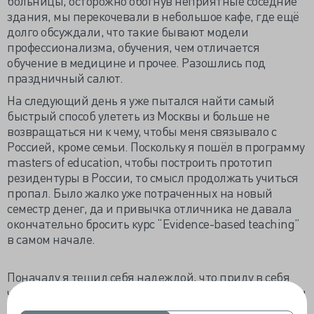
больницы, осторожно обогнув неприятные соседние
здания, мы перекочевали в небольшое кафе, где ещё
долго обсуждали, что такие бывают модели
профессионализма, обучения, чем отличается
обучение в медицине и прочее. Разошлись под
праздничный салют.
На следующий день я уже пытался найти самый
быстрый способ улететь из Москвы и больше не
возвращаться ни к чему, чтобы меня связывало с
Россией, кроме семьи. Поскольку я пошёл в программу
masters of education, чтобы построить прототип
резидентуры в России, то смысл продолжать учиться
пропал. Было жалко уже потраченных на новый
семестр денег, да и привычка отличника не давала
окончательно бросить курс “Evidence-based teaching”
в самом начале.
Поначалу я тешил себя надеждой, что приду в себя
через день-другой, и возьмусь за учёбу. Ужасные вести
войны продолжали поступать бесперебойно. Днём и