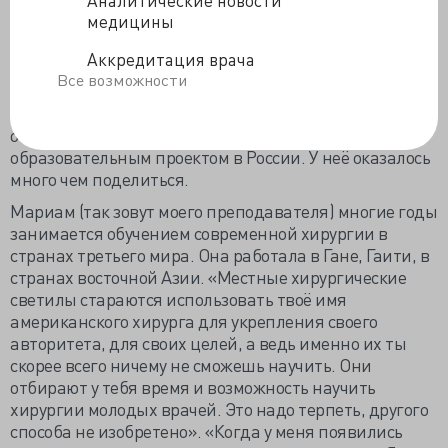
работ. Она оказалась общим хирургом, отвечающей за
медицины
образовательную программу Американской Коллегии
Хирургов. Понятной скороговоркой она объяснила,
Аккредитация врача
что именно ожидает от меня на этом курсе, и какие
Все возможности
статьи и главы учебников мне надо дополнительно
почитать. После этого я спросил её мнение,
оставаться ли мне в программе и что делать с моим
образовательным проектом в России. У неё оказалось
много чем поделиться.
Мариам (так зовут моего преподавателя) многие годы
занимается обучением современной хирургии в
странах третьего мира. Она работала в Гане, Гаити, в
странах восточной Азии. «Местные хирургические
светилы стараются использовать твоё имя
американского хирурга для укрепления своего
авторитета, для своих целей, а ведь именно их ты
скорее всего ничему не сможешь научить. Они
отбирают у тебя время и возможность научить
хирургии молодых врачей. Это надо терпеть, другого
способа не изобретено». «Когда у меня появились