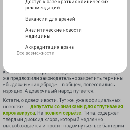
Доступ к базе кратких клинических
подпадают под содержание нового термина», —
рекомендаций
объяснили в пресс-службе Минюста.
В министерстве подчеркнули, что никакой особой
Вакансии для врачей
дискриминации простолюдинов не будет, но появятся
Аналитические новости
некоторые особенности в регулировании их прав и
медицины
свобод. В частности, одним из первых новшеств будет
ограничение для простолюдинов перечня доступных
Аккредитация врача
зарубежных стран.
Все возможности
В комментах к новости трэш и угар, разлёт органики
от лопастей вентилятора такие площади кроет, что
колхозникам впору на вооружение метод брать. Тут
же предложили законодательно закрепить термины
«быдло» и «нищеброд»... в общем, повеселились
изрядно. А доверчивый народ пугается.
Кстати, о доверчивости. Тут же, уже в официальных
новостях —
депутаты со значками для отпугивания
коронавируса
. На
полном серьёзе
. Типа, содержат
твёрдый диоксид хлора, который медленно
высвобождается и просит подвинуться все бактерии