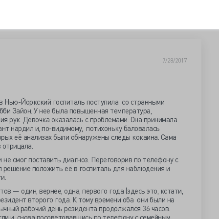
7/28/2017
 в Нью-Йоркский госпиталь поступила со странными
бби Зайон. У нее была повышенная температура,
я рук. Девочка оказалась с проблемами. Она принимала
нт нардил и, по-видимому, потихоньку баловалась
торых её анализах были обнаружены следы кокаина. Сама
 отрицала.
и не смог поставить диагноз. Переговорив по телефону с
л решение положить её в госпиталь для наблюдения и
и.
ов — один, вернее, одна, первого года (здесь это, кстати,
резидент второго года. К тому времени оба они были на
бычный рабочий день резидента продолжался 36 часов.
ли и, снова посоветовавшись по телефону с семейным