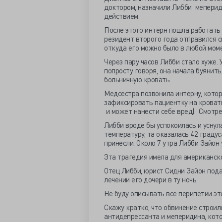
доктором, назначили Либби мепери
действием.
После этого интерн пошла работать д
резидент второго года отправился с
откуда его можно было в любой мом
Через пару часов Либби стало хуже. 
попросту говоря, она начала буянить
больничную кровать.
Медсестра позвонила интерну, кото
зафиксировать пациентку на кровати
и может нанести себе вред). Смотре
Либби вроде бы успокоилась и уснула
температуру, та оказалась 42 градус
принесли. Около 7 утра Либби Зайон
Эта трагедия имела для американск
Отец Либби, юрист Сидни Зайон подал
лечении его дочери в ту ночь.
Не буду описывать все перипетии эт
Скажу кратко, что обвинение строил
антидепрессанта и меперидина, котор