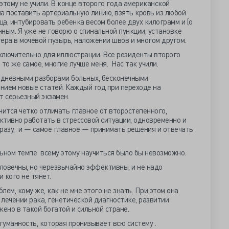
этому не учили. В конце второго года американской
а поставить артериальную линию, взять кровь из любой
а, интубировать ребенка весом более двух килограмм и (о
ным. Я уже не говорю о спинальной пункции, установке
ера в мочевой пузырь, наложении швов и многом другом.
сключительно для иллюстрации. Все резиденты второго
то же самое, многие лучше меня. Нас так учили.
едневными разборами больных, бесконечными
нием новые статей. Каждый год при переходе на
 серьезный экзамен.
чится четко отличать главное от второстепенного,
тивно работать в стрессовой ситуации, одновременно и
разу, и — самое главное — принимать решения и отвечать
альном темпе всему этому научиться было бы невозможно.
ловечны, но черезвычайно эффективны, и не надо
и кого не тянет.
ем, кому же, как не мне этого не знать. При этом она
 лечении рака, генетической диагностике, развитии
жено в такой богатой и сильной стране.
гуманность, которая пронизывает всю систему .