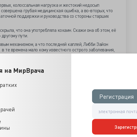
первых, колоссальная нагрузка и жестокий недосып
а совершена грубая медицинская ошибка, а во-вторых, что
аточной поддержки и руководства со стороны старших
скрыла, что она употребляла кокаин. Скажи она об этом, её
 другому пути.
овым механизмом, а что последней каплей, Либби Зайон
 в те времена мало кому известного острого заболевания,
ебления несовместимых веществ или лекарств.
 была создана экспертная комиссия, которая изучила
 Так в 1989 году в штате Нью-Йорк был принят закон с
я на МирВрача
 который в медицинских кругах именовался просто "Закон
кратких
 Йорк резидент не мог активно лечить пациентов более 24
ее 80 часов в неделю, включая дежурства. (Раньше
Регистрация
Регистрация
оваривалось более весомое присутствие старших
ругие детали, но это не суть важно.
врачей
е штаты последовали примеру Нью Йорка, хотя далеко не
е
Зарегистр
цины
 2003 году, когда был принят федеральный закон,
” на всей территории США.