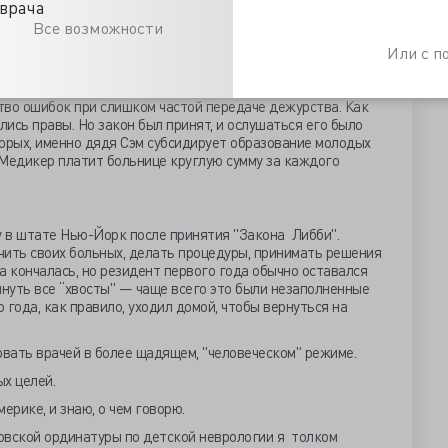
врача
л еще один государственный закон, уменьшивший
Все возможности
го дня для резидента первого года (интерна) до 16 часов.
ессе, в социальных сетях, в научных журналах, да и, что
Или с 
 это произошло. Директора резидентских программ, все как
бный процесс, нарушит чувство ответственности интерна за
ство ошибок при слишком частой передаче дежурства. Как
лись правы. Но закон был принят, и ослушаться его было
вторых, именно дядя Сэм субсидирует образование молодых
 Медикер платит больнице круглую сумму за каждого
у в штате Нью-Йорк после принятия "Закона Либби".
чить своих больных, делать процедуры, принимать решения
та кончалась, но резидент первого года обычно оставался
януть все “хвосты" — чаще всего это были незаполненные
 года, как правило, уходил домой, чтобы вернуться на
овать врачей в более щадящем, "человеческом" режиме.
ых целей.
мерике, и знаю, о чем говорю.
овской ординатуры по детской неврологии я толком