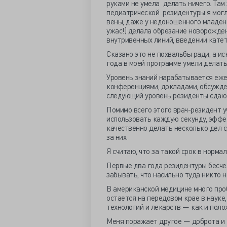
руками не умела делать ничего. Там 
педиатрической резидентуры я могл
вены, даже у недоношенного младенц
ужас!) делала обрезание новорожден
внутривенных линий, введении катет
Сказано это не похвальбы ради, а и
года в моей программе умели делать 
Уровень знаний нарабатывается еж
конференциями, докладами, обсужде
следующий уровень резиденты сдают
Помимо всего этого врач-резидент у
использовать каждую секунду, эффек
качественно делать несколько дел с
за них.
Я считаю, что за такой срок в норм
Первые два года резидентуры бесче
забывать, что насильно туда никто н
В американской медицине много пробл
остается на передовом крае в науке,
технологий и лекарств — как и поло
Меня поражает другое — доброта и 