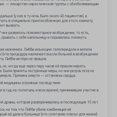
дин — лекарство наркотической группы с обезболивающим
альше (у нее в ту ночь было около 40 пациентов), а
пать в специально приспособленную для этого комнату,
ент вызвать.
У нее развилось психомоторное возбуждение, то есть,
, срывать с себя капельницу и порывалась покинуть
рая назначила Либби инъекцию галоперидола и велела
 (эта процедура назначается,если больной в возбуждении
ть Либби интерн не пришла.
, но, когда еще через пару часов ей пришли мерять
а. Были приняты экстренные меры, но они результата не
 умерла. Причина смерти — остановка сердца.
ой медицины огромные последствия.
 в суд на госпиталь и всех врачей, принимавших участие в
ой драмы, которая разворачивалась в последующие 10 лет.
ось на том, что Либби убила комбинация её
ый ей дали в больнице (это сочетание опасно для жизни).