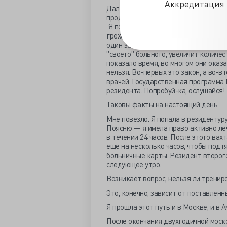
Аккредитация 
Дальше — больше. В 2008 году выше
продолжительность активного рабоче
Я помню, какой дикий крик стоял в пр
греха таить, в ординаторских, когда
один заявляли, что это ухудшит уче
"своего" больного, увеличит количе
показало время, во многом они оказа
нельзя. Во-первых это закон, а во-
врачей. Государственная программа
резидента. Попробуй-ка, ослушайся!
Таковы факты на настоящий день.
Мне повезло. Я попала в резидентур
Поясню — я имела право активно ле
в течении 24 часов. После этого вах
еще на несколько часов, чтобы подт
больничные карты. Резидент второго
следующее утро.
Возникает вопрос, нельзя ли тренир
Это, конечно, зависит от поставленн
Я прошла этот путь и в Москве, и в А
После окончания двухгодичной моск