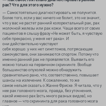
рак? Что для этого нужно?
— Самостоятельно диагностировать не получится.
Более того, если у вас ничего не болит, это не значит,
что у вас не растет ранний колоректальный рак, рак
молочной железы или рак кожи. Чаще всего от своих
пациентов я слышу фразу «Не может быть, я чувствую
себя прекрасно, у меня нет рака». И
они действительно чувствуют
себя хорошо: у них нет симптомов, потрясающее
самочувствие, они занимаются спортом. Потому что
именно ранний рак не проявляется. Выявить его
можно только на первичном скрининге. Вообще
большинство опухолей можно обнаружить
сравнительно рано, что, соответственно, повышает
шансы на излечение. К сожалению, то же
самое нельзя сказать о Жанне Фриске. Я читала, что у
нее рак головного мозга, правда, без уточнения,
какой именно рак (есть много разных видов), но
главное — что скрининга для рака головного мозга
нет.