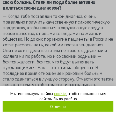
свою болезнь. Стали ли люди более активно
делиться своим диагнозом?
— Когда тебе поставлен такой диагноз, очень
правильно получить качественную психологическую
поддержку, чтобы влиться в окружающую среду в
новом качестве, с новыми взглядами на жизнь и
общество. Но до сих пор многие пациенты в России не
хотят рассказывать, какой им поставлен диагноз.
Они не хотят делиться этим не просто с друзьями и
коллегами по работе, но и со своими родными —
боятся жалости, боятся, что будут выглядеть
нуждающимися. Рак — это стигма общества. В
последнее время отношение к раковым больным
стало сдвигаться в лучшую сторону. Отчасти это также
связано с тем, что об этом стали рассказывать
селебрити, заболевающие раком. Они делятся этим
Мы используем файлы
cookie
, чтобы пользоваться
со своими поклонниками и тем самым помогают
сайтом было удобно
людям понять, что раком болеют все — и богатые, и
Отлично
бедные — и нужно помогать друг другу.