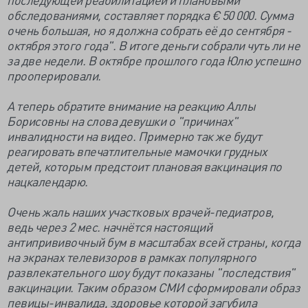
обследованиями, составляет порядка € 50 000. Сумма
очень большая, но я должна собрать её до сентября -
октября этого года". В итоге деньги собрали чуть ли не
за две недели. В октябре прошлого года Юлю успешно
прооперировали.
А теперь обратите внимание на реакцию Аллы
Борисовны на слова девушки о "причинах"
инвалидности на видео. Примерно так же будут
реагировать впечатлительные мамочки грудных
детей, которым предстоит плановая вакцинация по
нацкалендарю.
Очень жаль наших участковых врачей-педиатров,
ведь через 2 мес. начнётся настоящий
антипрививочный бум в масштабах всей страны, когда
на экранах телевизоров в рамках популярного
развлекательного шоу будут показаны "последствия"
вакцинации. Таким образом СМИ сформировали образ
певицы-инвалида, здоровье которой загубила