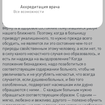
Аккредитация врача
«Так как нет ничего в мире совершеннее человека, а в
Все возможности
человеке — его сознания, то надо в первую очередь
заботиться о том, чтобы человек был здоров и ум его
оставался ясным. Большая радость, если нам удается
вернуть в здоровое состояние помутившийся разум
нашего ближнего. Поэтому, когда в больницу
приведут умалишенного, то нужно прежде всего
обсудить, не является ли это состояние чем-то от
природы свойственным этому человеку, а если нет, то
в силу какого несчастного случая оно образовалось, и
есть ли надежда на выздоровление? Когда
положение безнадежно, надо позаботиться о
соответствующем содержании больного, чтобы не
увеличивать и не усугублять несчастья, что всегда
случается, если душевнобольных, и без того
озлобленных, подвергают насмешкам или дурно
обращаются с ними... С каждым больным нужно
обращаться соответствующим образом. С одним —
мягко, любезно и вежливо, другого — полезно обучить
и просветить; но есть и такие, для которых необходим