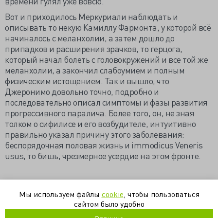
времени гулял уже вовсю.
Вот и приходилось Меркуриали наблюдать и
описывать то некую Камиллу Фармонта, у которой всё
начиналось с меланхолии, а затем дошло до
припадков и расширения зрачков, то герцога,
который начал болеть с головокружений и все той же
меланхолии, а закончил слабоумием и полным
физическим истощением. Так и вышло, что
Джеронимо довольно точно, подробно и
последовательно описал симптомы и фазы развития
прогрессивного паралича. Более того, он, не зная
толком о сифилисе и его возбудителе, интуитивно
правильно указал причину этого заболевания:
беспорядочная половая жизнь и immodicus Veneris
usus, то бишь, чрезмерное усердие на этом фронте.
https://dpmmax.livejournal.com/933728.html
Мы используем файлы
cookie
, чтобы пользоваться
сайтом было удобно
история
неврология
психиатрия