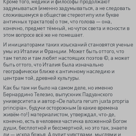
Кроме того, медики и философы продолжают
задумываться (именно задумываться, а не следовать
сложившемуся в обществе стереотипу или букве
античных трактатов) о том, что голова — она,
конечно, предмет тёмный, но чуток света и ясности в
этом вопросе всё же не помешает.
И инициаторами таких изысканий становятся ученые
умы из Италии и Франции. Может быть оттого, что
там тепло и там любят настоящих поэтов ©, а может
быть оттого, что Италия была изначально
географически ближе к античному наследию и
центрам той, древней культуры.
Как бы там ни было на самом деле, но именно
Бернардино Телезио, выпускник Падуанского
университета и автор «De natura rerum juxta propria
principia», будучи осторожным (в какие времена
живём-то!) материалистом, утверждал, что-де,
конечно, есть в человеке частичка вложенной Богом
души, бесплотной и бессмертной, но это так, знаете
ли — искра божья. А рулит чувствами, мыслями и