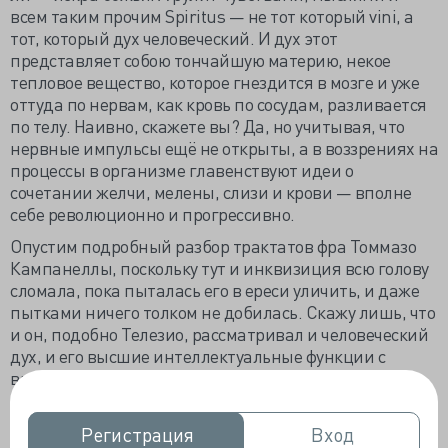
всем таким прочим Spiritus — не тот который vini, а
тот, который дух человеческий. И дух этот
представляет собою тончайшую материю, некое
тепловое вещество, которое гнездится в мозге и уже
оттуда по нервам, как кровь по сосудам, разливается
по телу. Наивно, скажете вы? Да, но учитывая, что
нервные импульсы ещё не открыты, а в воззрениях на
процессы в организме главенствуют идеи о
сочетании желчи, мелены, слизи и крови — вполне
себе революционно и прогрессивно.
Опустим подробный разбор трактатов фра Томмазо
Кампанеллы, поскольку тут и инквизиция всю голову
сломала, пока пыталась его в ереси уличить, и даже
пытками ничего толком не добилась. Скажу лишь, что
и он, подобно Телезио, рассматривал и человеческий
дух, и его высшие интеллектуальные функции с
вполне материалистической по тем временам
позиции, считая их порождёнными солнцем и
теплом. Далее, правда, следовали многие тома
Регистрация
Регистрация
Вход
Вход
рассуждений о том, как на этот дух влияют те самые