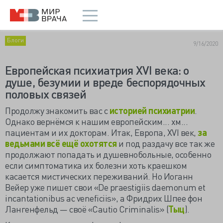
Блоги
9/16/2020
Европейская психиатрия XVI века: о
душе, безумии и вреде беспорядочных
половых связей
Продолжу знакомить вас с
историей психиатрии
.
Однако вернёмся к нашим европейским... хм...
пациентам и их докторам. Итак, Европа, XVI век,
за
ведьмами всё ещё охотятся
и под раздачу все так же
продолжают попадать и душевнобольные, особенно
если симптоматика их болезни хоть краешком
касается мистических переживаний. Но Иоганн
Вейер уже пишет свои «De praestigiis daemonum et
incantationibus ac veneficiis», а Фридрих Шпее фон
Лангенфельд — своё «Cautio Criminalis» (
Тыц
).