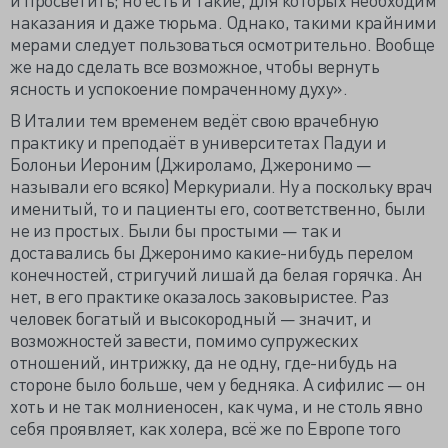
наказания и даже тюрьма. Однако, такими крайними
мерами следует пользоваться осмотрительно. Вообще
же надо сделать все возможное, чтобы вернуть
ясность и успокоение помраченному духу».
В Италии тем временем ведёт свою врачебную
практику и преподаёт в университетах Падуи и
Болоньи Иероним (Джироламо, Джеронимо —
называли его всяко) Меркуриали. Ну а поскольку врач
именитый, то и пациенты его, соответственно, были
не из простых. Были бы простыми — так и
доставались бы Джеронимо какие-нибудь перелом
конечностей, стригучий лишай да белая горячка. Ан
нет, в его практике оказалось заковыристее. Раз
человек богатый и высокородный — значит, и
возможностей завести, помимо супружеских
отношений, интрижку, да не одну, где-нибудь на
стороне было больше, чем у бедняка. А сифилис — он
хоть и не так молниеносен, как чума, и не столь явно
себя проявляет, как холера, всё же по Европе того