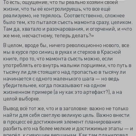
То есть, ощущение, что ты реально хозяин своей
жизни, что ты её контролируешь, что все ещё
реализуемо, не терялось. Соответственно, сложнее
было тем, кто пытался съесть мамонта сразу, целиком.
Там да, хватало и разочарования, и огорчений, и «что
же мне, несчастному, теперь делать?»
В целом, вроде бы, ничего революционно нового, все
мы в курсе про синиц в руках и стерхов в Красной
книге, про то, что мамонта съесть можно, если
употреблять его внутрь малыми порциями, что путь в
тысячу ли для стоящего над пропастью в тысячу ли
начинается с одного маленького шага — но ведь
убедительнее, когда показывают на одном
жизненном примере (а ну как это артефакт?), а на
целой выборке.
Вывод всё тот же, что и в заголовке: важно не только
найти для себя светлую великую цель. Важно внести
в процесс её достижения элемент планирования:
разбить его на более мелкие и достижимые этапы — и
вперёд, к сияющим вершинам. Как там планировал