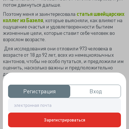
потом двинуться дальше.
Поэтому меня и заинтересовала
статья швейцарских
коллег из Базеля
, которые выясняли, как влияют на
ощущение счастья и удовлетворенности бытием
жизненные цели, которые ставит себе человек во
взрослом возрасте.
Для исследования они отловили 973 человека в
возрасте от 18 до 92 лет, всех из немецкоязычных
кантонов, чтобы не особо путаться, и предложили им
оценить, насколько важны и предположительно
достижимы конкретно для них жизненные цели в
десяти областях: здоровье, общество, личностный
рост, социальные отношения, слава, имидж,
Регистрация
Регистрация
Вход
Вход
богатство, семья, забота о молодом поколении и
работа. Шкала оценки — 4 балла. Позже половину из
этих участников отловили снова — через 2 и 4 года
после первого исследования. И задали те же
вопросы.
Зарегистрироваться
Параллельно оценивали уровень текущей оценки... ну