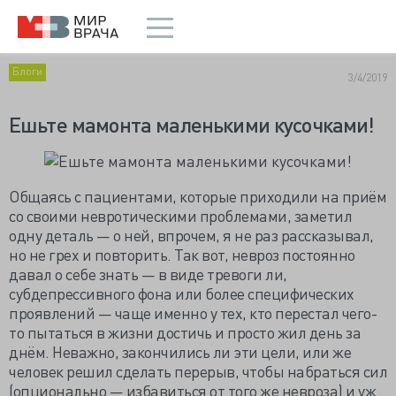
Блоги
3/4/2019
Ешьте мамонта маленькими кусочками!
Общаясь с пациентами, которые приходили на приём
со своими невротическими проблемами, заметил
одну деталь — о ней, впрочем, я не раз рассказывал,
но не грех и повторить. Так вот, невроз постоянно
давал о себе знать — в виде тревоги ли,
субдепрессивного фона или более специфических
проявлений — чаще именно у тех, кто перестал чего-
то пытаться в жизни достичь и просто жил день за
днём. Неважно, закончились ли эти цели, или же
человек решил сделать перерыв, чтобы набраться сил
(опционально — избавиться от того же невроза) и уж