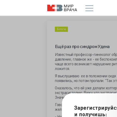
Блоги
Ещё раз про синдром Удена
Известный профессор-гинеколог обр
давление; главное же - ее беспокои
чаще всего возникает нарушение ритм
ложится.
Я выслушиваю ее в положении сидя -
появились, но потом пропали. "Так эт
Оказалось, что ей уже делали холте
экстрасистолию. Вижу, что экстраси
Значит все-таки, скорее всего синдро
Говорю ей, что надо делать гастроск
Зарегистрируйс
желудке или пищеводе.
и получишь:
- Но клиники-то нет, говорит она. - 