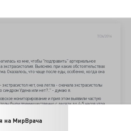
7/24/2014
атилась ко мне, чтобы "подправить" артериальное
ла экстрасистолия. Выясняю. при каких обстоятельствах
а. Оказалось, что чаще после еды, особенно, когда она
 экстрасистол нет, она легла - сначала экстрасистолы
о синдром Удена или нет?.." - думаю я.
ровское мониторирование и прия этом выявили частую
столы были преимущественно с десяти до 4-5 часов утра.
м Удена...
опию, так как причина экстрасистолы не в сердце, а в
я на МирВрача
Вот вы все, молодые ставите диагноз по анализам да по