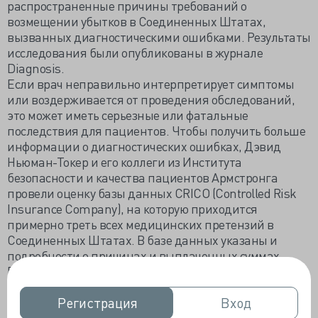
распространенные причины требований о
возмещении убытков в Соединенных Штатах,
вызванных диагностическими ошибками. Результаты
исследования были опубликованы в журнале
Diagnosis.
Если врач неправильно интерпретирует симптомы
или воздерживается от проведения обследований,
это может иметь серьезные или фатальные
последствия для пациентов. Чтобы получить больше
информации о диагностических ошибках, Дэвид
Ньюман-Токер и его коллеги из Института
безопасности и качества пациентов Армстронга
провели оценку базы данных CRICO (Controlled Risk
Insurance Company), на которую приходится
примерно треть всех медицинских претензий в
Соединенных Штатах. В базе данных указаны и
подробности о причинах и выплаченных суммах.
В период с 2006 по 2015 год было зарегистрировано 55
377 случаев, из которых 11 592 были связаны с
диагностическими ошибками. Из них 7 379 были
Регистрация
Регистрация
Вход
Вход
классифицированы как очень серьезные (уровни от 6