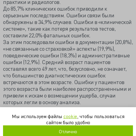
практики и радиологов.
До 85,7% клинических ошибок приводили к
серьезным последствиям. Ошибки связи были
обнаружены в 34,9% случаев. Ошибки в «клинической
системе», такие как потеря результатов тестов,
составили 22,0% фатальных ошибок.
За этим последовали ошибки в документации (20,8%),
«не связанные со страховкой» аспекты (19,9%),
поведенческие ошибки (18,3%) и административные
ошибки (12,9%). Средний возраст пациентов
составлял всего 49 лет, что, безусловно, не означает,
что большинство диагностических ошибок
встречаются в этом возрасте. Ошибки у пациентов
этого возраста были наиболее распространенными и
привели к искам о возмещении ущерба, случаи
которых легли в основу анализа.
https://valkiriarf.livejournal.com/1823936.html
Мы используем файлы
cookie
, чтобы пользоваться
сайтом было удобно
законодательство
ошибки
права
Отлично