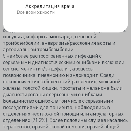
В каждой из трех широких категорий авторы
Аккредитация врача
определили 5 заболеваний, на которые в
Все возможности
совокупности приходилось 47,1% всех смертельных
диагностических ошибок. В категории сердечно-
сосудистых заболеваний они были в порядке частоты
инсульта, инфаркта миокарда, венозной
тромбоэмболии, аневризмы/расслоения аорты и
артериальной тромбоэмболии.
5 наиболее распространенных инфекций с
серьезными диагностическими ошибками включали
сепсис, менингит/энцефалит, абсцессы
позвоночника, пневмонию и эндокардит. Среди
онкологических заболеваний рак легких, молочной
железы, толстой кишки, простаты и меланома были
диагностированы с серьезными ошибками.
Большинство ошибок, в том числе с серьезными
последствиями для пациента, наблюдались в
отделениях неотложной помощи или амбулаторных
отделениях (71,2%). Более половины случаев касались
терапевтов, врачей скорой помощи, врачей общей