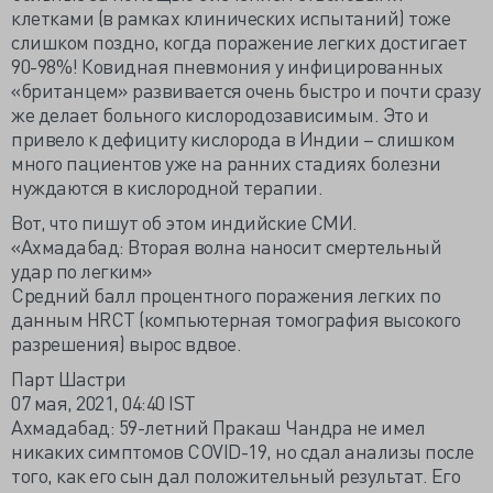
клетками (в рамках клинических испытаний) тоже
слишком поздно, когда поражение легких достигает
90-98%! Ковидная пневмония у инфицированных
«британцем» развивается очень быстро и почти сразу
же делает больного кислородозависимым. Это и
привело к дефициту кислорода в Индии – слишком
много пациентов уже на ранних стадиях болезни
нуждаются в кислородной терапии.
Вот, что пишут об этом индийские СМИ.
«Ахмадабад: Вторая волна наносит смертельный
удар по легким»
Средний балл процентного поражения легких по
данным HRCT (компьютерная томография высокого
разрешения) вырос вдвое.
Парт Шастри
07 мая, 2021, 04:40 IST
Ахмадабад: 59-летний Пракаш Чандра не имел
никаких симптомов COVID-19, но сдал анализы после
того, как его сын дал положительный результат. Его