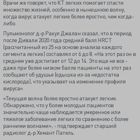
Врачи же говорят, что КТ легких помогает спасти
множество жизней, особенно в нынешнюю волну,
когда вирус атакует легкие более яростно, чем когда-
либо.
Пульмонолог д-р Рахул Джалан сказал, что в период
после Дивали 2020 года средний балл HRCT
(рассчитанный из 25 на основе анализа каждого
сегмента легких) составлял от 6 до 8. «На этот раз он в
среднем уже достигает от 12 до 14. Это еще не все -
даже при более низком балле пациенты на этот раз
сообщают об удушье (одышка из-за недостатка
кислорода), что указывает на изменение профиля
вируса».
«Текущая волна более яростно атакует легкие.
Обнаружено, что у более молодых пациентов
значительно чаще наблюдается умеренное или
тяжелое заболевание легких по сравнению с более
ранними волнами», - подтверждает старший
радиолог д-р Хемант Патель.