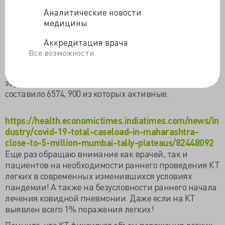
раньше», - сказал Какани.
Аналитические новости
В беднейшем районе Мумбаи – в трущобах Дхарави -
медицины
в четверг было выявлено 13 случаев инфицирования,
что является одним из самых низких показателей с
Аккредитация врача
момента начала второй волны. 8 апреля в Дхарави
Все возможности
было 99 случаев за один день, что было самым
высоким показателем. Общее количество случаев,
зарегистрированных на данный момент в Дхарави,
составило 6574, 900 из которых активные.
https://health.economictimes.indiatimes.com/news/in
dustry/covid-19-total-caseload-in-maharashtra-
close-to-5-million-mumbai-tally-plateaus/82448092
Еще раз обращаю внимание как врачей, так и
пациентов на необходимости раннего проведения КТ
легких в современных изменившихся условиях
пандемии! А также на безусловности раннего начала
лечения ковидной пневмонии. Даже если на КТ
выявлен всего 1% поражения легких!
Помните, что КТ фиксирует объем поражения легких