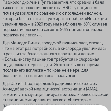
Радиолог д-р Амит Гупта заметил, что средний балл
тяжести поражения легких на HRCT у пациентов
почти удвоился по сравнению с последней волной,
которая была в штате Гуджират в ноябре. «Инфекция
увеличилась – в 2020 году мы наблюдали 60% случаев
поражения легких, а сегодня 80% пациентов имеют
поражение легких».
Д-р Манодж Сингх, городской пульмонолог, сказал,
что на этот раз потребность в кислороде увеличилась
в разы из-за более сильного поражения легких.
«Большинству пациентов требуется кислородная
поддержка с первого дня. Этого не было во время
последнего всплеска - по крайней мере, для
большинства пациентов», - сказал он.
Д-р Сахил Шах, городской радиолог и секретарь
Ахмедабадской медицинской ассоциации (AMA),
отметил, что мутация вируса привела к более высокой
степени инфицирования легких. «Некоторые
пациенты сообщают об инфекции легких с самого
начала, что раньше занимало около пяти-шести