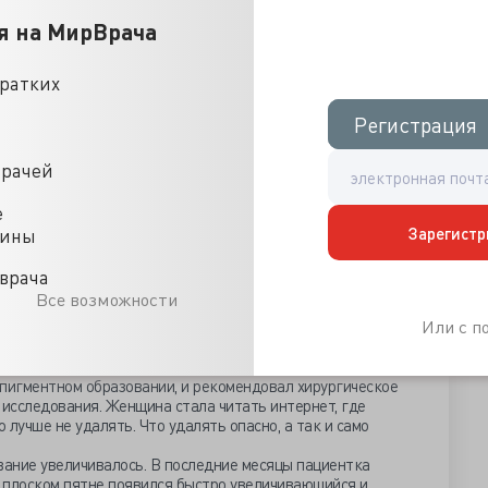
я на МирВрача
кратких
Регистрация
Регистрация
врачей
е
Зарегистр
цины
врача
Все возможности
Или с 
не грамотный, онколог заподозрил у женщины меланому
 пигментном образовании, и рекомендовал хирургическое
 исследования. Женщина стала читать интернет, где
о лучше не удалять. Что удалять опасно, а так и само
вание увеличивалось. В последние месяцы пациентка
е плоском пятне появился быстро увеличивающийся и