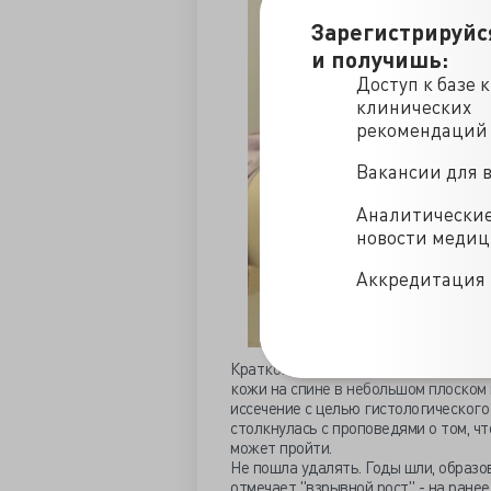
Зарегистрируйс
и получишь:
Доступ к базе 
клинических
рекомендаций
Вакансии для 
Аналитически
новости меди
Аккредитация 
Кратко: в 2014 году какой-то, впол
кожи на спине в небольшом плоском
иссечение с целью гистологического
столкнулась с проповедями о том, чт
может пройти.
Не пошла удалять. Годы шли, образо
отмечает "взрывной рост" - на ране