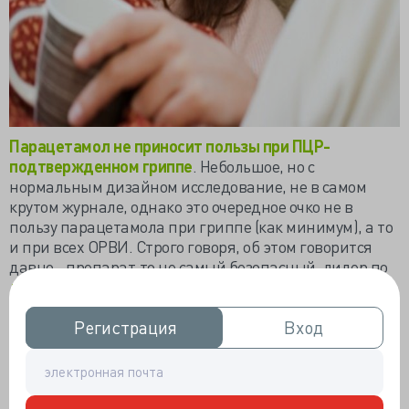
Парацетамол не приносит пользы при ПЦР-
подтвержденном гриппе
. Небольшое, но с
нормальным дизайном исследование, не в самом
крутом журнале, однако это очередное очко не в
пользу парацетамола при гриппе (как минимум), а то
и при всех ОРВИ. Строго говоря, об этом говорится
давно - препарат-то не самый безопасный, лидер по
лекарственным гепатитам
, однако. Суточную
дозировку уже сколько раз пересматривали в сторону
уменьшения, ну и т.д. Плюс его включают во все
Регистрация
Регистрация
Вход
Вход
сиропы, порошки для приготовления горячего питья
и прочие комбинированные средства «от простуды».
И редко кто из пациентов считает весь парацетамол,
которые он за сутки съедает в разных формах. А надо