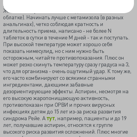
уже говорилось, бьет по печени, второй - по слизистой
ЖКТ (поэтому таблетки с ним должны быть в
облатке). Начинать лучше с метамизола (в разных
анальгинах), четко соблюдая кратность и
длительность приема, написано - не более N
таблеток в сутки в течение M дней - так и поступать.
При высокой температуре может хорошо себя
показать нимесулид, но с ним нужно быть
осторожным, читайте противопоказания. Плюс он
может резко скинуть температуру сразу градуса на 3,
что для организма - очень ощутимый удар. К тому же,
его часто комбинируют со всякими странными
ингредиентами, дающими забавные
дезориентирующие эффекты. Аспирин, несмотря на
его высокую жаропонищающую активность,
противопоказан при ОРВИ и прочих вирусных
инфекциях детям до 15 лет из-за риска развития
синдрома Рейе. А
тут
, например, пациенты и до 19
лет, получавшие аспирин, относятся к группе
высокого риска развития осложнений. Плюс многие