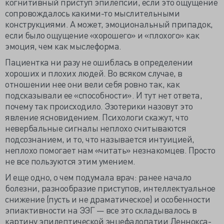
когнитивный приступ эпилепсии, если это ощущение
сопровождалось какими-то мыслительными
конструкциями. А может, эмоциональный припадок,
если было ощущение «хорошего» и «плохого» как
эмоция, чем как мыслеформа.
Пациентка ни разу не ошиблась в определении
хороших и плохих людей. Во всяком случае, в
отношении нее они вели себя ровно так, как
подсказывали ее «способности». И тут нет ответа,
почему так происходило. Эзотерики назовут это
явление ясновидением. Психологи скажут, что
невербальные сигналы неплохо считываются
подсознанием, и то, что называется интуицией,
неплохо помогает нам «читать» незнакомцев. Просто
не все пользуются этим умением.
И еще одно, о чем подумала врач: ранее начало
болезни, разнообразие приступов, интеллектуальное
снижение (пусть и не драматическое) и особенности
эпиактивности на ЭЭГ — все это складывалось в
картину эпилептической энцефалопатии Леннокса-