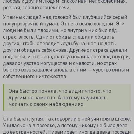
любовь к другим людям, спокойная, непоколебимая,
ровная, словно огонек свечи.
У темных людей над головой был клубящийся серый
полупрозрачный туман. От него веяло холодом. Эти
люди не были плохими, но внутри у них был лёд,
страх, злость. Одни от обиды спешили обидеть
других, чтобы опередить судьбу на шаг, не дать
другим обидеть себя снова. Другие от страха делали
подлости, и это ненадолго успокаивало холод внутри,
давало чувство могущества и смелости, но страх
быстро возвращался вновь, а с ним — чувство вины и
собственного ничтожества.
Она быстро поняла, что видит что-то, что
другим не заметно. А потому научилась
молчать о своих наблюдениях.
Она была глупая. Так говорили о ней учителя в школе.
Училась она в поселке, а потому никому не было дела
до ее странностей. Ну замирает иногда девка посреди