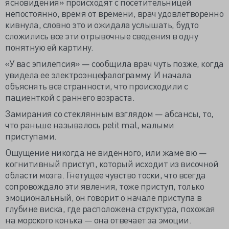
ясновидения» происходят с посетительницей
непостоянно, время от времени, врач удовлетворенно
кивнула, словно это и ожидала услышать, будто
сложились все эти отрывочные сведения в одну
понятную ей картину.
«У вас эпилепсия» — сообщила врач чуть позже, когда
увидела ее электроэнцефалограмму. И начала
объяснять все странности, что происходили с
пациенткой с раннего возраста.
Замирания со стеклянным взглядом — абсансы, то,
что раньше называлось petit mal, малыми
приступами.
Ощущение никогда не виденного, или жаме вю —
когнитивный приступ, который исходит из височной
области мозга. Гнетущее чувство тоски, что всегда
сопровождало эти явления, тоже приступ, только
эмоциональный, он говорит о начале приступа в
глубине виска, где расположена структура, похожая
на морского конька — она отвечает за эмоции.