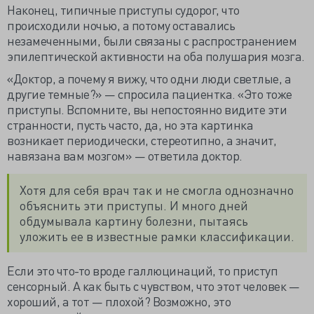
Наконец, типичные приступы судорог, что
происходили ночью, а потому оставались
незамеченными, были связаны с распространением
эпилептической активности на оба полушария мозга.
«Доктор, а почему я вижу, что одни люди светлые, а
другие темные?» — спросила пациентка. «Это тоже
приступы. Вспомните, вы непостоянно видите эти
странности, пусть часто, да, но эта картинка
возникает периодически, стереотипно, а значит,
навязана вам мозгом» — ответила доктор.
Хотя для себя врач так и не смогла однозначно
объяснить эти приступы. И много дней
обдумывала картину болезни, пытаясь
уложить ее в известные рамки классификации.
Если это что-то вроде галлюцинаций, то приступ
сенсорный. А как быть с чувством, что этот человек —
хороший, а тот — плохой? Возможно, это