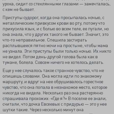
урока, сидит со стеклянными глазами — замечталась,
с кем не бывает.
Приступы судорог, когда она просыпалась ночью, с
металлическим привкусом крови во рту, потому что
прикусила язык, и с болью во всем теле, ее пугали, но
она знала, что у других такого не бывает. Значит, это
что-то неправильное. Спешила застирать
расплывшееся пятно мочи на простыне, чтобы мама
не узнала. Эти приступы были только ночью. Их никто
не видел. Потом день-другой голова была как в
тумане, болела. Совсем ничего не хотелось делать.
Еще у нее случалось такое странное чувство, что не
опишешь словами. Она могла идти по знакомому
маршруту, и вдруг на нее обрушивалось горестное
чувство, что она попала в незнакомое место, которое
никогда не видела. Несколько раз она растерянно
спрашивала прохожих: «Где я?» В поселке ее знали,
считали, что дочка Евсеевых с придурью — это у нее
шутки такие. Через несколько минут она