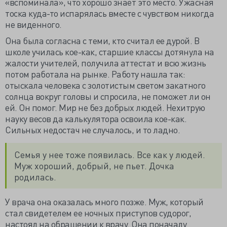
«вспоминала», что хорошо знает это место. Ужасная
тоска куда-то испарялась вместе с чувством никогда
не виденного.
Она была согласна с теми, кто считал ее дурой. В
школе училась кое-как, старшие классы дотянула на
жалости учителей, получила аттестат и всю жизнь
потом работала на рынке. Работу нашла так:
отыскала человека с золотистым светом закатного
солнца вокруг головы и спросила, не поможет ли он
ей. Он помог. Мир не без добрых людей. Нехитрую
науку весов да калькулятора освоила кое-как.
Сильных недостач не случалось, и то ладно.
Семья у нее тоже появилась. Все как у людей.
Муж хороший, добрый, не пьет. Дочка
родилась.
У врача она оказалась много позже. Муж, который
стал свидетелем ее ночных приступов судорог,
настоял на обращении к врачу. Она поначалу