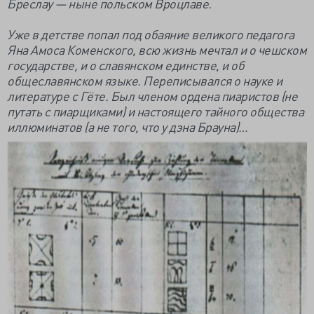
Бреслау — ныне польском Вроцлаве.
Уже в детстве попал под обаяние великого педагога
Яна Амоса Коменского, всю жизнь мечтал и о чешском
государстве, и о славянском единстве, и об
общеславянском языке. Переписывался о науке и
литературе с Гёте. Был членом ордена пиаристов (не
путать с пиарщиками) и настоящего тайного общества
иллюминатов (а не того, что у дэна Брауна)…