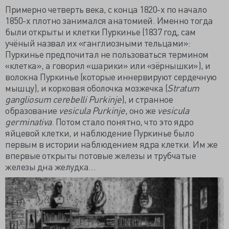
Примерно четверть века, с конца 1820-х по начало
1850-х плотно занимался анатомией. Именно тогда
были открыты и клетки Пуркинье (1837 год, сам
учёный назвал их «ганглиозными тельцами»:
Пуркинье предпочитал не пользоваться термином
«клетка», а говорил «шарики» или «зёрнышки»), и
волокна Пуркинье (которые иннервируют сердечную
мышцу), и корковая оболочка мозжечка (
Stratum
gangliosum cerebelli Purkinje
), и странное
образование
vesicula Purkinje
, оно же
vesicula
germinativa
. Потом стало понятно, что это ядро
яйцевой клетки, и наблюдение Пуркинье было
первым в истории наблюдением ядра клетки. Им же
впервые открыты потовые железы и трубчатые
железы дна желудка…