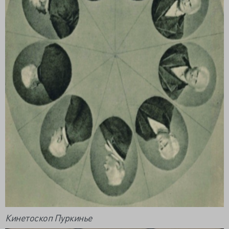
Кинетоскоп Пуркинье