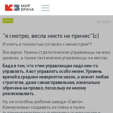
Блоги
10/17/2019
"я смотрю, весла никто не принес"(с)
И опять я полностью согласен с министром!!!
Все верно. Нужны стратегические управленцы на всех
уровнях, а также тактические управленцы на местах.
Беда в том, что этим управленцам надо кем-то
управлять. А вот управлять особо некем. Уровень
врачей в среднем невероятно низок, а значит любая
стратегия, даже самая правильная, изначально
обречена на провал, поскольку ее некому
реализовывать
...
Ну, не способны рабочие завода «Светоч
Коммунизма» создавать из говна и палок
высокохудожественные ювелирные украшения в