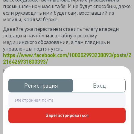
промышленном масштабе. И не будут способны, даже
если руководить ими будет сам, восставший из
могилы, Карл Фаберже.
Давайте уже перестанем ставить телегу впереди
лошади и начнём масштабную реформу
медицинского образования, а там глядишь и
управленцы подтянутся...
https://www.facebook.com/100002993238093/posts/2
216426931800393/
Министр здравоохранения РФ Вероника Скворцова
вслед за вице-премьером РФ Татьяной Голиковой
высказалась о месте и роли медицинских
Регистрация
Регистрация
Вход
Вход
управленцев. Отрасли, по словам министра, нужны
«стратегические люди», и пусть их будет лишь 1% от
общего количества врачей в стране, но «этот 1%
должен быть очень качественным».
Зарегистрироваться
«Нам в отрасли нужны стратегические люди, которые
могут стратегически планировать инфраструктуру
здравоохранения, которая гибко меняется с учетом