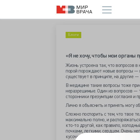
Блоги
«Я не хочу, чтобы мои органы 
Жизнь устроена так, что вопросов в
порой порождают новые вопросы — и
существует в принципе, на другие —
В медицине такие вопросы тоже прис
неразрешимые. Один из вопросов — 
сторонники презумпции согласия и п
Лично я объяснить и принять могу об
Сложно поспорить с тем, что твое те
максимально полно, и распоряжаться
кто-то другой, как правило, холодны
почками, легкими, сердцем. Очень не
кусочки. А еще менее приятно, что с