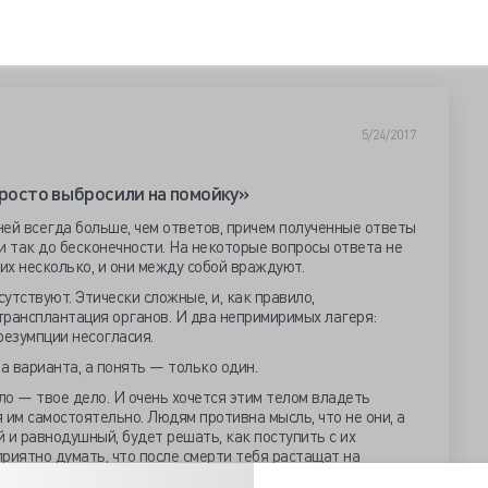
5/24/2017
просто выбросили на помойку»
 ней всегда больше, чем ответов, причем полученные ответы
 так до бесконечности. На некоторые вопросы ответа не
 их несколько, и они между собой враждуют.
утствуют. Этически сложные, и, как правило,
трансплантация органов. И два непримиримых лагеря:
резумпции несогласия.
а варианта, а понять — только один.
ло — твое дело. И очень хочется этим телом владеть
 им самостоятельно. Людям противна мысль, что не они, а
й и равнодушный, будет решать, как поступить с их
приятно думать, что после смерти тебя растащат на
 этой целью твоей смерти могут даже поспособствовать.