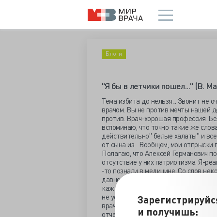
Блоги
"Я бы в летчики пошел..." (В. М
Тема избита до нельзя... Звонит не о
врачом. Вы не против мечты нашей д
против. Врач-хорошая профессия. Бел
вспоминаю, что точно такие же слова
действительно" белые халаты" и все 
от сына из....Вообщем, мои отпрыски
Полагаю, что Алексей Германович по
отсутствие у них патриотизма. Я-ре
-то познали в медицине. Со слов нек
давно уже загнила, в отличие от на
кажется, что кого-то спас от "коряв
не уехали туда, где все так плохо. А
Зарегистрируйс
врачами...Почему? Может быть, потом
и получишь:
отчего, не пожелали стать теми, кто