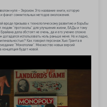
волом нуля – Зероизм. Это название книги, которую
 и фанат сомнительных методов омоложения.
дей вроде призыва к технологическому развитию и борьбы
т людям “протоколы” для улучшения жизни, БАДы и тому
 Брайана дела обстоят не очень, да и его учение сложно
он догадался использовать ноль раньше меня. Но и ладно,
ригинальностью? Как говорил персонаж Хью Гранта в
реиздание “Монополии”. Множество новых версий
а концепция будет новой.