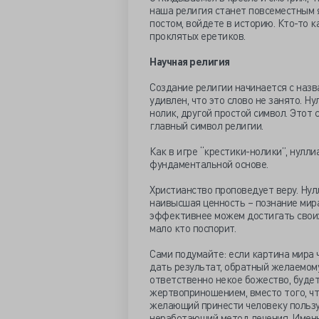
наша религия станет повсеместным 
постом, войдете в историю. Кто-то к
проклятых еретиков.
Научная религия
Создание религии начинается с назв
удивлен, что это слово не занято. Н
нолик, другой простой символ. Этот 
главный символ религии.
Как в игре “крестики-нолики”, нулл
фундаментальной основе.
Христианство проповедует веру. Нул
наивысшая ценность – познание мир
эффективнее можем достигать своих 
мало кто поспорит.
Сами подумайте: если картина мира 
дать результат, обратный желаемому
ответственно некое божество, будет
жертвоприношением, вместо того, что
желающий принести человеку пользу,
неработающий метод лечения. Именн