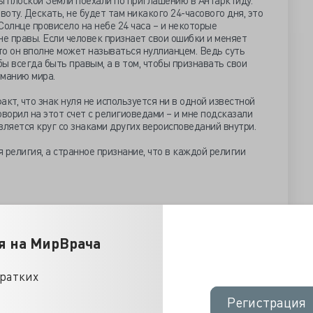
 плоской Земли поехали по приглашению в Антарктиду.
оту. Дескать, не будет там никакого 24-часового дня, это
Солнце провисело на небе 24 часа – и некоторые
не правы. Если человек признает свои ошибки и меняет
 то он вполне может называться нуллианцем. Ведь суть
бы всегда быть правым, а в том, чтобы признавать свои
иманию мира.
кт, что знак нуля не используется ни в одной известной
оворил на этот счет с религиоведами – и мне подсказали
вляется круг со знаками других вероисповеданий внутри.
 религия, а странное признание, что в каждой религии
я на МирВрача
кратких
Регистрация
Регистрация