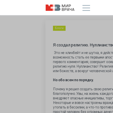
Блоги
Я создал религию. Нуллианств
Это не кликбейт и не шутка, я дейст
возможность стать ее первыми апост
первого комментария, совершит осм
религию нуля. Нуллианство! Религия
или божеств, а вокруг человеческой
Но обо всем по порядку.
Почему я решил создать свою религию
благополучно. Увы, на жизнь каждог
внедряют опасные инициативы, торгу
Некоторые и вовсе настроены вражд
утопать в бессилии, а что-то против
простой человек без огромных денег