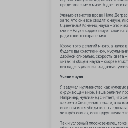
представление о мире. А дает его на
Ученых-атеистов вроде Нила Деграс
за то, что они все сводят к науке, я
Сциентизм! Конечно, наука – это ник
счет: «Наука корректирует свои вз
ради своего сохранения».
Кроме того, религий много, а наука в
будете вы христианином, мусульмани
двойной спиралью, скорость света – 
китах. В общем, наука – скорее эпи
выглядеть религия, созданная учены
Учение нуля
Я задумал нуллианство как нулевую 
окружающем мире. Наша религия проп
Например, нуллианец считает, что Зе
каком-то Священном тексте, а потом
если появятся убедительные доказат
четырёх слонах, если вдруг наука эт
Так и условный плоскоземелец тоже 