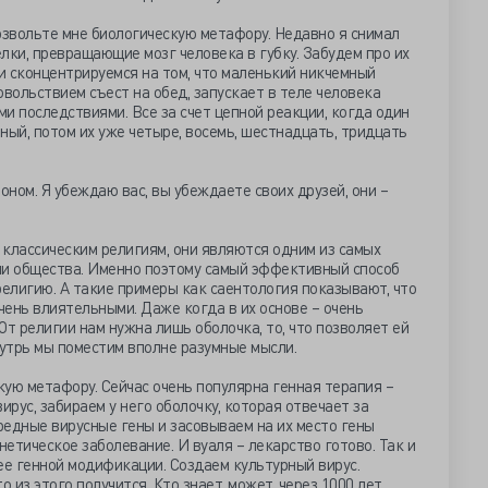
озвольте мне биологическую метафору. Недавно я снимал
лки, превращающие мозг человека в губку. Забудем про их
и сконцентрируемся на том, что маленький никчемный
овольствием съест на обед, запускает в теле человека
и последствиями. Все за счет цепной реакции, когда один
ный, потом их уже четыре, восемь, шестнадцать, тридцать
ном. Я убеждаю вас, вы убеждаете своих друзей, они –
к классическим религиям, они являются одним из самых
и общества. Именно поэтому самый эффективный способ
религию. А такие примеры как саентология показывают, что
ень влиятельными. Даже когда в их основе – очень
От религии нам нужна лишь оболочка, то, что позволяет ей
утрь мы поместим вполне разумные мысли.
ую метафору. Сейчас очень популярна генная терапия –
ирус, забираем у него оболочку, которая отвечает за
редные вирусные гены и засовываем на их место гены
етическое заболевание. И вуаля – лекарство готово. Так и
ее генной модификации. Создаем культурный вирус.
о из этого получится. Кто знает, может, через 1000 лет