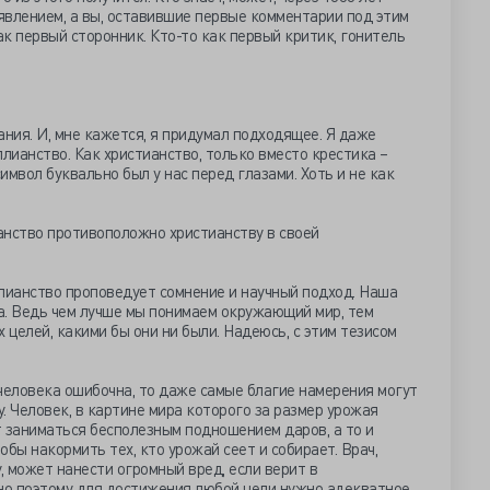
явлением, а вы, оставившие первые комментарии под этим
ак первый сторонник. Кто-то как первый критик, гонитель
ания. И, мне кажется, я придумал подходящее. Я даже
уллианство. Как христианство, только вместо крестика –
символ буквально был у нас перед глазами. Хоть и не как
ианство противоположно христианству в своей
лианство проповедует сомнение и научный подход. Наша
а. Ведь чем лучше мы понимаем окружающий мир, тем
целей, какими бы они ни были. Надеюсь, с этим тезисом
человека ошибочна, то даже самые благие намерения могут
. Человек, в картине мира которого за размер урожая
 заниматься бесполезным подношением даров, а то и
бы накормить тех, кто урожай сеет и собирает. Врач,
 может нанести огромный вред, если верит в
о поэтому для достижения любой цели нужно адекватное