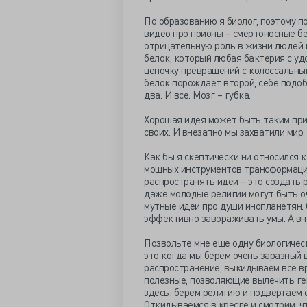
По образованию я биолог, поэтому п
видео про прионы – смертоносные бе
отрицательную роль в жизни людей 
белок, который любая бактерия с уд
цепочку превращений с колоссальным
белок порождает второй, себе подоб
два. И все. Мозг – губка.
Хорошая идея может быть таким прио
своих. И внезапно мы захватили мир.
Как бы я скептически ни относился 
мощных инструментов трансформаци
распространять идеи – это создать 
даже молодые религии могут быть оч
мутные идеи про души инопланетян. 
эффективно завораживать умы. А вн
Позвольте мне еще одну биологическ
это когда мы берем очень заразный в
распространение, выкидываем все в
полезные, позволяющие вылечить ген
здесь: берем религию и подвергаем 
Откидываемся в кресле и смотрим, чт