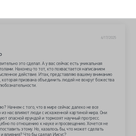
6/17/2025
о
вительно это сделал. А у вас сейчас есть уникальная
олами. Наконец-то тот, кто похвастается написанием
ысленное действие. Итак, представляю вашему вниманию
, которая призвана объединить людей не вокруг божества
 любознательности.
? Начнем с того, что в мире сейчас далеко не все
о из нас влияют люди с искаженной картиной мира. Они
ют опасной ерундой и тормозят научный прогресс.
ебно по отношению к науке и просвещению. Хочется не
опоставить этому. Но, казалось бы, что может сделать
 и влияния? Что бы сделал Иисус?