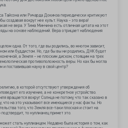
ука.
са Тайсона или Ричарда Докинза периодически критикуют
кобы создавая вокруг нее культ. Наука – это вера!
акая не вера. У Тима Минчина есть отличная цитата на этот
гляды на основе наблюдений. Вера отрицает наблюдения
 целом одна. От того, где вы родились, во многом зависит,
ном или буддистом. Но, где бы вы ни родились, ДНК будет
конечной, а Земля – не плоским диском, стоящим на трех
стемологическая противоположность веры. Но как бы могла
м и поставившая науку в свой центр?
религию, в которой отсутствуют утверждения об
оведует его изучение, а не конкретное устройство.
мля вращается вокруг Солнца не потому, что так сказано в
у, что на это указывают все имеющиеся у нас факты. Но
ельства того, что Земля все-таки плоская и стоит на
о подтвердит, то нуллианец примет это.
может стать нуллианцем. Недавно была история о том, как