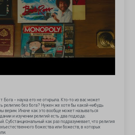
т Бога – наука его не открыла. Кто-то из вас может
ть религию без бога? Нужен же хотя бы какой-нибудь
мы верим. Иначе как это вообще может называться
здании и изучении религий есть два подхода:
й. Субстанциональный как раз подразумевает, что религия
рхъестественного божества или божеств, в которых
ли.