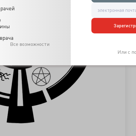
врачей
е
Зарегистр
цины
врача
Все возможности
Или с 