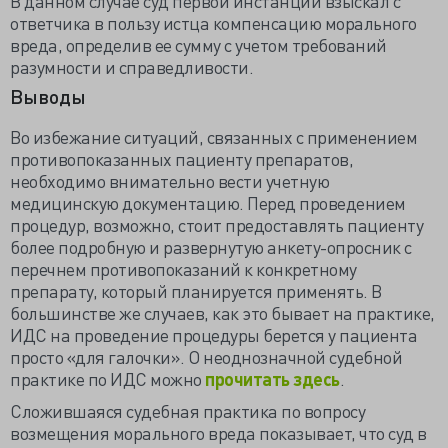
В данном случае суд первой инстанции
взыскал
с
ответчика в пользу истца компенсацию морального
вреда, определив ее сумму с учетом требований
разумности и справедливости.
Выводы
Во избежание ситуаций, связанных с применением
противопоказанных пациенту препаратов,
необходимо внимательно вести учетную
медицинскую документацию. Перед проведением
процедур, возможно, стоит предоставлять пациенту
более подробную и развернутую анкету-опросник с
перечнем противопоказаний к конкретному
препарату, который планируется применять. В
большинстве же случаев, как это бывает на практике,
ИДС на проведение процедуры берется у пациента
просто «для галочки». О неоднозначной судебной
практике по ИДС можно
прочитать здесь
.
Сложившаяся судебная практика по вопросу
возмещения морального вреда показывает, что суд в