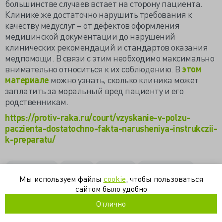
большинстве случаев встает на сторону пациента.
Клинике же достаточно нарушить требования к
качеству медуслуг – от дефектов оформления
медицинской документации до нарушений
клинических рекомендаций и стандартов оказания
медпомощи. В связи с этим необходимо максимально
внимательно относиться к их соблюдению. В
этом
материале
можно узнать, сколько клиника может
заплатить за моральный вред пациенту и его
родственникам.
https://protiv-raka.ru/court/vzyskanie-v-polzu-
paczienta-dostatochno-fakta-narusheniya-instrukczii-
k-preparatu/
косметология
красота
онкология
платные услуги
Мы используем файлы
cookie
, чтобы пользоваться
работа
рак
суд
уголовное дело
частная практика
сайтом было удобно
штраф
Отлично