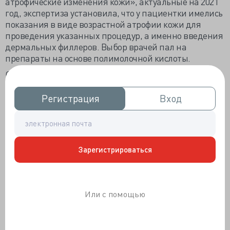
атрофические изменения кожи»,
актуальные
на 2021
год, экспертиза установила, что у пациентки имелись
показания в виде возрастной атрофии кожи для
проведения указанных процедур, а именно введения
дермальных филлеров. Выбор врачей пал на
препараты на основе полимолочной кислоты.
Однако клиника не соблюла требования к схеме
проведения процедур: кратности, количеству и
срокам между инъекциями. Кроме того, в одну
Регистрация
Регистрация
Вход
Вход
анатомическую зону вводились два препарата от
разных изготовителей, не входящие в одну линейку
препаратов. Допустимость и безопасность подобных
действий на сегодняшний день не доказана
Зарегистрироваться
научными исследованиями. Таким образом, клиника
предоставила пациентке некачественные
медицинские услуги.
Наличие противопоказаний: кто и как обязан
Или с помощью
устанавливать?
В представленной на исследование экспертам