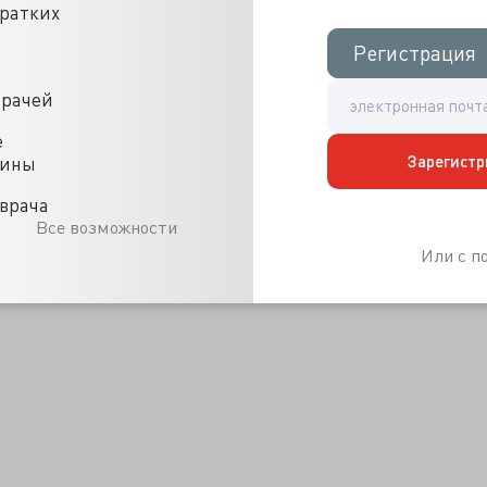
кратких
Регистрация
Регистрация
врачей
е
Зарегистр
цины
врача
Все возможности
Или с 