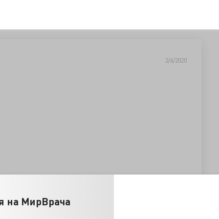
2/6/2020
59641.html
я на МирВрача