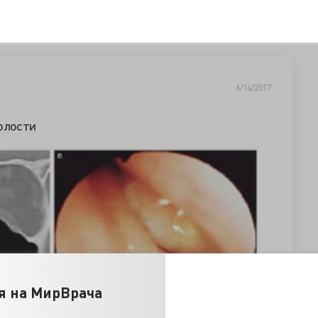
6/14/2017
олости
я на МирВрача