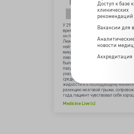
Доступ к базе 
клинических
рекомендаций
У 29 летнего солдата в течение двух
Вакансии для 
время от времени у него случались п
он попал в небольшую автомобильну
Аналитически
Люмбальная пункция выявила 4100 л
новости меди
нейтрофилов-исследование определи
микроорганизмов выявлено не было.
Аккредитация 
левой решетчатой пластинки и налич
были обнаружены билатерально соп
пазухах.Эндоскопическая риноскопи
указывающее на наличие мозговой г
среднюю перегородку. фистульный д
жидкости и к последующему менинги
резекцию мозговой грыжи, сопрово
года, пациент чувствовал себя хорош
Medicine Live (c)
/blogs/vydelenie_iz_levoy_nosovoy_polosti-09-06-2017