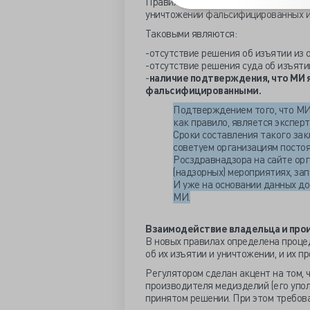
Правила устанавливают условия, пр
уничтожении фальсифицированных и
Таковыми являются:
-отсутствие решения об изъятии из 
-отсутствие решения суда об изъяти
-
наличие подтверждения, что МИ
фальсифицированными.
Подтверждением того, что МИ
как правило, является экспер
Сроки составления такого зак
советуем организациям посто
Росздравнадзора на сайте орг
(надзорных) мероприятиях, за
И уже на основании данных д
МИ.
Взаимодействие владельца и про
В новых правилах определена проце
об их изъятии и уничтожении, и их п
Регулятором сделан акцент на том,
производителя медизделий (его упо
принятом решении. При этом требов