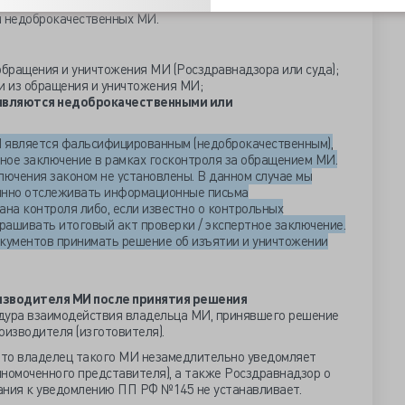
и которых владелец должен принять решение об изъятии и
 недоброкачественных МИ.
обращения и уничтожения МИ (Росздравнадзора или суда);
и из обращения и уничтожения МИ;
 являются недоброкачественными или
 является фальсифицированным (недоброкачественным),
тное заключение в рамках госконтроля за обращением МИ.
лючения законом не установлены. В данном случае мы
янно отслеживать информационные письма
ана контроля либо, если известно о контрольных
прашивать итоговый акт проверки / экспертное заключение.
окументов принимать решение об изъятии и уничтожении
изводителя МИ после принятия решения
дура взаимодействия владельца МИ, принявшего решение
роизводителя (изготовителя).
 что владелец такого МИ незамедлительно уведомляет
лномоченного представителя), а также Росздравнадзор о
ания к уведомлению ПП РФ №145 не устанавливает.