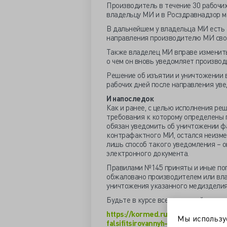
Производитель в течение 30 рабочих
владельцу МИ и в Росздравнадзор м
В дальнейшем у владельца МИ есть 
направления производителю МИ сво
Также владелец МИ вправе изменить
о чем он вновь уведомляет производ
Решение об изъятии и уничтожении в
рабочих дней после направления ув
И напоследок
Как и ранее, с целью исполнения ре
требования к которому определены п
обязан уведомить об уничтожении ф
контрафактного МИ, остался неизмен
лишь способ такого уведомления – о
электронного документа.
Правилами №145 приняты и иные по
обжаловано производителем или вла
уничтожения указанного медизделия
Будьте в курсе всех новостей.
https://kormed.ru/novosti/vse-v-ut
Мы использ
falsifitsirovannyh-i-nedobrokaches