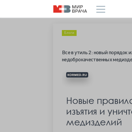
Блоги
Все в утиль 2: новый порядок
недоброкачественных медизд