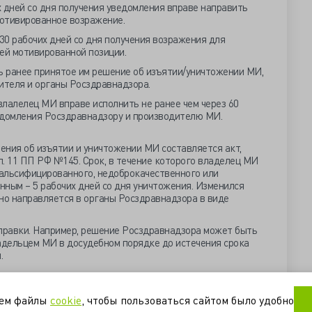
 дней со дня получения уведомления вправе направить
отивированное возражение.
30 рабочих дней со дня получения возражения для
ей мотивированной позиции.
 ранее принятое им решение об изъятии/уничтожении МИ,
ителя и органы Росздравнадзора.
лалелец МИ вправе исполнить не ранее чем через 60
едомления Росздравнадзору и производителю МИ.
шения об изъятии и уничтожении МИ составляется акт,
. 11 ПП РФ №145. Срок, в течение которого владелец МИ
альсифицированного, недоброкачественного или
ным – 5 рабочих дней со дня уничтожения. Изменился
но направляется в органы Росздравнадзора в виде
правки. Например, решение Росздравнадзора может быть
дельцем МИ в досудебном порядке до истечения срока
.
il-2-novyy-poryadok-izyatiya-i-unichtozheniya-
уем файлы
cookie
, чтобы пользоваться сайтом было удобно
tvennyh-medizdeliy/