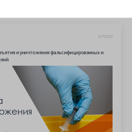
2/17/2022
 изъятия и уничтожения фальсифицированных и
елий