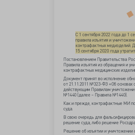
С 1 сентября 2022 года до 1 с
правила изъятия и уничтожен
контрафактных медизделий. 
15 сентября 2020 года утратит
Постановлением Правительства Рос
Правила изъятия из обращения и ун
контрафактных медицинских изделий
Документ принят во исполнение обно
от 21.11.2011 №323-ФЗ «Об основах 
действующим Правилам уничтожения,
№1440 (далее – Правила №1440).
Как и прежде, контрафактные МИ п
суда.
В свою очередь для фальсифициров
решение суда, либо решение Росздра
Решение об изъятии и уничтожении