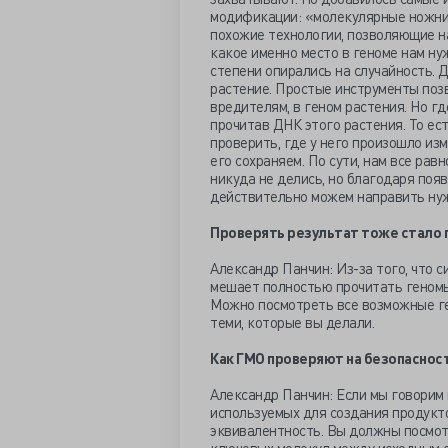
модификации: «молекулярные ножни
похожие технологии, позволяющие на
какое именно место в геноме нам ну
степени опирались на случайность. 
растение. Простые инструменты позв
вредителям, в геном растения. Но гд
прочитав ДНК этого растения. То ес
проверить, где у него произошло изм
его сохраняем. По сути, нам все рав
никуда не делись, но благодаря поя
действительно можем направить нуж
Проверять результат тоже стало
Александр Панчин: Из-за того, что 
мешает полностью прочитать геномы
Можно посмотреть все возможные ге
теми, которые вы делали.
Как ГМО проверяют на безопаснос
Александр Панчин: Если мы говорим
используемых для создания продукто
эквивалентность. Вы должны посмот