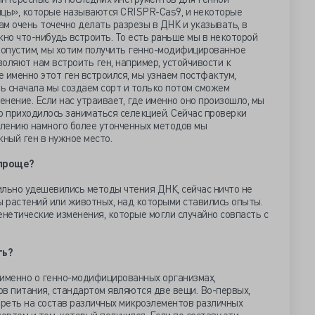
цы», которые называются CRISPR-Cas9, и некоторые
м очень точечно делать разрезы в ДНК и указывать, в
жно что-нибудь встроить. То есть раньше мы в некоторой
Допустим, мы хотим получить генно-модифицированное
оляют нам встроить ген, например, устойчивости к
е именно этот ген встроился, мы узнаем постфактум,
ть сначала мы создаем сорт и только потом сможем
енение. Если нас утраивает, где именно оно произошло, мы
но приходилось заниматься селекцией. Сейчас проверки
влению намного более утонченных методов мы
ный ген в нужное место.
 проще?
сильно удешевились методы чтения ДНК, сейчас ничто не
 растений или животных, над которыми ставились опыты.
нетические изменения, которые могли случайно совпасть с
ть?
 именно о генно-модифицированных организмах,
в питания, стандартом являются две вещи. Во-первых,
реть на состав различных микроэлементов различных