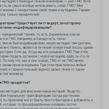
ю мутацию с помощью генной инженерии — уже ГМО. Хотя
к есть ли смысл вообще использовать слово ГМО? Мне
организмы с конкретными свойствами и мутациями. Термин
сла, только юридический.
оратории? Существует ли стандарт, по которому
ься генно-модифицированными?
 юридический термин, то есть формальные списки
ются ГМО. Например, в Канаде есть генно-
, чем он был модифицирован, какую мутацию там сделали,
можно понять, является ли некий конкретный лосось одним
ратории. Если да, тогда мы его называем ГМО. При этом,
тории создать организм с новой мутацией, едва ли кто-то
. Потому что, как я уже сказал, ГМО от не ГМО ничем
ко своим происхождением. При этом практически любые
ючая, и горизонтальный перенос целых генов от одних
астия человека.
ия ГМО-продуктов?
нал методик для внесения новых мутаций. Люди по-
робактериальную трансформацию (когда растениям
, по-прежнему могут брать просто бактерии и добавлять к
, которые те при определенных условиях охотно
интересные из последних инструментов для генной