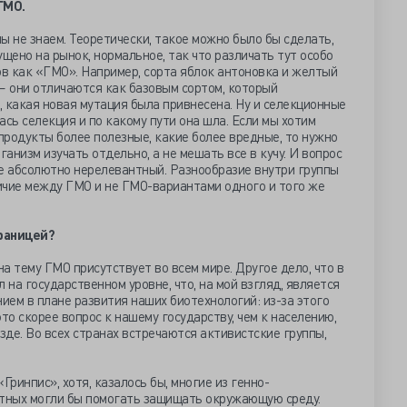
ГМО.
ы не знаем. Теоретически, такое можно было бы сделать,
пущено на рынок, нормальное, так что различать тут особо
ов как «ГМО». Например, сорта яблок антоновка и желтый
— они отличаются как базовым сортом, который
, какая новая мутация была привнесена. Ну и селекционные
лась селекция и по какому пути она шла. Если мы хотим
 продукты более полезные, какие более вредные, то нужно
анизм изучать отдельно, а не мешать все в кучу. И вопрос
еле абсолютно нерелевантный. Разнообразие внутри группы
ичие между ГМО и не ГМО-вариантами одного и того же
границей?
а тему ГМО присутствует во всем мире. Другое дело, что в
на государственном уровне, что, на мой взгляд, является
ем в плане развития наших биотехнологий: из-за этого
то скорее вопрос к нашему государству, чем к населению,
зде. Во всех странах встречаются активистские группы,
Гринпис», хотя, казалось бы, многие из генно-
тных могли бы помогать защищать окружающую среду.