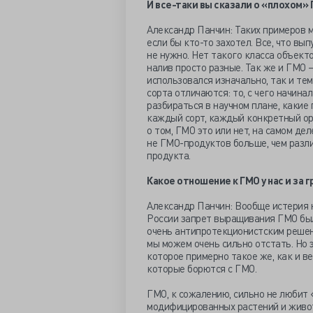
И все-таки вы сказали о «плохом» 
Александр Панчин: Таких примеров м
если бы кто-то захотел. Все, что вы
не нужно. Нет такого класса объект
налив просто разные. Так же и ГМО 
использовался изначально, так и тем
сорта отличаются: то, с чего начина
разбираться в научном плане, какие
каждый сорт, каждый конкретный орг
о том, ГМО это или нет, на самом д
не ГМО-продуктов больше, чем разл
продукта.
Какое отношение к ГМО у нас и за 
Александр Панчин: Вообще истерия н
России запрет выращивания ГМО был 
очень антипротекционистским решени
мы можем очень сильно отстать. Но э
которое примерно такое же, как и ве
которые борются с ГМО.
ГМО, к сожалению, сильно не любит «
модифицированных растений и живо