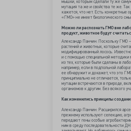
мышки, которым сделали ту же саму
мутация та же и свойства те же. Та
кажется, что нет. Есть конкретные 
«ГМО» не имеет биологического смы
Можно ли распознать ГМО вне лаб
продукт, животное будут считат
Александр Панчин: Поскольку ГМО —
растений и животных, которые счита
модифицированный лосось. Известно
и с помощью специальной методики 
из тех, которые были сделаны в лабо
например, если в подпольной лабора
ее обнаружит и докажет, что это ГМО
принципиально не отличается, толь
мутации встречаются в природе, вкл
организмов к другим. Без всякого уч
Как изменились принципы создан
Александр Панчин: Расширился арсе
прежнему используют селекцию, аг
передают гены особые агробактерии)
ним в среду последовательности ДНК
захватывают. Но добавилось самые 