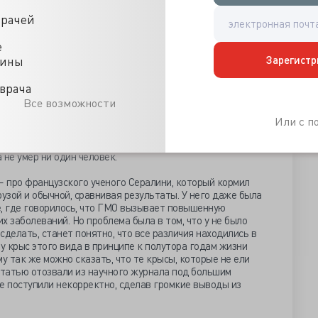
легко представить создание плохого ГМО. Например,
врачей
какой-то токсичный белок, и сделать токсичное растение.
е создаются на практике, их делают не для того, чтобы
е
ользы обществу. Из ГМО, которые используются в качестве
Зарегистр
цины
едными или потенциально вредными, мы не знаем.
врача
и или плохая наука. Есть, например, смешная история,
Все возможности
ей написал про то, как человек съел рыбу с геном
полной выдумкой, но очень многие СМИ ее
Или с 
аю ссылки на эту новость, с вопросом о подтверждении/
бный разбор этой истории, который делал Алексей
 не умер ни один человек.
 про французского ученого Сералини, который кормил
зой и обычной, сравнивая результаты. У него даже была
е, где говорилось, что ГМО вызывает повышенную
х заболеваний. Но проблема была в том, что у не было
 сделать, станет понятно, что все различия находились в
 у крыс этого вида в принципе к полутора годам жизни
у так же можно сказать, что те крысы, которые не ели
статью отозвали из научного журнала под большим
е поступили некорректно, сделав громкие выводы из