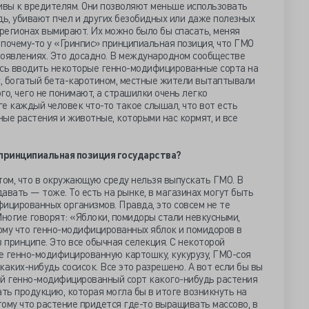
чивы к вредителям. Они позволяют меньше использовать
дь, убивают пчел и других безобидных или даже полезных
 регионах вымирают. Их можно было бы спасать, меняя
т почему-то у «Гринпис» принципиальная позиция, что ГМО
проявлениях. Это досадно. В международном сообществе
ись вводить некоторые генно-модифицированные сорта на
с, богатый бета-каротином, местные жители вытаптывали
го, чего не понимают, а страшилки очень легко
е каждый человек что-то такое слышал, что вот есть
ые растения и животные, которыми нас кормят, и все
м принципиальная позиция государства?
том, что в окружающую среду нельзя выпускать ГМО. В
авать — тоже. То есть на рынке, в магазинах могут быть
ицированных организмов. Правда, это совсем не те
ногие говорят: «Яблоки, помидоры стали невкусными,
тому что генно-модифицированных яблок и помидоров в
 принципе. Это все обычная селекция. С некоторой
е генно-модифицированную картошку, кукурузу, ГМО-соя
аких-нибудь сосисок. Все это разрешено. А вот если бы вы
ый генно-модифицированный сорт какого-нибудь растения
ать продукцию, которая могла бы в итоге возникнуть на
тому что растение придется где-то выращивать массово, в