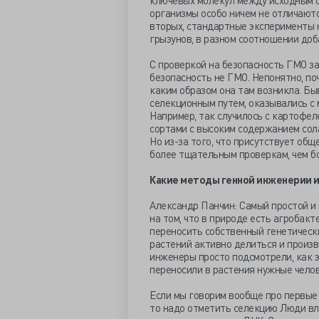
ключевых молекул между исходным со
организмы особо ничем не отличаютс
вторых, стандартные эксперименты н
грызунов, в разном соотношении доба
С проверкой на безопасность ГМО за
безопасность не ГМО. Непонятно, поч
каким образом она там возникла. Бы
селекционным путем, оказывались с
Например, так случилось с картофел
сортами с высоким содержанием солан
Но из-за того, что присутствует об
более тщательным проверкам, чем б
Какие методы генной инженерии 
Александр Панчин: Самый простой и
на том, что в природе есть агробакт
переносить собственный генетически
растений активно делиться и произ
инженеры просто подсмотрели, как э
переносили в растения нужные челов
Если мы говорим вообще про первые
то надо отметить селекцию Люди вл