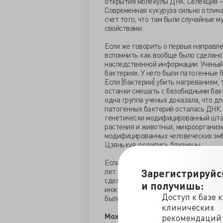
открытия молекулы ДНК. Селекция —
Современная кукуруза сильно отлича
счет того, что там были случайные 
свойствами.
Если же говорить о первых направле
вспомнить как вообще было сделано
наследственной информации. Ученый
бактериях. У него были патогенные 
Если [бактерии] убить нагреванием, 
останки смешать с безобидными бак
одна группа ученых доказала, что дл
патогенных бактерий осталась ДНК. 
генетически модифицированный шта
растения и животных, микроорганизм
модифицированных человеческих эмбр
Цзянькуя, родились близнецы.
Если мы говорим про генную инженер
Зарегистрируйс
лет. Точно больше двадцати. Начало
сделали томатную пасту определенно
и получишь:
инженерами, только создавалась, ей
Доступ к базе 
было и частью маркетинга. А потом,
клинических
Можно ли в целом говорить о хоро
рекомендаций