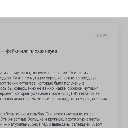
11/1/2019
— фейки или плохая наука
змы — мутанты, включая нас с вами. То есть мы
едков. Какие-то мутации хорошие, какие-то вредные,
ают таких мутантов, которые были получены в
лось бы, совершенно не важно, каким образом мутация
фермент, который удваивает молекулу ДНК, пытаясь ее
л генный инженер. Важны лишь последствия мутаций — как
ов бельгийская голубая. Они имеют мутацию, из-за
 Эти животные большие и крупные, и хотя журналисты
и — натуральны, без ГМО, и выведены селекцией. А вот