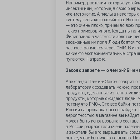
Например, растения, которые устой
инсектициды, которые, в свою очере
членистоногих. А пчелы в некоторых
систему сельского хозяйства. Но во
— это очень плохо, причем во всех 
таких примеров много. Когда пытал
Филиппинах, в частности золотой ри
засаженные им поля. Люди боятся то
распространяются через СМИ. В итог
какие-то экспериментальные, страшн
пугаются. Напрасно.
Закон о запрете — о чем он? В че
Александр Панчин: Закон говорит о 
лабораториях создавать можно, прод
продукты, сделанные из генно-модиф
продукты, которые ожидают люди. М
потому что ГМО». Это все байки, по
России на прилавках вы не найдете в
вероятностью в магазине вы найдет
может быть использована в составе к
в России разработали очень полезн
и захотели бы его выращивать, созд
рынке, у вас бы ничего не вышло. По