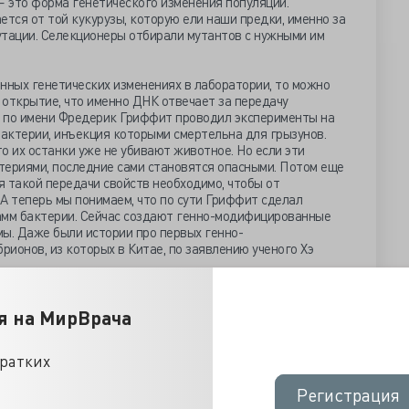
 это форма генетического изменения популяции.
ется от той кукурузы, которую ели наши предки, именно за
мутации. Селекционеры отбирали мутантов с нужными им
нных генетических изменениях в лаборатории, то можно
 открытие, что именно ДНК отвечает за передачу
 по имени Фредерик Гриффит проводил эксперименты на
бактерии, инъекция которыми смертельна для грызунов.
то их останки уже не убивают животное. Но если эти
териями, последние сами становятся опасными. Потом еще
я такой передачи свойств необходимо, чтобы от
А теперь мы понимаем, что по сути Гриффит сделал
мм бактерии. Сейчас создают генно-модифицированные
ы. Даже были истории про первых генно-
ионов, из которых в Китае, по заявлению ученого Хэ
ию в сельском хозяйстве, то ей тоже достаточно много
я на МирВрача
сь все с генно-модифицированных помидоров, из которых
го типа. Когда эта продукция, сделанная генными
 хвалились, она считалась инновационным продуктом. Это
кратких
 увы, ГМО впали в общественную немилость.
Регистрация
Регистрация
ших и плохих ГМО-продуктах, полезных и не полезных?