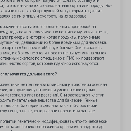
ртом и тем, который получился. Если по составу эти
я, то это называется эквивалентные сорта или породы. Во-
а животных. Такой продукцией могут кормить цыплят,
вляя ее им в пищу, и смотреть на их здоровье.
морачиваются намного больше, чем с проверкой на
ему, ведь важно, какая именно возникла мутация, а не то,
вали примеры в истории, когда продукты, полученные
 мутациями, делающими их более вредными для человека.
ем сортов «Ленапе» и «Магнум-бонум». Они оказались
ина, и об этом не знали, пока их не выпустили на рынок.
щественный скепсис по отношению к ГМО, их подвергают
ольшинство сортов, которые где-либо используются.
используются дольше всего?
 известный метод генной модификации растений основан
ерии, которые живут в почве и умеют в своих целях
й материал в клетки растений. Они заставляют клетки
водить питательные вещества для бактерий. Генные
то делают бактерии и сделали так, чтобы бактерии
еку гены, а не те, которые они переносили раньше.
 попытки генетически модифицировать что-то человеком,
ияли на эволюцию генов живых организмов задолго до