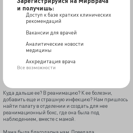
Зарегистрируйся на МирВрача
выжила, молила бога и нас.
и получишь:
Ее немедленно повезли в операционную. Давление
Доступ к базе кратких клинических
практически не определялось. В две струи полились
рекомендаций
растворы. Солевые, плазма и кровь. Параллельно
Вакансии для врачей
этому травматолог аккуратно штопал раны на шее.
Много работать ему не пришлось, раны
Аналитические новости
поверхностные, однако кровопотеря была
медицины
относительно значительной, такой, что пришлось
переливать кровь.
Аккредитация врача
Все возможности
Давление стабилизировалось. Слизистые
порозовели. Девушка очнулась из оцепенения.
Куда дальше ее? В реанимацию? К ее болезни,
добавить еще и страшную инфекцию? Нам пришлось
найти палату в отделении и создать для нее
реанимационный бокс, где она была под
наблюдением, вместе с мамой.
Мама была благодарна нам. Поведала.