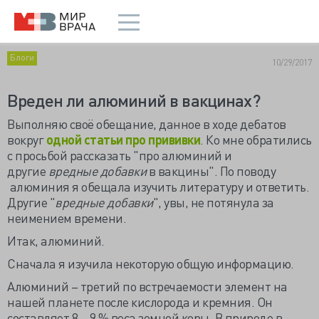
Блоги
10/29/2017
Вреден ли алюминий в вакцинах?
Выполняю своё обещание, данное в ходе дебатов
вокруг
одной статьи про прививки
. Ко мне обратились
с просьбой рассказать "про алюминий и
другие
вредные добавки
в вакцины". По поводу
алюминия я обещала изучить литературу и ответить.
Другие "
вредные добавки
", увы, не потянула за
неимением времени.
Итак, алюминий.
Сначала я изучила некоторую общую информацию.
Алюминий – третий по встречаемости элемент на
нашей планете после кислорода и кремния. Он
составляет 8 – 9 % веса земной коры. В природе в