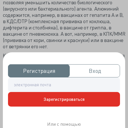
позволяя уменьшить количество биологического
(вирусного или бактериального) агента. Алюминий
содержится, например, в вакцинах от гепатита А и В,
в КДС/DTP (комплексная прививка от коклюша,
дифтерита и столбняка), в вакцине от гриппа, в
вакцине от пневмококка. А вот, например, в КПК/MMR
(прививка от кори, свинки и краснухи) или в вакцине
от ветрянки его нет.
Кто определяет безопасные концентрации алюминия
в продуктах, вакцинах, организме?
Регистрация
Регистрация
Вход
Вход
В США этим занимается Food and Drug Administration
(агентство, отвечающее за контроль и безопасность
пищевых продуктов и лекарственных средств,
сокращенно FDA). Точнее, её дочерняя организация –
Center for Biologics Evaluation and Research (Центр
Зарегистрироваться
биологических исследований и оценки качества).
Уверяю вас – организация серьезная и компетентная,
врать не заинтересована, от производителей вакцин
взяток не получает. Ещё этим занимается Агентство
Или с помощью
по регистрации токсичных веществ и заболеваний