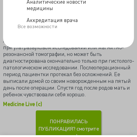
Аналитические новости
врастание плаценты
(placenta increta) прорастание
медицины
хорионических ворсин в миометрий;
Аккредитация врача
прорастание плаценты
(placenta percreta) полная
Все возможности
инвазия в миометрий, с вовлечением или без участия
окружающих структур.
Аномальная плацентация может быть заподозрена
при ультразвуковом исследовании или магнитно-
резонансной томографии, но может быть
диагностирована окончательно только при гистолого-
патологическом исследовании. Послеоперационный
период пациентки протекал без осложнений. Ее
выписали домой со своим новорожденным на пятый
день после операции. Спустя год
после родов мать и
ребенок чувствовали себя хорошо.
Medicine Live (c)
ПОНРАВИЛАСЬ
ПУБЛИКАЦИЯ? смотрите
другие!