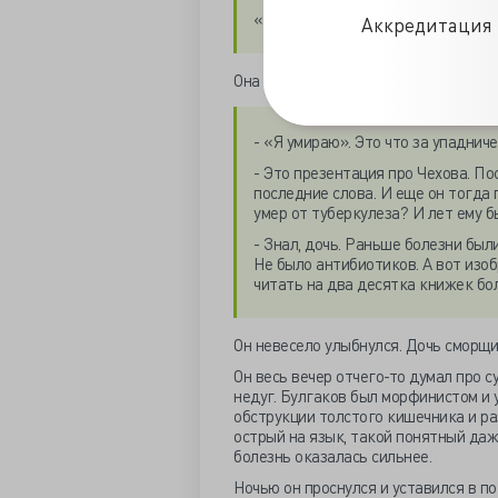
«Папа, что значит ich schterbe?»
Аккредитация 
Она готовилась к литературе. Ваяла
- «Я умираю». Это что за упаднич
- Это презентация про Чехова. По
последние слова. И еще он тогда 
умер от туберкулеза? И лет ему б
- Знал, дочь. Раньше болезни был
Не было антибиотиков. А вот изоб
читать на два десятка книжек бо
Он невесело улыбнулся. Дочь сморщи
Он весь вечер отчего-то думал про 
недуг. Булгаков был морфинистом и 
обструкции толстого кишечника и ра
острый на язык, такой понятный даже
болезнь оказалась сильнее.
Ночью он проснулся и уставился в по