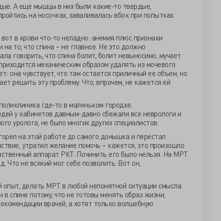
дые. А еще мышцы в них были какие-то твердые,
ройтись на носочках, заваливалась вбок при попытках
 вот в крови что-то неладно: анемия плюс признаки
на то, что спина – не главное. Не это должно
ла говорить, что спина болит, болит невыносимо, мучает
у приходится механическим образом удалять из мочевого
т: она чувствует, что там остается приличный ее объем, но
ет решить эту проблему. Что, впрочем, не кажется ей
 поликлиника где-то в маленьком городке.
едей у кабинетов давным-давно сбежали все неврологи и
ого уролога, не было многих других специалистов.
горел на этой работе до самого донышка и перестал
ствие, утратил желание помочь – кажется, это произошло
нственный аппарат РКТ. Починить его было нельзя. На МРТ
д. Что не всякий мог себе позволить. Вот он,
й опыт, делать МРТ в любой непонятной ситуации смысла
 в спине потому, что не готовы менять образ жизни,
рекомендации врачей, а хотят только волшебную