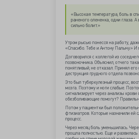
«Высокая температура, боль в спи
раненого олененка, одни глаза. А 
сильно болит.»
Утром рысью понесся на работу, даж
«Спасибо. Тебе и Антону Палычу.» И
Договорился с коллегой из соседнег
позвоночника. Объяснил, отчего така
понятливый, не отказал. Принял его
деструкция грудного отдела позвоно
Это был туберкулезный процесс, вос
мозга. Поэтому и ноги слабые. Поэт
сигнализирует через анализы крови 
обезболивающие помогут? Правильно
Потом у пациентки был положительны
фтизиатров. Которые назначили ей 
процесс.
Через месяц боль уменьшилась. Чере
прошла полностью. Еще и развилась
горбик на спине молодой женщины.