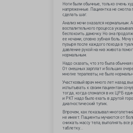
Ноги были обычные, только очень ху
напряженные. Пациентка не смогла п
сделать шаг.
Анализ мочи оказался нормальным. А
воспалительного процесса указывали 
беспокоить дамочку. Но она продолжа
ее ночами, словно зубная боль. Моч
пузыря после каждого похода в туале
давление рукой на низ живота помога
нормальным.
Надо сказать, что это была обычная
От смешных зарплат и больших очер
многие терапевты, не было нормальн
Участковый врач много лет назад вы
испытывать к своим пациентам сочув
тогда, когда сломался в их ЦРБ еди
и РКТ надо было ехать в другой горо
диагностический тупик.
Впрочем, как показывал многолетни
не имеет. Пациенты мучаются от боли
снижать массу тела, выполнять все 
таблетку…