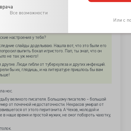
 - выкрикнула старшая дочь из своей комнаты.
врача
Все возможности
Или с 
 какую-то презентацию. Он подошел к девочке.
еские настроения у тебя?
следние слайды доделываю. Нашла вот, что это были его
попросил выпить бокал игристого. Пап, ты знал, что он
ыло не так уж много!
и другие. Люди гибли от туберкулеза и других инфекций.
рели бы их, глядишь, и на литературе пришлось бы вам
льше!
ла нос.
судьбу великого писателя. Большому писателю – большой
умер от почечной недостаточности. Некрасов умирал от
звившегося от этого перитонита. А Чехов, молодой и
 в наше время и простой мужик, не смог побороть чахотку,
толок.