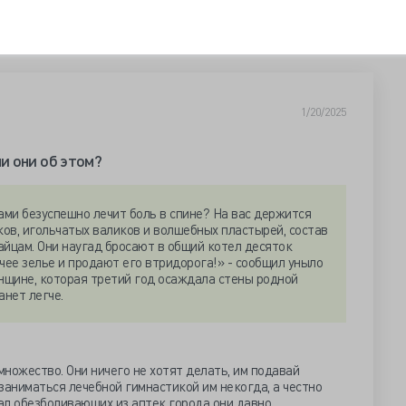
1/20/2025
и они об этом?
ами безуспешно лечит боль в спине? На вас держится
ов, игольчатых валиков и волшебных пластырей, состав
айцам. Они наугад бросают в общий котел десяток
чее зелье и продают его втридорога!» - сообщил уныло
нщине, которая третий год осаждала стены родной
анет легче.
ножество. Они ничего не хотят делать, им подавай
заниматься лечебной гимнастикой им некогда, а честно
нал обезболивающих из аптек города они давно