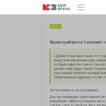
Блоги
Врачи ошибаются. Сожалеют л
«Думаете, вы одна такая, кто год
индустрия массажных чудо-коврик
которых известен только тем кит
разных трав, варят какое-то воню
участковый терапевт молодой же
поликлиники в надежде, что ей ст
Легче почему-то не становилось.
Доктор перевидал таких пациентов м
волшебную таблетку. Снижать вес и 
говоря – просто неохота. Весь арсе