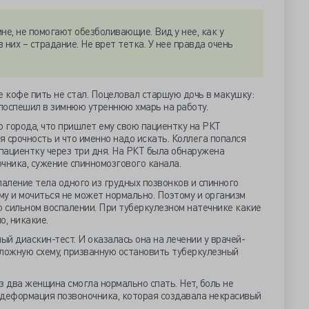
не, не помогают обезболивающие. Вид у нее, как у
в них – страдание. Не врет тетка. У нее правда очень
е кофе пить не стал. Поцеловал старшую дочь в макушку:
 поспешил в зимнюю утреннюю хмарь на работу.
о города, что пришлет ему свою пациентку на РКТ
я срочность и что именно надо искать. Коллега попался
 пациентку через три дня. На РКТ была обнаружена
чника, сужение спинномозгового канала.
паление тела одного из грудных позвонков и спинного
ому и мочиться не может нормально. Поэтому и организм
о сильном воспалении. При туберкулезном натечнике какие
, никакие.
й диаскин-тест. И оказалась она на лечении у врачей-
сложную схему, призванную остановить туберкулезный
з два женщина смогла нормально спать. Нет, боль не
 деформация позвоночника, которая создавала некрасивый