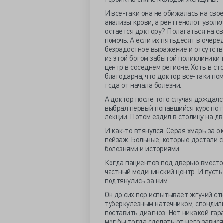
И все-таки она не обижалась на свое
анализы крови, а рентгенолог уволил
остается доктору? Полагаться на св
помочь. А если их пятьдесят в очере
безрадостное выражение и отсутств
из этой богом забытой поликлиники 
центр в соседнем регионе. Хоть в ст
благодарна, что доктор все-таки пом
года от начала болезни.
А доктор после того случая дождалс
выбрал первый попавшийся курс по п
лекции. Потом ездил в столицу на дв
И как-то втянулся. Серая хмарь за 
пейзаж. Больные, которые достали с
болезнями и историями.
Когда пациентов под дверью вместо 
частный медицинский центр. И пусть
подтянулись за ним.
Он до сих пор испытывает жгучий ст
туберкулезным натечником, спондили
поставить диагноз. Нет никакой гара
мог бы тогда сделать от него завися