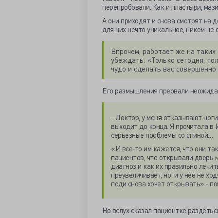
перепробовали. Как и пластыри, мази
А они приходят и снова смотрят на 
для них нечто уникальное, никем не
Впрочем, работает же на таких
убеждать: «Только сегодня, тол
чудо и сделать вас совершенн
Его размышления прервали неожида
- Доктор, у меня отказывают ноги
выходит до конца. Я прочитала в 
серьезные проблемы со спиной…
«И все-то им кажется, что они та
пациентов, что открывали дверь м
диагноз и как их правильно лечит
преувеличивает, ноги у нее не хо
поди снова хочет открывать» - по
Но вслух сказал пациентке раздетьс