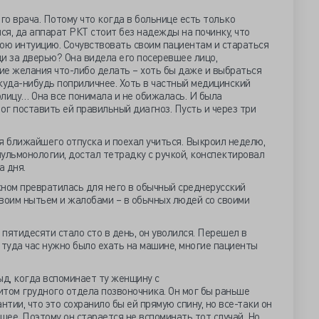
го врача. Потому что когда в больнице есть только
ся, да аппарат РКТ стоит без надежды на починку, что
ою интуицию. Сочувствовать своим пациентам и стараться
ди за дверью? Она видела его посеревшее лицо,
ие желания что-либо делать – хоть бы даже и выбраться
куда-нибудь поприличнее. Хоть в частный медицинский
олицу… Она все понимала и не обижалась. И была
ог поставить ей правильный диагноз. Пусть и через три
я ближайшего отпуска и поехал учиться. Выкроил неделю,
ульмонологии, достал тетрадку с ручкой, конспектировал
а дня.
окном превратилась для него в обычный среднерусский
воим нытьем и жалобами – в обычных людей со своими
пятидесяти стало сто в день, он уволился. Перешел в
 туда час нужно было ехать на машине, многие пациенты
ыд, когда вспоминает ту женщину с
том грудного отдела позвоночника. Он мог бы раньше
нтии, что это сохранило бы ей прямую спину, но все-таки он
щее. Поэтому он старается не вспоминать тот случай. Но