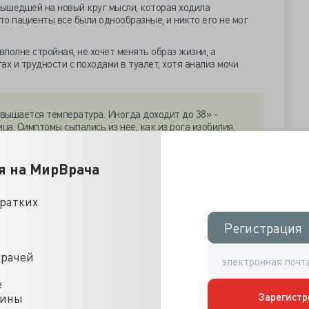
вышедшей на новый круг мысли, которая ходила
о пациенты все были однообразные, и никто его не мог
вполне стройная, не хочет менять образ жизни, а
х и трудности с походами в туалет, хотя анализ мочи
овышается температура. Иногда доходит до 38» -
а. Симптомы сыпались из нее, как из рога изобилия.
 спине его не пронять, хочет не только больничный, но и
бушка, у нас и рентгенолога-то нет уж месяц как, и ничем
 очередного обезболивающего…
я на МирВрача
кратких
 открыл больничный, выписал новое обезболивающее,
дным названием анальгетика скрываются десятки
Регистрация
Регистрация
 развлекать пациента каруселью наименований, коли он
в окно, поморщился от мысли, что пора выбираться в
 пальто и отправился восвояси.
врачей
стом. Телевизор работает, никто не смотрит. Взял пульт,
е
Зарегистр
цины