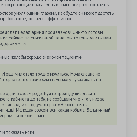
 и согревающие пояса. Боль в спине все равно остается.
доктора умоляющими глазами, как будто он может достать
 опробованное, но очень эффективное.
 бедолаг целая армия продаванов! Они-то готовы
ько сейчас, по сниженной цене, мы готовы явить вам
о здоровым…»
нные жалобы хорошо знакомой пациентки.
. И еще мне стало трудно мочиться. Моча словно не
Интернете, что такие симптомы могут указывать на
кие одни в своем роде. Будто предыдущие десять
оего кабинета до тебя, не сообщали мне, что у них за
ь» - досадливо подумал врач. «Небось опять
дят, ишь! Молодая совсем, вон какая кобыла. Больничный
морщился он брезгливо.
я и показать ноги.