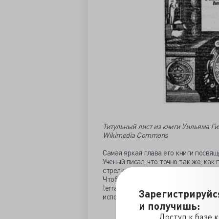
Титульный лист из книги Уильяма Ги
Wikimedia Commons
Самая яркая глава его книги посвящ
Ученый писал, что точно так же, ка
стрелка компаса притягивается к по
Чтобы доказать это, Гильберт вырез
terra — «земля»). Компас, помещенный
Зарегистрируйс
использовали для ориентирования, н
и получишь:
Доступ к базе 