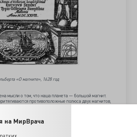
льберта «О магните», 1628 год
ена мысли о том, что наша планета — большой магнит.
к притягиваются противоположные полюса двух магнитов,
люсам Земли, указывая направление на север и на юг.
ал из магнетита модель планеты — терреллу (от слова
 на эту модель, вел себя точно так же, как если бы его
я на МирВрача
апример, моряки.
кратких