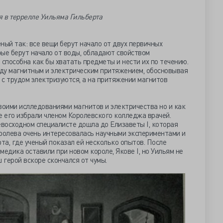
 в террелле Уильяма Гильберта
ный так: все вещи берут начало от двух первичных
орые берут начало от воды, обладают свойством
 способна как бы хватать предметы и нести их по течению.
ду магнитным и электрическим притяжением, обосновывая
а с трудом электризуются, а на притяжении магнитов
воими ислледованиями магнитов и электричества но и как
е его избрали членом Королевского колледжа врачей.
евосходном специалисте дошла до Елизаветы I, которая
оролева очень интересовалась научными экспериментами и
а, где ученый показал ей несколько опытов. После
-медика оставили при новом короле, Якове I, но Уильям не
 герой вскоре скончался от чумы.