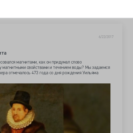
6/22/2017
ита
совался магнитами, как он придумал слово
ду магнитными свойствами и течением воды? Мы задаемся
вчера отмечалось 473 года со дня рождения Уильяма