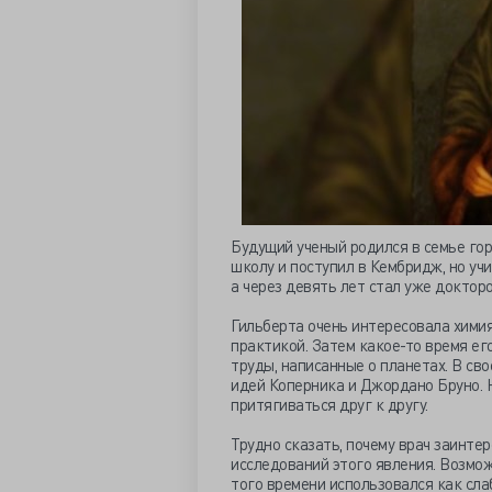
Будущий ученый родился в семье гор
школу и поступил в Кембридж, но учи
а через девять лет стал уже доктор
Гильберта очень интересовала химия
практикой. Затем какое-то время ег
труды, написанные о планетах. В св
идей Коперника и Джордано Бруно. Н
притягиваться друг к другу.
Трудно сказать, почему врач заинте
исследований этого явления. Возможн
того времени использовался как сла