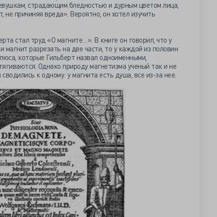
девушкам, страдающим бледностью и дурным цветом лица,
т, не причиняя вреда». Вероятно, он хотел изучить
рта стал труд «О магните…». В книге он говорил, что у
и магнит разрезать на две части, то у каждой из половин
олюса, которые Гильберт назвал одноименными,
ягиваются. Однако природу магнетизма ученый так и не
сводились к одному: у магнита есть душа, все из-за нее.