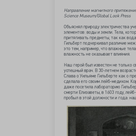
Направление магнитного притяжения
Science Museum/Global Look Press
Объяснял природу электричества уче
элементов: воды и земли. Тела, кот
притягивать предметы, так как вода
Гильберт подчеркивал различие меж
это тем, например, что влажные тел
влажность не оказывает влияния.
Наш герой был известен не только с
успешный врач. В 30-летнем возраст
Слава о Уильяме Гильберте как о пр
сделала его своим лейб-медиком. К
даже посетила лабораторию Гильберт
смерти Елизаветы, в 1603 году, лейб
пробыл в этой должности и года: наш