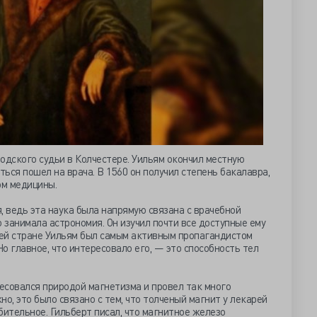
одского судьи в Колчестере. Уильям окончил местную
ться пошел на врача. В 1560 он получил степень бакалавра,
ом медицины.
, ведь эта наука была напрямую связана с врачебной
о занимала астрономия. Он изучил почти все доступные ему
оей стране Уильям был самым активным пропагандистом
о главное, что интересовало его, — это способность тел
ресовался природой магнетизма и провел так много
о, это было связано с тем, что толченый магнит у лекарей
бительное. Гильберт писал, что магнитное железо