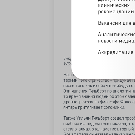
клинических
рекомендаций
Вакансии для 
Аналитически
новости меди
Аккредитация 
Террелла Уильяма Гильберта
Wikimedia Commons
Наш герой также был одним из первы
термин «электричество» придумал Гил
после того как их обо что-нибудь п
Эти явления Гильберт по аналогии на
то время знания людей об этом явле
древнегреческого философа Фалеса, 
янтарь притягивает соломинки.
Также Уильям Гильберт создал прооб
прибора исследователь показал, что
стекло, алмаз, опал, аметист, горный
Все эти тела он назвал «электричес