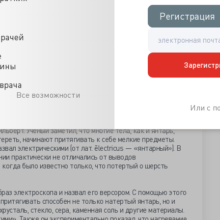
Регистрация
Регистрация
врачей
е
Зарегистр
цины
врача
Все возможности
Или с 
х, кто исследовал электричество. Считается даже, что сам
ьберт. Ученый заметил, что многие тела, как и янтарь,
отереть, начинают притягивать к себе мелкие предметы.
звал электрическими (от лат. ēlectricus — «янтарный»). В
нии практически не отличались от выводов
когда было известно только, что потертый о шерсть
раз электроскопа и назвал его версором. С помощью этого
 притягивать способен не только натертый янтарь, но и
 хрусталь, стекло, сера, каменная соль и другие материалы.
кими». Также он экспериментально показал, что нагревание