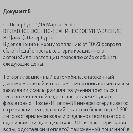
Документ 5
С.-Петербург, 1/14 Марта 1914 г.
В ГЛАВНОЕ ВОЕННО-ТЕХНИЧЕСКОЕ УПРАВЛЕНИЕ
В С[анкт]-Петербурге.
В дополнение к моему заявлению от 10/23 февраля
с[его] г[ода] о поставке стерилизационного
автомобиля настоящим позволяю себе сообщить
следующие цены:
1 стерилизационный автомобиль, снабженный
динамо машиной и насосом, точно описанный в моем
заявлении с фильтром для получения трех тысяч
литров очищенной воды в час, а также 1 ультра-
фиолетовых Н[ожье-]Т[рике-]Л[инкера] стерилизатор
с тремя лампами, дающий в час при белой воде 1.200
литров стерильной воды и отдельно стерилизатор с
одной лампой, дающий в час 150 литров стерильной
воды, с доставкой и оплатой таможенной пошлиной в