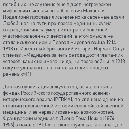
погибших. не случайно еще в древ-негреческой
мифологии сыновья бога Асклепия Махаон и
Подалирий прославились именно как военные врачи.
Любой шаг на пути про-гресса медицины сулил
сокращение числа умерших от ран и болезней
участников военных действий. в этом смысле не
стала исключением и Первая мировая война 1914–
1918 гг. Известный британский историк Норман Стоун
отмечал: «Медицина за четыре года достигла та-ких
успехов, каких не имела ни до, ни после войны. в 1918
году не удавалось спасти только один процент
раненых»[1].
Данная публикация документов, выявленных в
фондах Россий-ского государственного военно-
исторического архива (РГВИА), по-священа одной из
страниц предвоенной истории европейской военной
медицины и ее нереализованных возможностей.
Французский медик из г. Лиона Тома Ножье (1874 —
1956) в начале 1910-х гг. сконструировал аппарат для