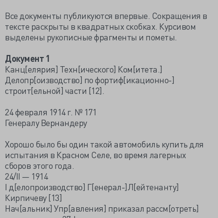
Все документы публикуются впервые. Сокращения в
тексте раскрыты в квадратных скобках. Курсивом
выделены рукописные фрагменты и пометы.
Документ 1
Канц[елярия] Техн[ического] Ком[итета.]
Делопр[оизводство] по фортиф[икационно-]
строит[ельной] части [12].
24 февраля 1914 г. № 171
Генералу Вернандеру
Хорошо было бы один такой автомобиль купить для
испытания в Красном Селе, во время лагерных
сборов этого года.
24/II — 1914
I д[елопроизводство] Г[енерал-]Л[ейтенанту]
Кирпичеву [13]
Нач[альник] Упр[авления] приказал рассм[отреть]