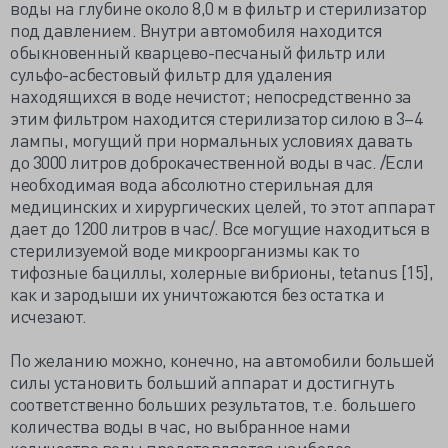
воды на глубине около 8,0 м в фильтр и стерилизатор
под давлением. Внутри автомобиля находится
обыкновенный кварцево-песчаный фильтр или
сульфо-асбестовый фильтр для удаления
находящихся в воде нечистот; непосредственно за
этим фильтром находится стерилизатор силою в 3–4
лампы, могущий при нормальных условиях давать
до 3000 литров доброкачественной воды в час. /Если
необходимая вода абсолютно стерильная для
медицинских и хирургических целей, то этот аппарат
дает до 1200 литров в час/. Все могущие находиться в
стерилизуемой воде микроорганизмы как то
тифозные бациллы, холерные вибрионы, tetanus [15],
как и зародыши их уничтожаются без остатка и
исчезают.
По желанию можно, конечно, на автомобили большей
силы установить больший аппарат и достигнуть
соответственно больших результатов, т.е. большего
количества воды в час, но выбранное нами
количество воды представляется наиболее