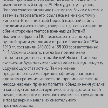
именно винный спирт»[9]. Не мудрствуя лукаво,
Говоров советовал заливать спиртом бочки с мясом, а
затем выпаривать его, ссылаясь на низкую точку
кипения. В течение всей Первой мировой войны
эпидемии дизентерии, холеры и т.д. вспыхивали по
обеим сторонам театров военных действий
Восточного фронта [10]. Безвозвратные потери
русской армии умершими от ран и болезней в 1914‒
1918 гг. составили 240 000 и 155 000 соответственно
[11]. Сложно сказать, могло бы применение
стерилизационных автомобилей Ножье–Линкера
сколько-нибудь значительно изменить к лучшему эту
удручающую статистику. Тем не менее
представленные материалы, сформированные в
единицу хранения из россыпи, проливают свет на
неординарный пример попытки объединения усилий
и конструктивного сотрудничества представителей
науки, коммерции и военного ведомства трех держав
в преддверии начала их смертельного
противоборства.