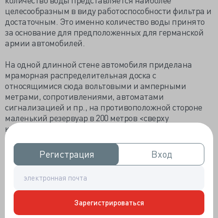
целесообразным в виду работоспособности фильтра и
достаточным. Это именно количество воды принято
за основание для предположенных для германской
армии автомобилей.
На одной длинной стене автомобиля приделана
мраморная распределительная доска с
относящимися сюда вольтовыми и амперными
метрами, сопротивлениями, автоматами
сигнализацией и пр., на противоположной стороне
маленький резервуар в 200 метров <сверху
карандашом надписано литров> объема для
стерилизованной воды, для непрерывного получения
воды.
Регистрация
Регистрация
Вход
Вход
На задней стенке имеется еще один стерилизатор в
одну лампу с автоматическим краном безопасный,
дающий в час около 150 литр[ов] абсолютно
стерильной воды для хирургических целей; им можно
Зарегистрироваться
пользоваться, когда одновременно большой