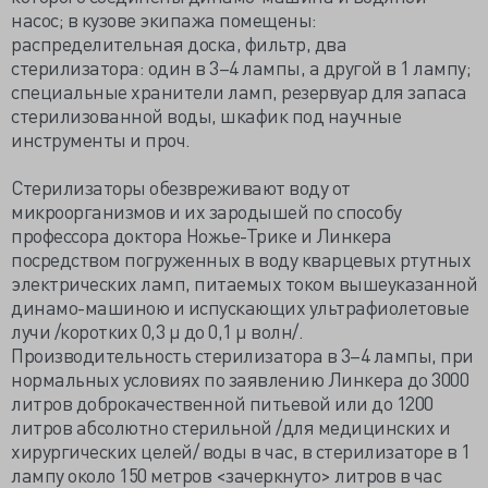
насос; в кузове экипажа помещены:
распределительная доска, фильтр, два
стерилизатора: один в 3–4 лампы, а другой в 1 лампу;
специальные хранители ламп, резервуар для запаса
стерилизованной воды, шкафик под научные
инструменты и проч.
Стерилизаторы обезвреживают воду от
микроорганизмов и их зародышей по способу
профессора доктора Ножье-Трике и Линкера
посредством погруженных в воду кварцевых ртутных
электрических ламп, питаемых током вышеуказанной
динамо-машиною и испускающих ультрафиолетовые
лучи /коротких 0,3 μ до 0,1 μ волн/.
Производительность стерилизатора в 3–4 лампы, при
нормальных условиях по заявлению Линкера до 3000
литров доброкачественной питьевой или до 1200
литров абсолютно стерильной /для медицинских и
хирургических целей/ воды в час, в стерилизаторе в 1
лампу около 150 метров <зачеркнуто> литров в час