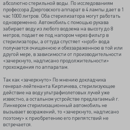
абсолютно стерильной воды. По исследованиям
профессора Дзерговского аппарат в 4 лампы дает в 1
час 1000 литров. Оба стерилизатора могут работать
одновременно. Автомобиль с помощью рукава
забирает воду из любого водоема на высоту до 8
метров, подает ее под напором через фильтр в
стерилизаторы, а оттуда спустяет <нрзб> вода
получается очищенною и обеззараженною в той или
другой мере, в зависимости от производительности
<зачеркнуто, надписано продолжительности>
прохождения по аппаратам.
Так как <зачеркнуто> По мнению докладчика
генерал-лейтенанта Кирпичева, стерилизующее
действие на воду ультрафиолетовых лучей уже
известно, а остальном устройстве предлагаемый г.
Линкером стерилизационный автомобиль не
вызывает возражений, то <зачеркнуто, надписано
поэтому> к приобретению его препятствий не
встречается.