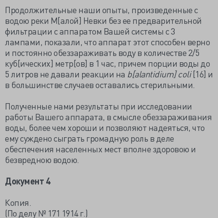
Продолжительные наши опыты, произведенные с
водою реки М[алой] Невки без ее предварительной
фильтрации с аппаратом Вашей системы с 3
лампами, показали, что аппарат этот способен верно
и постоянно обеззараживать воду в количестве 2/5
куб[ических] метр[ов] в 1 час, причем порции воды до
5 литров не давали реакции на
b[alantidium] coli
[16] и
в большинстве случаев оставались стерильными.
Полученные нами результаты при исследовании
работы Вашего аппарата, в смысле обеззараживания
воды, более чем хороши и позволяют надеяться, что
ему суждено сыграть громадную роль в деле
обеспечения населенных мест вполне здоровою и
безвредною водою.
Документ 4
Копия.
(По делу № 171 1914 г.)