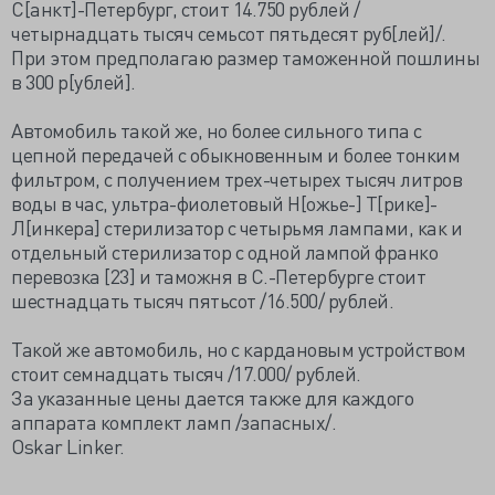
С[анкт]-Петербург, стоит 14.750 рублей /
четырнадцать тысяч семьсот пятьдесят руб[лей]/.
При этом предполагаю размер таможенной пошлины
в 300 р[ублей].
Автомобиль такой же, но более сильного типа с
цепной передачей с обыкновенным и более тонким
фильтром, с получением трех-четырех тысяч литров
воды в час, ультра-фиолетовый Н[ожье-] Т[рике]-
Л[инкера] стерилизатор с четырьмя лампами, как и
отдельный стерилизатор с одной лампой франко
перевозка [23] и таможня в С.-Петербурге стоит
шестнадцать тысяч пятьсот /16.500/ рублей.
Такой же автомобиль, но с кардановым устройством
стоит семнадцать тысяч /17.000/ рублей.
За указанные цены дается также для каждого
аппарата комплект ламп /запасных/.
Oskar Linker.