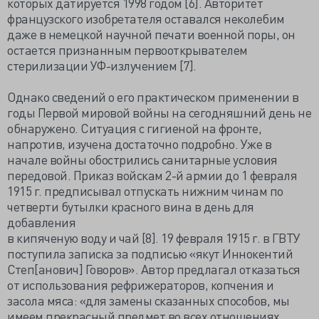
которых датируется 1998 годом [6]. Авторитет
французского изобретателя оставался неколебим
даже в немецкой научной печати военной поры, он
остается признанным первооткрывателем
стерилизации УФ-излучением [7].
Однако сведений о его практическом применении в
годы Первой мировой войны на сегодняшний день не
обнаружено. Ситуация с гигиеной на фронте,
напротив, изучена достаточно подробно. Уже в
начале войны обострились санитарные условия
передовой. Приказ войскам 2-й армии до 1 февраля
1915 г. предписывал отпускать нижним чинам по
четверти бутылки красного вина в день для
добавления
в кипяченую воду и чай [8]. 19 февраля 1915 г. в ГВТУ
поступила записка за подписью «якут Иннокентий
Степ[анович] Говоров». Автор предлагал отказаться
от использования рефрижераторов, копчения и
засола мяса: «для замены сказанных способов, мы
имеем прекрасный предмет во всех отношениях,