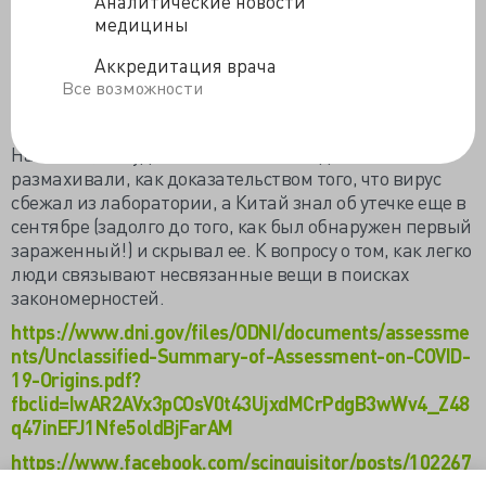
Аналитические новости
института вирусологии, доступ к которой был закрыт
медицины
в середине сентября 2019 года. Если бы в этой базе
данных были последовательности предка SARS-CoV-
Аккредитация врача
2, то никаких сомнений в лабораторном
Все возможности
происхождении вируса не было бы и, вероятно, это
нашло бы отражение в отчете.
Напомню, что удалением этой базы данных
размахивали, как доказательством того, что вирус
сбежал из лаборатории, а Китай знал об утечке еще в
сентябре (задолго до того, как был обнаружен первый
зараженный!) и скрывал ее. К вопросу о том, как легко
люди связывают несвязанные вещи в поисках
закономерностей.
https://www.dni.gov/files/ODNI/documents/assessme
nts/Unclassified-Summary-of-Assessment-on-COVID-
19-Origins.pdf?
fbclid=IwAR2AVx3pCOsV0t43UjxdMCrPdgB3wWv4_Z48
q47inEFJ1Nfe5oldBjFarAM
https://www.facebook.com/scinquisitor/posts/102267
33634472924