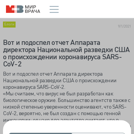
Блоги
9/1/2021
Вот и подоспел отчет Аппарата
директора Национальной разведки США
о происхождении коронавируса SARS-
CoV-2
Вот и подоспел отчет Аппарата директора
Национальной разведки США о происхождении
коронавируса SARS-CoV-2.
«Мы считаем, что вирус не был разработан как
биологическое оружие. Большинство агентств также с
низкой степенью уверенности оценивают, что SARS-
CoV-2, вероятно, не был создан с помощью генной
инженерии; однако два агентства считают, что в
любом случае не было достаточных доказательств для
проведения оценки. Наконец, независимая комиссия