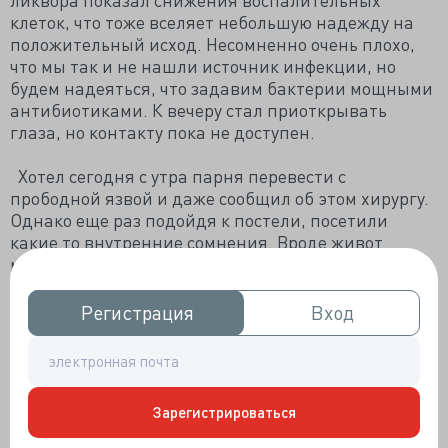
клеток, что тоже вселяет небольшую надежду на
положительный исход. Несомненно очень плохо,
что мы так и не нашли источник инфекции, но
будем надеяться, что задавим бактерии мощными
антибиотиками. К вечеру стал приоткрывать
глаза, но контакту пока не доступен.
Хотел сегодня с утра парня перевести с
прободной язвой и даже сообщил об этом хирургу.
Однако еще раз подойдя к постели, посетили
какие то внутренние сомнения. Вроде живот
мягкий, но поддут, да и кишки пока не
запустились, да и язык суховат, не долит. Полная
палата, хотелось бы его сразу перевести, но червь
Регистрация
Регистрация
Вход
Вход
сомнения переубедил, да и коллега тоже мои
сомнения подтвердил. Покапал его, обезболил и
уже после обеда, когда поступил еще один
пациент, я спокойно перевел в хирургию уже
Зарегистрироваться
вполне компенсированного.