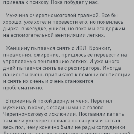
привела к психозу. Пока побудет у нас.
Мужчина с черепномозговой травмой. Все бы
хорошо, уже хотели перевести его, но появилась
дырка в желудке, ушили, но пока мы его держим
на вспомогательной вентиляции легких.
Женщину пытаемся снять с ИВЛ. Бронхит,
пневмония, ожирение, пришлось ее перевести на
управляемую вентиляцию легких. И уже много
дней пытаемся снять ее с респиратора. Иногда
пациенты очень привыкают к помощи вентиляции
и снять их очень и очень становится
проблематично.
В приемный покой дернули меня. Перепил
мужчина, в коме, с ссадиными на голове.
Черепномозговую исключили. Поставили капать
там же и уже через полчаса он очнулся и зассал
весь пол, чему конечно были не рады сотрудники.
Допиваться до такого свинского состояния- зачем?