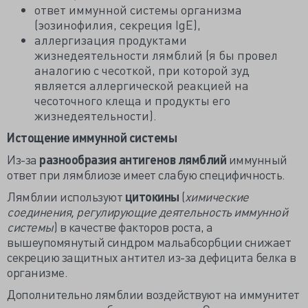
ответ иммунной системы организма
(эозинофилия, секреция IgE),
аллергизация продуктами
жизнедеятельности лямблий (я бы провел
аналогию с чесоткой, при которой зуд
является аллергической реакцией на
чесоточного клеща и продукты его
жизнедеятельности).
Истощение иммунной системы
Из-за
разнообразия антигенов лямблий
иммунный
ответ при лямблиозе имеет слабую специфичность.
Лямблии используют
цитокины
(
химические
соединения, регулирующие деятельность иммунной
системы
) в качестве факторов роста, а
вышеупомянутый синдром мальабсорбции снижает
секрецию защитных антител из-за дефицита белка в
организме.
Дополнительно лямблии воздействуют на иммунитет