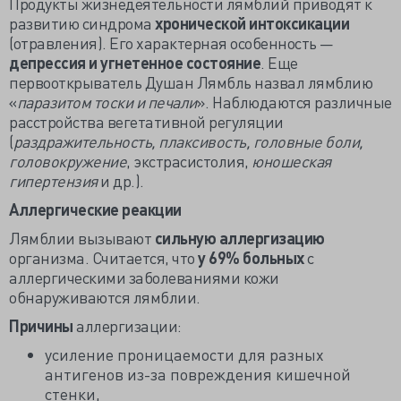
Продукты жизнедеятельности лямблий приводят к
развитию синдрома
хронической интоксикации
(отравления). Его характерная особенность —
депрессия и угнетенное состояние
. Еще
первооткрыватель Душан Лямбль назвал лямблию
«
паразитом тоски и печали
». Наблюдаются различные
расстройства вегетативной регуляции
(
раздражительность, плаксивость, головные боли,
головокружение
, экстрасистолия,
юношеская
гипертензия
и др.).
Аллергические реакции
Лямблии вызывают
сильную аллергизацию
организма. Считается, что
у 69% больных
с
аллергическими заболеваниями кожи
обнаруживаются лямблии.
Причины
аллергизации:
усиление проницаемости для разных
антигенов из-за повреждения кишечной
стенки,