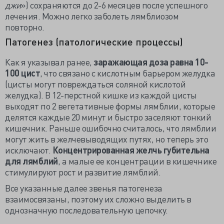
джи
») сохраняются до 2-6 месяцев после успешного
лечения. Можно легко заболеть лямблиозом
повторно.
Патогенез (патологические процессы)
Как я указывал ранее,
заражающая доза равна 10-
100 цист
, что связано с кислотным барьером желудка
(цисты могут повреждаться соляной кислотой
желудка). В 12-перстной кишке из каждой цисты
выходят по 2 вегетативные формы лямблии, которые
делятся каждые 20 минут и быстро заселяют тонкий
кишечник. Раньше ошибочно считалось, что лямблии
могут жить в желчевыводящих путях, но теперь это
исключают.
Концентрированная желчь губительна
для лямблий
, а малые ее концентрации в кишечнике
стимулируют рост и развитие лямблий.
Все указанные далее звенья патогенеза
взаимосвязаны, поэтому их сложно выделить в
однозначную последовательную цепочку.