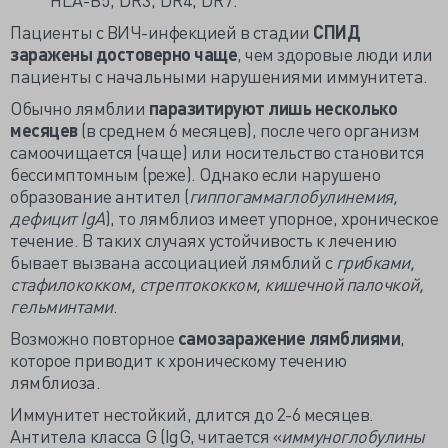
Пациенты с ВИЧ-инфекцией в стадии
СПИД
заражены достоверно чаще
, чем здоровые люди или
пациенты с начальными нарушениями иммунитета.
Обычно лямблии
паразитируют лишь несколько
месяцев
(в среднем 6 месяцев), после чего организм
самоочищается (чаще) или носительство становится
бессимптомным (реже). Однако если нарушено
образование антител (
гиппогаммаглобулинемия,
дефицит IgA
), то лямблиоз имеет упорное, хроническое
течение. В таких случаях устойчивость к лечению
бывает вызвана ассоциацией лямблий с
грибками,
стафилококком, стрептококком, кишечной палочкой,
гельминтами
.
Возможно повторное
самозаражение лямблиями
,
которое приводит к хроническому течению
лямблиоза.
Иммунитет нестойкий, длится до 2-6 месяцев.
Антитела класса G (IgG, читается «
иммуноглобулины