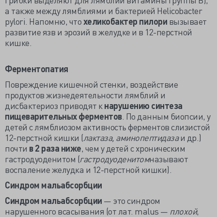
а также между лямблиями и бактерией Helicobacter
pylori. Напомню, что
хеликобактер пилори
вызывает
развитие язв и эрозий в желудке и в 12-перстной
кишке.
Ферментопатия
Повреждение кишечной стенки, воздействие
продуктов жизнедеятельности лямблий и
дисбактериоз приводят к
нарушению синтеза
пищеварительных ферментов
. По данным биопсии, у
детей с лямблиозом активность ферментов слизистой
12-перстной кишки (
лактаза, аминопептидаза
и др.)
почти
в 2 раза ниже
, чем у детей с хроническим
гастродуоденитом (
гастродуоденитом
называют
воспаление желудка и 12-перстной кишки).
Синдром мальабсорбции
Синдром мальабсорбции
— это синдром
нарушенного всасывания (от лат. malus —
плохой
,