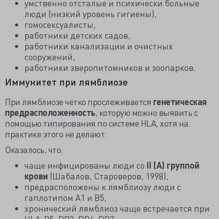
умственно отсталые и психически больные
люди (низкий уровень гигиены),
гомосексуалисты,
работники детских садов,
работники канализации и очистных
сооружений,
работники зверопитомников и зоопарков.
Иммунитет при лямблиозе
При лямблиозе четко прослеживается
генетическая
предрасположенность
, которую можно выявить с
помощью типирования по системе HLA, хотя на
практике этого не делают.
Оказалось, что:
чаще инфицированы люди со
II (А) группой
крови
(Шабалов, Староверов, 1998),
предрасположены к лямблиозу люди с
гаплотипом A1 и B5,
хронический лямблиоз чаще встречается при
HLA-B5, DR3, DR4, DR7.