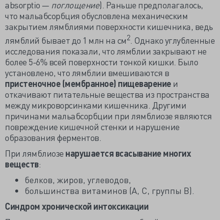
absorptio —
поглощение
). Раньше предполагалось,
что мальабсорбция обусловлена механическим
закрытием лямблиями поверхности кишечника, ведь
2
лямблий бывает до 1 млн на см
. Однако углубленные
исследования показали, что лямблии закрывают не
более 5-6% всей поверхности тонкой кишки. Было
установлено, что лямблии вмешиваются в
пристеночное (мембранное) пищеварение
и
откачивают питательные вещества из пространства
между микроворсинками кишечника. Другими
причинами мальабсорбции при лямблиозе являются
повреждение кишечной стенки и нарушение
образования ферментов.
При лямблиозе
нарушается всасывание многих
веществ
:
белков, жиров, углеводов,
большинства витаминов (A, C, группы B).
Синдром хронической интоксикации