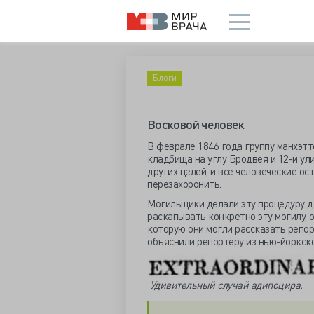
Блоги
Восковой человек
В феврале 1846 года группу манхэтт
кладбища на углу Бродвея и 12-й ул
других целей, и все человеческие о
перезахоронить.
Могильщики делали эту процедуру де
раскапывать конкретно эту могилу, о
которую они могли рассказать репорт
объяснили репортеру из нью-йоркск
Удивительный случай адипоцира.