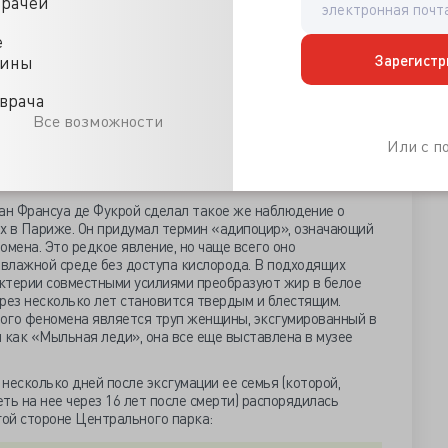
сь, что все тело было в столь же прекрасной
врачей
сти тоже были твердыми и неразложившимися. Из 200
а, это было единственным, не превратившимся в пыль.
е
нили форму и цвет».
Зарегистр
цины
врача
 правдоподобно. В книге «Гидриотафия, или погребение в
Все возможности
эра Томаса Брауна, посвященной смерти и похоронным
Или с 
орое эксгумировали спустя десять лет после кончины:
улировали большие комки жира до консистенции
уан Франсуа де Фукрой сделал такое же наблюдение о
х в Париже. Он придумал термин «адипоцир», означающий
омена. Это редкое явление, но чаще всего оно
 влажной среде без доступа кислорода. В подходящих
ктерии совместными усилиями преобразуют жир в белое
рез несколько лет становится твердым и блестящим.
ого феномена является труп женщины, эксгумированный в
 как «Мыльная леди», она все еще выставлена в музее
 несколько дней после эксгумации ее семья (которой,
ть на нее через 16 лет после смерти) распорядилась
гой стороне Центрального парка: