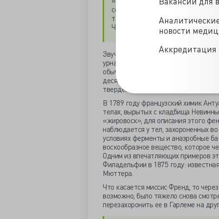
«При дальнейшем осмотре оказало
Вакансии для 
сохранности: туловище и конечно
тел, выкопанных с этого кладбищ
Аналитически
Чепец и ленты на ее голове сохра
новости меди
Аккредитация 
Звучит довольно странно, но вполне
урнах» (1658), знаменитой работе с
обычаям, автор описывает тело, кот
десять лет во влажной земле «коаг
твердейшего кастильского мыла».
В 1789 году французский химик Ант
телах, вырытых с кладбища Невинны
«жировоск», для описания этого фен
наблюдается у тел, захороненных во
условиях ферменты и анаэробные ба
воскообразное вещество, которое че
Одним из впечатляющих примеров эт
Филадельфии в 1875 году: известная
Мюттера.
Что касается миссис Френд, то через
возможно, было тяжело снова смотре
перезахоронить ее в Гарлеме на дру