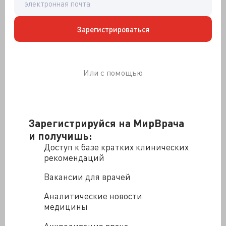
вскрытие с выделением меловидной массы без
запаха и примеси крови.
Зарегистрироваться
Пролиферирующая волосяная (трихолеммальная)
киста
Или с помощью
Зарегистрируйся на МирВрача
и получишь:
Доступ к базе кратких клинических
рекомендаций
Вакансии для врачей
Аналитические новости
медицины
Известна также как пролиферирующая
трихолеммальная опухоль.Редкое
Аккредитация врача