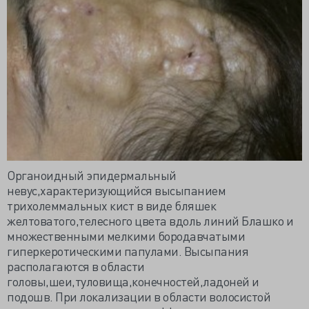
Органоидный эпидермальный
невус,характеризующийся высыпанием
трихолеммальных кист в виде бляшек
желтоватого,телесного цвета вдоль линий Блашко и
множественными мелкими бородавчатыми
гиперкеротическими папулами. Высыпания
располагаются в области
головы,шеи,туловища,конечностей,ладоней и
подошв. При локализации в области волосистой