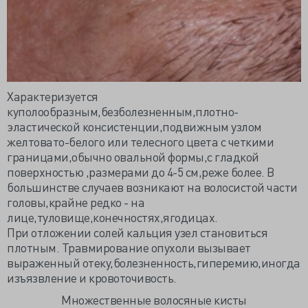
Характеризуется
куполообразным,безболезненным,плотно-
эластической консистенции,подвижным узлом
желтовато-белого или телесного цвета с четкими
границами,обычно овальной формы,с гладкой
поверхностью ,размерами до 4-5 см,реже более. В
большинстве случаев возникают на волосистой части
головы,крайне редко - на
лице,туловище,конечностях,ягодицах.
При отложении солей кальция узел становиться
плотным. Травмирование опухоли вызывает
выраженный отеку,болезненность,гиперемию,иногда
изъязвление и кровоточивость.
Множественные волосяные кисты