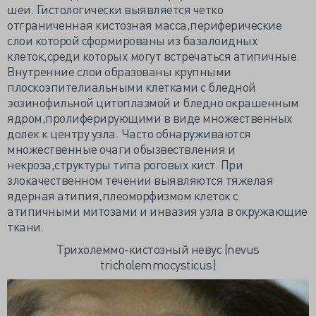
шеи. Гистологически выявляется четко
отграниченная кистозная масса,периферические
слои которой сформированы из базалоидных
клеток,среди которых могут встречаться атипичные.
Внутренние слои образованы крупными
плоскоэпителиальными клетками с бледной
эозинофильной цитоплазмой и бледно окрашенным
ядром,пролиферирующими в виде множественных
долек к центру узла. Часто обнаруживаются
множественные очаги обызвествления и
некроза,структуры типа роговых кист. При
злокачественном течении выявляются тяжелая
ядерная атипия,плеоморфизмом клеток с
атипичными митозами и инвазия узла в окружающие
ткани.
Трихолеммо-кистозный невус (nevus
tricholemmocysticus)