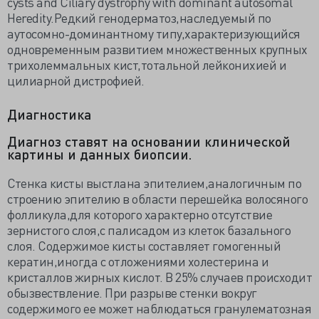
cysts and Ciliary dystrophy with dominant autosomal
Heredity.Редкий генодерматоз,наследуемый по
аутосомно-доминантному типу,характеризующийся
одновременным развитием множественных крупных
трихолеммальных кист,тотальной лейконихией и
цилиарной дистрофией.
Диагностика
Диагноз ставят на основании клинической
картины и данных биопсии.
Стенка кисты выстлана эпителием,аналогичным по
строению эпителию в области перешейка волосяного
фолликула,для которого характерно отсутствие
зернистого слоя,с палисадом из клеток базального
слоя. Содержимое кисты составляет гомогенный
кератин,иногда с отложениями холестерина и
кристаллов жирных кислот. В 25% случаев происходит
обызвествление. При разрыве стенки вокруг
содержимого ее может наблюдаться гранулематозная