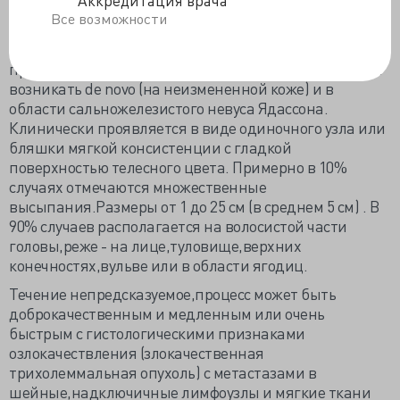
новообразование,развивающееся из
Все возможности
предшествующей трихолеммальной кисты после ее
травматизации,воспалительных процессов и
происходящая от клеток волосяного матрикса.Может
возникать de novo (на неизмененной коже) и в
области сальножелезистого невуса Ядассона.
Клинически проявляется в виде одиночного узла или
бляшки мягкой консистенции с гладкой
поверхностью телесного цвета. Примерно в 10%
случаях отмечаются множественные
высыпания.Размеры от 1 до 25 см (в среднем 5 см) . В
90% случаев располагается на волосистой части
головы,реже - на лице,туловище,верхних
конечностях,вульве или в области ягодиц.
Течение непредсказуемое,процесс может быть
доброкачественным и медленным или очень
быстрым с гистологическими признаками
озлокачествления (злокачественная
трихолеммальная опухоль) с метастазами в
шейные,надключичные лимфоузлы и мягкие ткани