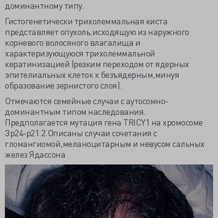
доминантному типу.
Гистогенетически трихолеммальная киста
представляет опухоль,исходящую из наружного
корневого волосяного влагалища и
характеризующуюся трихолеммальной
кератинизацией (резким переходом от ядерных
эпителиальных клеток к безъядерным,минуя
образование зернистого слоя).
Отмечаются семейные случаи с аутосомно-
доминантным типом наследования.
Предполагается мутация гена TRICY1 на хромосоме
Зр24-р21.2.Описаны случаи сочетания с
гломангиомой,меланоцитарным и невусом сальных
желез Ядассона