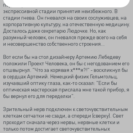
период реабилитации. Я застал его в самой
экспрессивной стадии принятия неизбежного. В
стадии гнева. Он гневался на своих сослуживцев, на
корпоративную культуру, на отечественную медицину.
Досталось даже секретарю Людочке. Но, как
разумный человек, он гневался прежде всего на себя
и несовершенство собственного строения...
Вот если бы на стол дизайнеру Артемию Лебедеву
положили Проект Человека, он бы с негодованием его
отшвырнул. "Что за корявая х***я?!" - воскликнул бы
в сердцах Артемий. Немецкий физик Гельмгольц,
изучавший оптику глаза, как-то сказал: "Если бы
оптическая мастерская прислала мне такой прибор, я
бы вернул его для переделки".
Зрительный нерв подключен к светочувствительным
клеткам сетчатки не сзади, а спереди (сверху). Свет
проходит сначала через нервы, нервные клетки и
только потом достигает светочувствительных