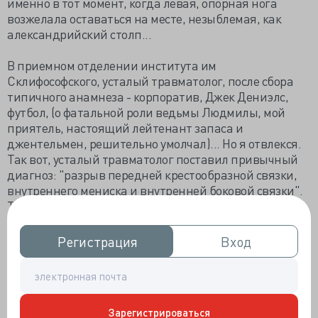
именно в тот момент, когда левая, опорная нога
возжелала оставаться на месте, незыблемая, как
александрийский столп...
В приемном отделении института им
Склифософского, усталый травматолог, после сбора
типичного анамнеза - корпоратив, Джек Дениэлс,
футбол, (о фатальной роли ведьмы Людмилы, мой
приятель, настоящий лейтенант запаса и
джентельмен, решительно умолчал)... Но я отвлекся.
Так вот, усталый травматолог поставил привычный
диагноз: "разрыв передней крестообразной связки,
внутреннего мениска и внутренней боковой связки".
То, что называется "несчастной триадой".
Регистрация
Регистрация
Вход
Вход
Зарегистрироваться