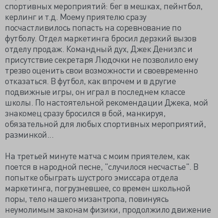
спортивных мероприятий: бег в мешках, пейнтбол,
керлинг и т.д. Моему приятелю сразу
посчастливилось попасть на соревнование по
футболу. Отдел маркетинга бросил дерзкий вызов
отделу продаж. Командный дух, Джек Дениэлс и
присутствие секретаря Людочки не позволило ему
трезво оценить свои возможности и своевременно
отказаться. В футбол, как впрочем и в другие
подвижные игры, он играл в последнем классе
школы. По настоятельной рекомендации Джека, мой
знакомец сразу бросился в бой, манкируя,
обязательной для любых спортивных мероприятий,
разминкой...
На третьей минуте матча с моим приятелем, как
поется в народной песне, "случилося несчастье". В
попытке обыграть шустрого эмиссара отдела
маркетинга, погрузневшее, со времен школьной
поры, тело нашего мизантропа, повинуясь
неумолимым законам физики, продолжило движение