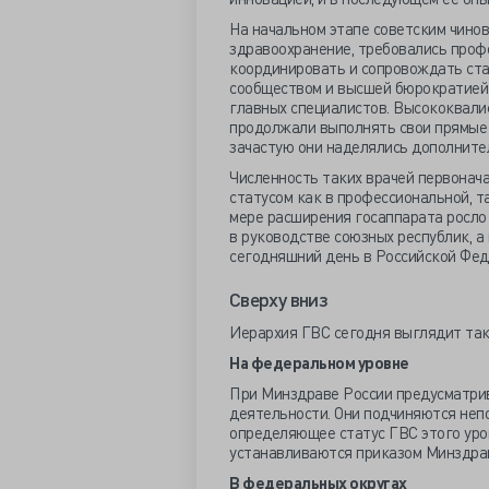
На начальном этапе советским чинов
здравоохранение, требовались проф
координировать и сопровождать ст
сообществом и высшей бюрократией 
главных специалистов. Высококвали
продолжали выполнять свои прямые 
зачастую они наделялись дополните
Численность таких врачей первонач
статусом как в профессиональной, та
мере расширения госаппарата росло
в руководстве союзных республик, а 
сегодняшний день в Российской Фед
Сверху вниз
Иерархия ГВС сегодня выглядит так
На федеральном уровне
При Минздраве России предусматри
деятельности. Они подчиняются неп
определяющее статус ГВС этого уро
устанавливаются приказом Минздрав
В федеральных округах