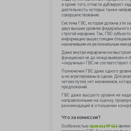
а кроме того, отчасти дублируют за
деятельность которых также направ
совершенствование.
Система ГВС, которая должна эти за
двух высших уровнях федерального 
строгой иерархии. Так, ГВС субъекто
информацию вышестоящим специалис
назначившим их региональным минзд
Даже внутри иерархически выстроен
функционал не до конца выверен и 
«окружных» ГВС не соответствуют о
Полномочия ГВС даже одного уровня
а не агрегированы в одном. Для реа
четких путей, нет механизмов, кото
предложений.
ГВС даже высшего уровня не над
направленными на оценку, проверк
рекомендаций в отношении конкре
Что за комиссия?
Особенностью
приказа № 444
являют