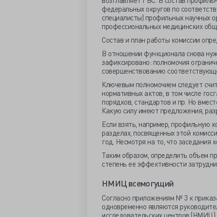
возглавляет ГВС. В состав профиль
федеральных округов по соответств
специалисты) профильных научных о
профессиональных медицинских обще
Состав и план работы комиссии опр
В отношении функционала снова нужн
зафиксировано: полномочия огранич
совершенствованию соответствующей
Ключевым полномочием следует счит
нормативных актов, в том числе гос
порядков, стандартов и пр. Но вмес
Какую силу имеют предложения, раз
Если взять, например, профильную к
разделах, посвященных этой комисси
год. Несмотря на то, что заседания 
Таким образом, определить объем пр
степень ее эффективности затрудни
НМИЦ всемогущий
Согласно приложениям № 3 к приказ
одновременно являются руководите
исследовательских центров (НМИЦ).