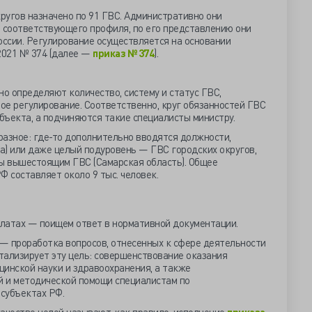
ругов назначено по 91 ГВС. Административно они
соответствующего профиля, по его представлению они
ссии. Регулирование осуществляется на основании
2021 № 374 (далее —
приказ № 374
).
о определяют количество, систему и статус ГВС,
ое регулирование. Соответственно, круг обязанностей ГВС
бъекта, а подчиняются такие специалисты министру.
разное: где-то дополнительно вводятся должности,
ва) или даже целый подуровень — ГВС городских округов,
ы вышестоящим ГВС (Самарская область). Общее
Ф составляет около 9 тыс. человек.
алатах — поищем ответ в нормативной документации.
— проработка вопросов, отнесенных к сфере деятельности
тализирует эту цель: совершенствование оказания
цинской науки и здравоохранения, а также
 и методической помощи специалистам по
субъектах РФ.