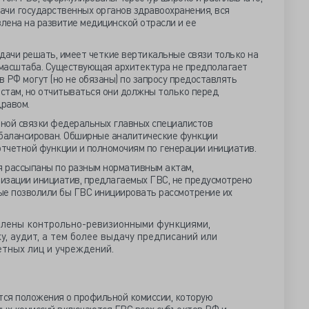
дачи государственных органов здравоохранения, вся
лена на развитие медицинской отрасли и ее
дачи решать, имеет четкие вертикальные связи только на
масштаба. Существующая архитектура не предполагает
в РФ могут (но не обязаны) по запросу предоставлять
там, но отчитываться они должны только перед
равом.
ной связки федеральных главных специалистов
сбалансирован. Обширные аналитические функции
тчетной функции и полномочиям по генерации инициатив.
 рассыпаны по разным нормативным актам,
лизации инициатив, предлагаемых ГВС, не предусмотрено
рые позволили бы ГВС инициировать рассмотрение их
елены контрольно-ревизионными функциями,
у, аудит, а тем более выдачу предписаний или
тных лиц и учреждений.
ся положения о профильной комиссии, которую