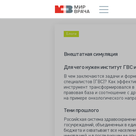
Блоги
Внештатная симуляция
Для чего нужен институт ГВС и
В чем заключаются задачи и фор
специалистов (ГВС)? Как эффекти
инструмент трансформировался в
правовая база и соотношение с д
на примере онкологического напр
Тени прошлого
Российская система здравоохранени
госучреждений, объединенных в един
бюджета и охватывает все населени
инновацией, и в последующем ее опы