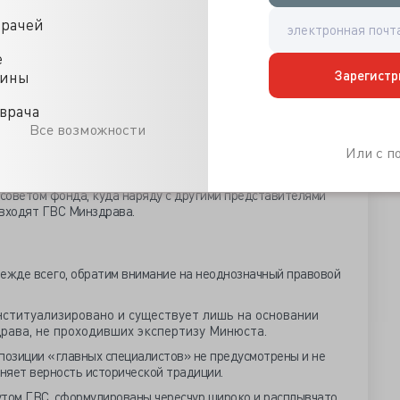
но обоснованные рекомендации о включении (исключении,
врачей
ванного продукта в соответствующий перечень лечебного
ва РФ от 09.04.2015
№ 333
).
е
частие в заседаниях межведомственной комиссии,
Зарегистр
цины
нных препаратов для медицинского применения (приказ
39н
).
врача
Все возможности
 05.01.2021 № 16 «О создании Фонда поддержки детей с
ческими заболеваниями, в том числе редкими
Или с 
обра”» за ГВС закреплена еще одна обязанность. «Круг
иями, включенными в перечень заболеваний фонда. Этот
советом фонда, куда наряду с другими представителями
 входят ГВС Минздрава.
жде всего, обратим внимание на неоднозначный правовой
нституализировано и существует лишь на основании
ава, не проходивших экспертизу Минюста.
позиции «главных специалистов» не предусмотрены и не
аняет верность исторической традиции.
утом ГВС, сформулированы чересчур широко и расплывчато,