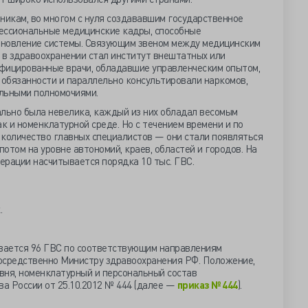
никам, во многом с нуля создававшим государственное
ессиональные медицинские кадры, способные
ановление системы. Связующим звеном между медицинским
в здравоохранении стал институт внештатных или
фицированные врачи, обладавшие управленческим опытом,
обязанности и параллельно консультировали наркомов,
льными полномочиями.
ально была невелика, каждый из них обладал весомым
к и номенклатурной среде. Но с течением времени и по
 количество главных специалистов — они стали появляться
потом на уровне автономий, краев, областей и городов. На
ерации насчитывается порядка 10 тыс. ГВС.
.
вается 96 ГВС по соответствующим направлениям
осредственно Министру здравоохранения РФ. Положение,
вня, номенклатурный и персональный состав
а России от 25.10.2012 № 444 (далее —
приказ № 444
).