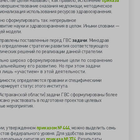
ачестве целей называют, как правило, исполнение
приказа
 совершенствование оказания медпомощи, методическое
ионализация использования ресурсов здравоохранения.
но сформулировать так: непрерывное
звитие науки и здравоохранения в целом. Иными словами —
ей модели.
аправлены поставленные перед ГВС
задачи
. Минздрав
 в определении стратегии развития соответствующего
ических решений по реализации данной стратегии.
льно широко сформулированные цели по сохранению
альнейшему его развитию. Но при этом задачи
лишь «участием» в этой деятельности.
идимости, определяются правами и специфическими
ормирует статус этого института.
 Астраханской области) задачи ГВС сформулированы более
исано участвовать в подготовке проектов целевых
ые мероприятия.
ии, утвержденном
приказом № 444
, можно выделить семь
стов федерального уровня. Для удобства анализа
едеральных округов из
приказа № 374
. Результаты