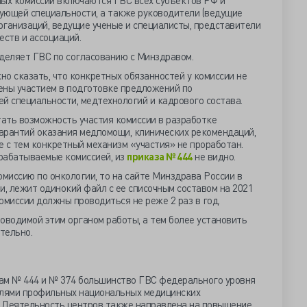
ных комиссий включаются ГВС всех субъектов РФ и
ующей специальности, а также руководители (ведущие
рганизаций, ведущие ученые и специалисты, представители
ств и ассоциаций.
еделяет ГВС по согласованию с Минздравом.
о сказать, что конкретных обязанностей у комиссии не
ены участием в подготовке предложений по
 специальности, медтехнологий и кадрового состава.
ать возможность участия комиссии в разработке
гарантий оказания медпомощи, клинических рекомендаций,
те с тем конкретный механизм «участия» не проработан.
рабатываемые комиссией, из
приказа № 444
не видно.
омиссию по онкологии, то на сайте Минздрава России в
и, лежит одинокий файл с ее списочным составом на 2021
комиссии должны проводиться не реже 2 раз в год.
оводимой этим органом работы, а тем более установить
тельно.
ам № 444 и № 374 большинство ГВС федерального уровня
лями профильных национальных медицинских
 Деятельность центров также направлена на повышение