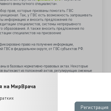
лавного внештатного специалиста».
бор прав, которые призваны помогать ГВС
ункционал. Так, у ГВС есть возможность запрашивать
оты информацию и вносить предложения по
едитации специалистов, системы непрерывного
о образования. А также вносить предложения по
стации специалистов на присвоение
фиксировано право на получение информации,
й ГВС в федеральном округе, от ГВС субъектов РФ.
аны в базовых нормативно-правовых актах. Некоторые
ов вытекают из положений актов, регулирующих смежные
едоставлять научно обоснованную рекомендацию для
я на МирВрача
ажнейших лекарственных препаратов и перечня
аратов (постановление Правительства РФ от
ует в подготовке экспертного мнения о наличии или
кратких
я либо исключения препарата из перечня лекарственных
яется в соответствии с их торговыми наименованиями
Регистрация
Регистрация
 28.11.2013
№ 1086
).