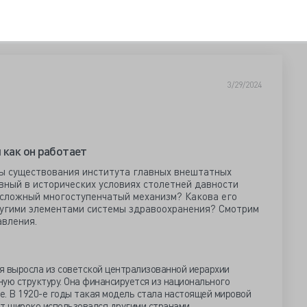
3/29/2024
 как он работает
мы существования института главных внештатных
вный в исторических условиях столетней давности
 сложный многоступенчатый механизм? Какова его
ругими элементами системы здравоохранения? Смотрим
авления.
я выросла из советской централизованной иерархии
ую структуру. Она финансируется из национального
е. В 1920-е годы такая модель стала настоящей мировой
т широко использовался другими странами.