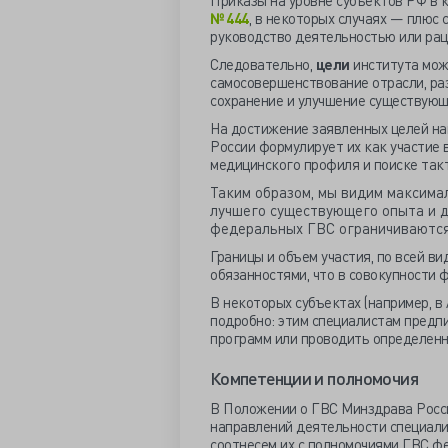
Приказы на уровне субъектов РФ в к
№ 444
, в некоторых случаях — плюс
руководство деятельностью или рац
Следовательно,
цели
института мож
самосовершенствование отрасли, ра
сохранение и улучшение существующ
На достижение заявленных целей н
России формулирует их как участие
медицинского профиля и поиске такт
Таким образом, мы видим максима
лучшего существующего опыта и д
федеральных ГВС ограничиваются 
Границы и объем участия, по всей в
обязанностями, что в совокупности ф
В некоторых субъектах (например, в
подробно: этим специалистам предп
программ или проводить определенн
Компетенции и полномочия
В Положении о ГВС Минздрава Росс
направлений деятельности специали
соотнесем их с полномочиями ГВС ф