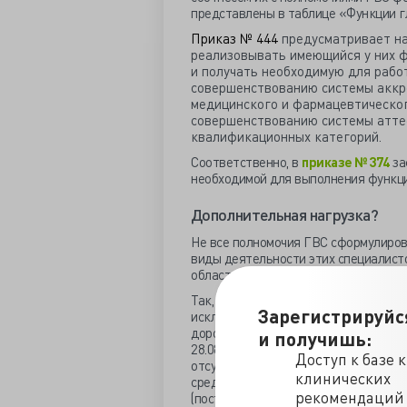
представлены
в таблице
«Функции г
Приказ № 444
предусматривает на
реализовывать имеющийся у них ф
и получать необходимую для раб
совершенствованию системы аккр
медицинского и фармацевтическог
совершенствованию системы атте
квалификационных категорий.
Соответственно, в
приказе № 374
за
необходимой для выполнения функци
Дополнительная нагрузка?
Не все полномочия ГВС сформулиров
виды деятельности этих специалист
области.
Так, ГВС Минздрава уполномочен пр
Зарегистрируйс
исключения препарата из перечня в
дорогостоящих лекарственных преп
и получишь:
28.08.2014
№ 871
). Также ГВС участв
Доступ к базе 
отсутствии оснований для включени
клинических
средств, закупка которых осуществл
рекомендаций
(постановление Правительства РФ от