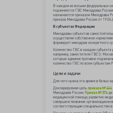
В каждом из восьми федеральных ок
подчиняются ГВС Минздрава России 
назначаются приказом Минздрава Ро
приказа Минздрава России от 19.04.
В субъектах Федерации
Минздравы субъектов самостоятельн
осуществляя собственное нормативн
формирует минздрав конкретного су
Количество ГВС в каждом субъекте 
например, заместителя ГВС (г. Моск
которые административно подчинен
количество ГВС по всем субъектам Р
Цели и задачи
Для чего нужна эта армия в белых х
Декларируемая цель
приказа № 444
Минздрава России.
Приказ № 374
де
медицинской помощи, развитие меди
совершенствование организационной
соответствующим специальностям в 