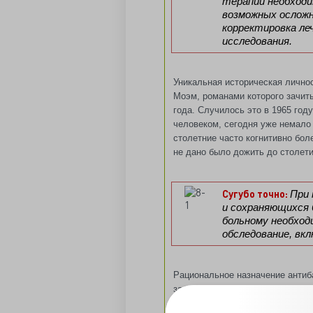
терапии необходи
возможных осложн
корректировка ле
исследования.
Уникальная историческая лично
Моэм, романами которого зачит
года. Случилось это в 1965 год
человеком, сегодня уже немало
столетние часто когнитивно бол
не дано было дожить до столет
Сугубо точно:
При 
и сохраняющихся 
больному необход
обследование, вк
Рациональное назначение антиб
задача, но только в половине 
модуляции терапии и определен