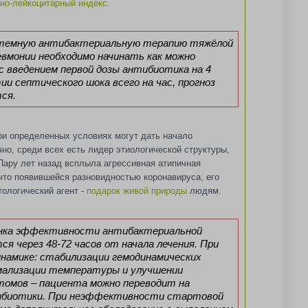
но-лейкоцитарный индекс.
темную антибактериальную терапию тяжёлой
евмонии необходимо начинать как можно
 с введением первой дозы антибиотика на 4
тии септического шока всего на час, прогноз
ся.
ри определенных условиях могут дать начало
но, среди всех есть лидер этиологической структуры,
Пару лет назад всплыла агрессивная атипичная
что появившейся разновидностью коронавируса, его
тологический агент -
подарок живой природы
людям.
нка эффективности антибактериальной
я через 48-72 часов от начала лечения. При
намике: стабилизации гемодинамических
мализации температуры и улучшении
томов – пациента можно переводит на
ибиотики. При неэффективности стартовой