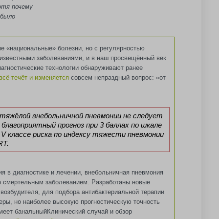
отя почему
 было
е «национальные» болезни, но с регулярностью
известными заболеваниями, и в наш просвещённый век
иагностические технологии обнаруживают ранее
всё течёт и изменяется
совсем непраздный вопрос: «от
тяжёлой внебольничной пневмонии не следует
благоприятный прогноз при 3 баллах по шкале
V классе риска по индексу тяжести пневмонии
RT.
я в диагностике и лечении, внебольничная пневмония
о смертельным заболеванием. Разработаны новые
возбудителя, для подбора антибактериальной терапии
еры, но наиболее высокую прогностическую точность
меет банальный
Клинический случай и обзор