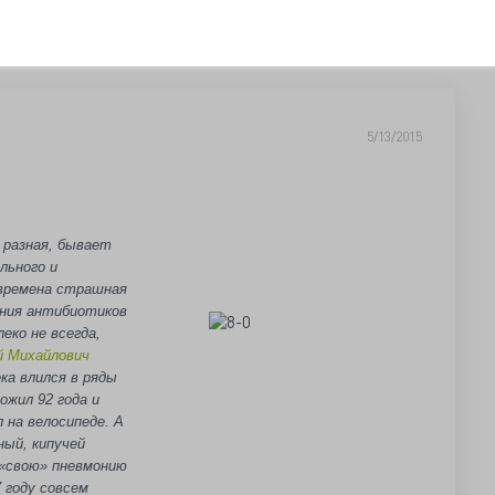
5/13/2015
 разная, бывает
льного и
 времена страшная
ения антибиотиков
еко не всегда,
й Михайлович
ека влился в ряды
ожил 92 года и
 на велосипеде. А
ный, кипучей
 «свою» пневмонию
7 году совсем