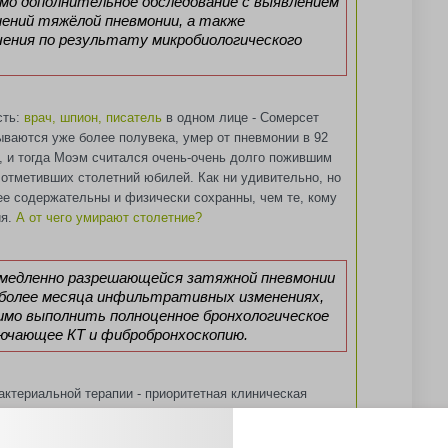
мо дополнительное обследование с выявлением
ений тяжёлой пневмонии, а также
чения по результату микробиологического
сть:
врач, шпион, писатель
в одном лице - Сомерсет
ываются уже более полувека, умер от пневмонии в 92
у, и тогда Моэм считался очень-очень долго пожившим
 отметивших столетний юбилей. Как ни удивительно, но
ее содержательны и физически сохранны, чем те, кому
ия.
А от чего умирают столетние?
медленно разрешающейся затяжной пневмонии
более месяца инфильтративных изменениях,
имо выполнить полноценное бронхологическое
лючающее КТ и фибробронхоскопию.
актериальной терапии - приоритетная клиническая
случаев имеется микробиологическая информация. Для
ия её продолжительности предположений о