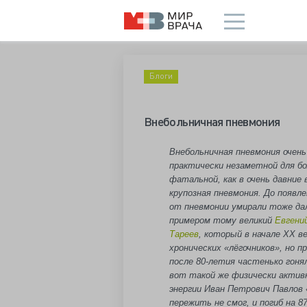
Блоги
Внебольничная пневмония
Внебольничная пневмония очень
практически незаметной для бо
фатальной, как в очень давние
крупозная пневмония. До появл
от пневмонии умирали тоже дал
примером тому великий
Евгени
Тареев
, который в начале ХХ в
хронических «лёгочников», но пр
после 80-летия частенько гонял
вот такой же физически актив
энергии Иван Петрович Павлов
пережить не смог, и погиб на 8