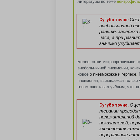
литературы по теме
нейтрофиль
Сугубо точно:
Сис
внебольничной пн
раньше, задержка
часа, а при разви
значимо ухудшает
Более сотни микроорганизмов п
внебольничной пневмонии, конеч
новое
о пневмококке и герпесе
.
пневмония, вызываемая только 
геном рассказал учёным, что па
Сугубо точно:
Оце
терапии проводитс
положительной ди
показателей, нор
клинических симп
пероральные ант