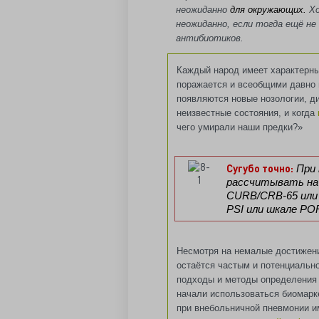
неожиданно
для окружающих.
Х
неожиданно, если тогда ещё не
антибиотиков.
Каждый народ имеет характерны
поражается и всеобщими давно 
появляются новые нозологии, д
неизвестные состояния, и когда
чего умирали наши предки?»
Сугубо точно:
При 
рассчитывать на 
CURB/CRB-65 или 
PSI или шкале PO
Несмотря на немалые достижени
остаётся частым и потенциальн
подходы и методы определения 
начали использоваться биомарк
при внебольничной пневмонии и