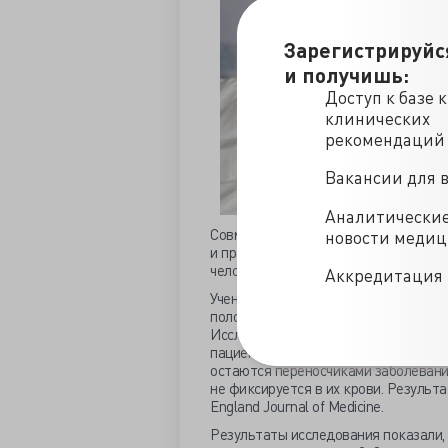
Зарегистрируйс
и получишь:
Доступ к базе 
клинических
рекомендаций
Вакансии для 
Аналитически
Совместное исследование ВОЗ, Цен
новости меди
и правительства Сьерра-Леоне показ
человека в течение 9 месяцев,
пише
Аккредитация 
Ученые обнаружили молекулярное до
половым путем своей партнерше чере
Исследования, а также данный конк
пациенты могут переносить в органи
остаются переносчиками заболевания
не фиксируется в их крови. Резуль
England Journal of Medicine.
Результаты исследования показали, 