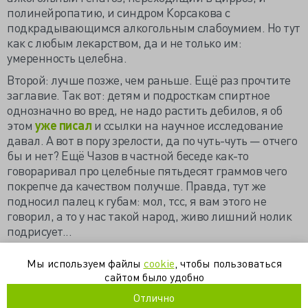
полинейропатию, и синдром Корсакова с
подкрадывающимся алкогольным слабоумием. Но тут
как с любым лекарством, да и не только им:
умеренность целебна.
Второй: лучше позже, чем раньше. Ещё раз прочтите
заглавие. Так вот: детям и подросткам спиртное
однозначно во вред, не надо растить дебилов, я об
этом
уже писал
и ссылки на научное исследование
давал. А вот в пору зрелости, да по чуть-чуть — отчего
бы и нет? Ещё Чазов в частной беседе как-то
говораривал про целебные пятьдесят граммов чего
покрепче да качеством получше. Правда, тут же
подносил палец к губам: мол, тсс, я вам этого не
говорил, а то у нас такой народ, живо лишний нолик
подрисует...
https://dpmmax.livejournal.com/851656.html
Мы используем файлы
cookie
, чтобы пользоваться
сайтом было удобно
исследования
наркология
психиатрия
Отлично