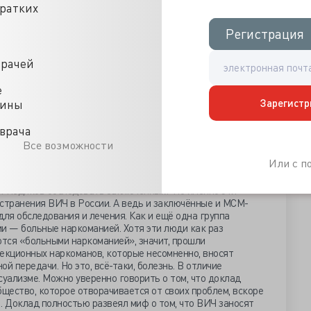
азательства. Посмотрите, что говорит министр: в США
кратких
суальных отношений (т.н.секс мужчины с мужчиной или
и. В отличие от России. Ну оно и понятно,
Регистрация
Регистрация
корню благодаря разным мудрым законам. Хорошо? Ничего
ства люди из группы МСМ остаются в тени, не афишируют
врачей
акже тихонько передают его парентеральным (имеется
как передача через секс, строго говоря, тоже
е
ех случаев передачи ВИЧ в России происходит
 же гомосексуалисты? А они, как мы можем понять
Зарегистр
цины
уппой, в которой доля ВИЧ-инфицированных
рьба с гомосексуализмом» привела к тому, что эти люди
врача
ппой для помощи от ВИЧ.
Все возможности
Или с 
кладе Министра называют людей, находящихся в местах
ражённых ВИЧ почти 25%. Четверть! И почему же они они
т медиков обследовать заключённых? Но именно эти
транения ВИЧ в России. А ведь и заключённые и МСМ-
для обследования и лечения. Как и ещё одна группа
 — больные наркоманией. Хотя эти люди как раз
ются «больными наркоманией», значит, прошли
екционных наркоманов, которые несомненно, вносят
й передачи. Но это, всё-таки, болезнь. В отличие
суализме. Можно уверенно говорить о том, что доклад
бщество, которое отворачивается от своих проблем, вскоре
… Доклад полностью развеял миф о том, что ВИЧ заносят