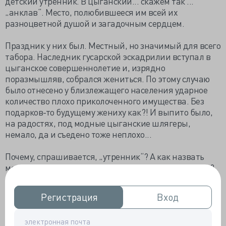
детский утренник. В цыганский... скажем так ...
„анклав“. Место, полюбившееся им всей их
разноцветной душой и загадочным сердцем.
Праздник у них был. Местный, но значимый для всего
табора. Наследник гусарской эскадрилии вступал в
цыганское совершеннолетие и, изрядно
поразмышляв, собрался жениться. По этому случаю
было отнесено у близлежащего населения ударное
количество плохо приколоченного имущества. Без
подарков-то будущему жениху как?! И выпито было,
на радостях, под модные цыганские шлягеры,
немало, да и съедено тоже неплохо...
Почему, спрашивается, „утренник“? А как назвать
мероприятие, когда главному герою события 11 лет?
А избраннице – 13.
Регистрация
Регистрация
Вход
Вход
Но что-то на празднике пошло „не так“. Кто-то с кем-
то сцепился на почве философской дискуссии о цене
маковой „дури“ для маргиналов и понеслось веселье.