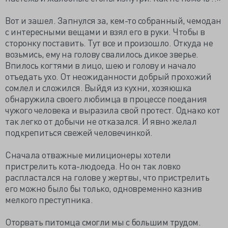
Вот и зашел. Запнулся за, кем-то собранный, чемодан
с интересными вещами и взял его в руки. Чтобы в
сторонку поставить. Тут все и произошло. Откуда не
возьмись, ему на голову свалилось дикое зверье.
Впилось когтями в лицо, шею и голову и начало
отъедать ухо. От неожиданности добрый прохожий
сомлел и сложился. Выйдя из кухни, хозяюшка
обнаружила своего любимца в процессе поедания
чужого человека и выразила свой протест. Однако кот
так легко от добычи не отказался. И явно желал
подкрепиться свежей человечинкой.
Сначала отважные милиционеры хотели
пристрелить кота-людоеда. Но он так ловко
распластался на голове у жертвы, что пристрелить
его можно было бы только, одновременно казнив
мелкого преступника.
Оторвать питомца смогли мы с большим трудом.