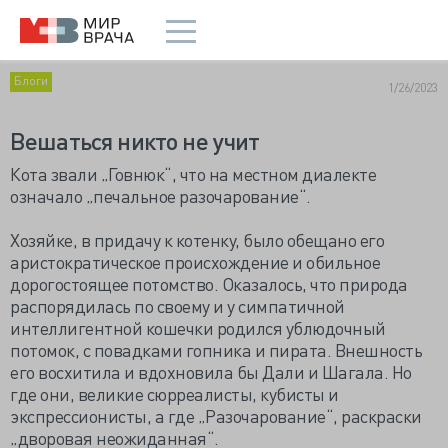
Блоги
1/26/2023
Вешаться никто не учит
Кота звали „Говнюк“, что на местном диалекте
означало „печальное разочарование“.
Хозяйке, в придачу к котенку, было обещано его
аристократическое происхождение и обильное
дорогостоящее потомство. Оказалось, что природа
распорядилась по своему и у симпатичной
интеллигентной кошечки родился ублюдочный
потомок, с повадками гопника и пирата. Внешность
его восхитила и вдохновила бы Дали и Шагала. Но
где они, великие сюрреалисты, кубисты и
экспрессионисты, а где „Разочарование“, раскраски
„дворовая неожиданная“.