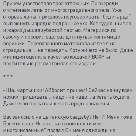
Причем участвовало трое отважных. По очереди
отстегивая лапы от многострадального тела. Уже
оторвав лапы, пришлось поуговаривать „бодигарда“
выплюнуть изрядно подранное ухо. Кот гудел, шипел
и жарко дышал зубастой пастью. Матерился по
своему и норовил еще раз дотянуться когтями до
воришки. Перевязочного материала извел я на
страдальца ... не передать. Коту ничего не было. Даже
милиция оценила качество кошачей ВОХР-ы,
почтительно рассматривая его издали.
* * *
- Ша, мартышки! Айболит пришел! Сейчас начну всем
ножки пришивать... надо - не надо... а бегать будете.
Даже если ползать и летать предназначены...
Вас заносило на цыганскую свадьбу? Нет?! Меня тоже
Бог миловал. Но вот „за провинности моя
многочисленныя“ послал Он меня однажды на