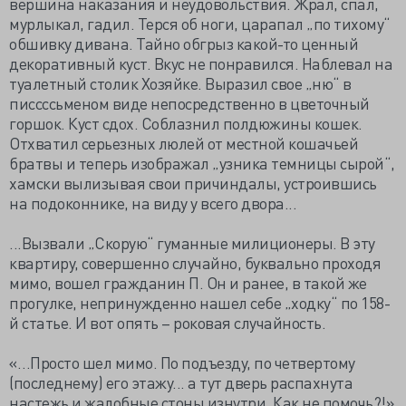
вершина наказания и неудовольствия. Жрал, спал,
мурлыкал, гадил. Терся об ноги, царапал „по тихому“
обшивку дивана. Тайно обгрыз какой-то ценный
декоративный куст. Вкус не понравился. Наблевал на
туалетный столик Хозяйке. Выразил свое „ню“ в
писсссьменом виде непосредственно в цветочный
горшок. Куст сдох. Соблазнил полдюжины кошек.
Отхватил серьезных люлей от местной кошачьей
братвы и теперь изображал „узника темницы сырой“,
хамски вылизывая свои причиндалы, устроившись
на подоконнике, на виду у всего двора...
...Вызвали „Скорую“ гуманные милиционеры. В эту
квартиру, совершенно случайно, буквально проходя
мимо, вошел гражданин П. Он и ранее, в такой же
прогулке, непринужденно нашел себе „ходку“ по 158-
й статье. И вот опять – роковая случайность.
«…Просто шел мимо. По подъезду, по четвертому
(последнему) его этажу... а тут дверь распахнута
настежь и жалобные стоны изнутри. Как не помочь?!»