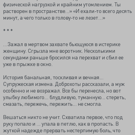
физической нагрузкой и крайним утомлением. Ты
растворен в пространстве...» «И ехали-то всего десять
минут, а чего только в голову-то не лезет…»
* * *
…Зажал в мертвом захвате бьющуюся в истерике
женщину. Сгрызла мне воротник. Несколькими
секундами раньше бросился на перехват и сбил ее
уже в прыжке в окно.
История банальная, тоскливая и вечная...
Супружеская измена. Доброхоты рассказали, а муж
особенно и не возражал. Все бы перенесла, но вот
улыбку любимого... блудливую, туманную... стереть,
смазать, пережечь, пережить... не смогла.
Вешаться никто не учит. Схватила первое, что под
руку попало и ... упала в петлю, как в пропасть. В
жуткой надежде прервать нестерпимую боль, что