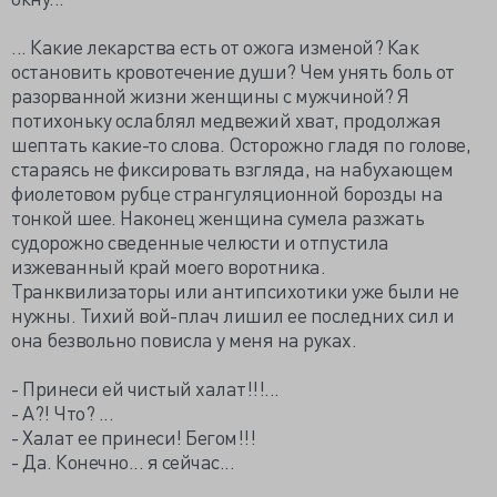
... Какие лекарства есть от ожога изменой? Как
остановить кровотечение души? Чем унять боль от
разорванной жизни женщины с мужчиной? Я
потихоньку ослаблял медвежий хват, продолжая
шептать какие-то слова. Осторожно гладя по голове,
стараясь не фиксировать взгляда, на набухающем
фиолетовом рубце странгуляционной борозды на
тонкой шее. Наконец женщина сумела разжать
судорожно сведенные челюсти и отпустила
изжеванный край моего воротника.
Транквилизаторы или антипсихотики уже были не
нужны. Тихий вой-плач лишил ее последних сил и
она безвольно повисла у меня на руках.
- Принеси ей чистый халат!!!...
- А?! Что? ...
- Халат ее принеси! Бегом!!!
- Да. Конечно... я сейчас...