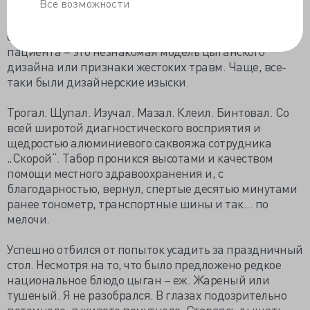
Все возможности
...Учитывая традиционные модные пристрастия в
одежде, было сложно понять с первого взгляда на
пациента – это незнакомая модель цыганского
дизайна или признаки жестоких травм. Чаще, все-
таки были дизайнерские изыски.
Трогал. Щупал. Изучал. Мазал. Клеил. Бинтовал. Со
всей широтой диагностического восприятия и
щедростью алюминиевого саквояжа сотрудника
„Скорой“. Табор проникся высотами и качеством
помощи местного здравоохранения и, с
благодарностью, вернул, спертые десятью минутами
ранее тонометр, транспортные шины и так... по
мелочи.
Успешно отбился от попыток усадить за праздничный
стол. Несмотря на то, что было предложено редкое
национальное блюдо цыган – еж. Жареный или
тушеный. Я не разобрался. В глазах подозрительно
потемнело, в животе помутнело. Стараясь дышать