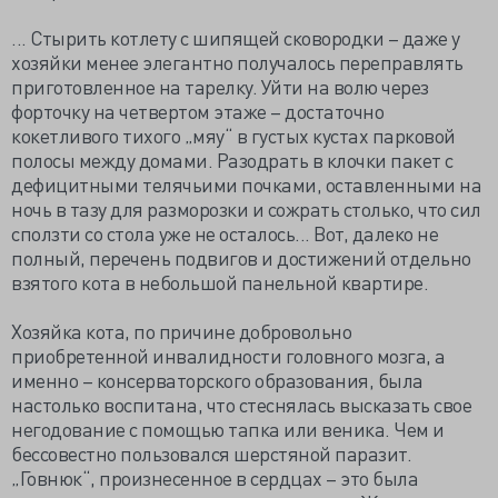
... Стырить котлету с шипящей сковородки – даже у
хозяйки менее элегантно получалось переправлять
приготовленное на тарелку. Уйти на волю через
форточку на четвертом этаже – достаточно
кокетливого тихого „мяу“ в густых кустах парковой
полосы между домами. Разодрать в клочки пакет с
дефицитными телячьими почками, оставленными на
ночь в тазу для разморозки и сожрать столько, что сил
сползти со стола уже не осталось... Вот, далеко не
полный, перечень подвигов и достижений отдельно
взятого кота в небольшой панельной квартире.
Хозяйка кота, по причине добровольно
приобретенной инвалидности головного мозга, а
именно – консерваторского образования, была
настолько воспитана, что стеснялась высказать свое
негодование с помощью тапка или веника. Чем и
бессовестно пользовался шерстяной паразит.
„Говнюк“, произнесенное в сердцах – это была