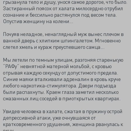
грызанула тело и душу, унося самое дорогое, что было.
Застиранный поясок от халата милосердно отрубил
сознание и бессильно растянулся под весом тела.
Опустив женщину на колени...
Почуяв неладное, ненаглядный муж вынес плечом в
ванной дверь с хлипким шпингалетом. Мгновенно
слетел хмель и кураж преуспевшего самца...
Мы летели по темным улицам, разгоняя старенькую
“РАФу“ невнятной матерной мольбой, с кровью
отрывая каждую секунду от допустимого предела.
Синие маяки вталкивали адреналин в кровь круче
любого наркотика-стимулятора. Двери подъезда
были распахнуты. Краем глаза заметил несколько
смазанных лиц соседей в приоткрытых квартирах.
Увидев человека в халате, сжатая в пружину острой
депрессивной атаки, уже очнувшаяся от
кратковременного удушения, женщина рванулась к
окну...